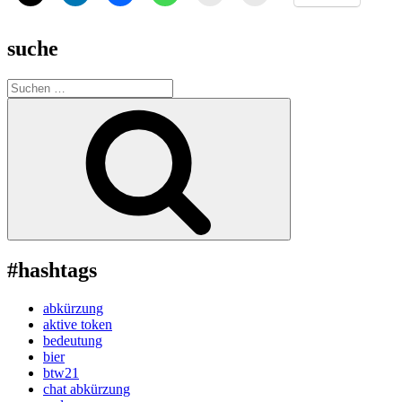
suche
Suche
nach:
Suchen
#hashtags
abkürzung
aktive token
bedeutung
bier
btw21
chat abkürzung