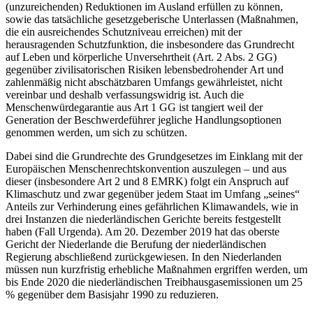
(unzureichenden) Reduktionen im Ausland erfüllen zu können,
sowie das tatsächliche gesetzgeberische Unterlassen (Maßnahmen,
die ein ausreichendes Schutzniveau erreichen) mit der
herausragenden Schutzfunktion, die insbesondere das Grundrecht
auf Leben und körperliche Unversehrtheit (Art. 2 Abs. 2 GG)
gegenüber zivilisatorischen Risiken lebensbedrohender Art und
zahlenmäßig nicht abschätzbaren Umfangs gewährleistet, nicht
vereinbar und deshalb verfassungswidrig ist. Auch die
Menschenwürdegarantie aus Art 1 GG ist tangiert weil der
Generation der Beschwerdeführer jegliche Handlungsoptionen
genommen werden, um sich zu schützen.
Dabei sind die Grundrechte des Grundgesetzes im Einklang mit der
Europäischen Menschenrechtskonvention auszulegen – und aus
dieser (insbesondere Art 2 und 8 EMRK) folgt ein Anspruch auf
Klimaschutz und zwar gegenüber jedem Staat im Umfang „seines“
Anteils zur Verhinderung eines gefährlichen Klimawandels, wie in
drei Instanzen die niederländischen Gerichte bereits festgestellt
haben (Fall Urgenda). Am 20. Dezember 2019 hat das oberste
Gericht der Niederlande die Berufung der niederländischen
Regierung abschließend zurückgewiesen. In den Niederlanden
müssen nun kurzfristig erhebliche Maßnahmen ergriffen werden, um
bis Ende 2020 die niederländischen Treibhausgasemissionen um 25
% gegenüber dem Basisjahr 1990 zu reduzieren.