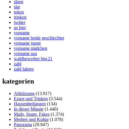
slang
slar
token
trinken
twitter
us bier
vorname
vorname beide geschlechter
vorname junge
vorname mädchen
vorname usa
wahlbewerber btw21
zahl
zahl fakten
kategorien
Abkürzung
(13.917)
Essen und Trinken
(3.544)
Hausmitteilungen
(134)
In dieser Minute
(1.440)
Mails, Spam, Fakes
(1.374)
Medien und Kultur
(1.078)
Panorama
(29.947)