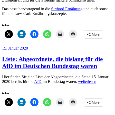
Zitronensaft und für die Proteine magere Schinkenwürfel.
Das passt hervorragend in die
Sirtfood Ernährung
und auch sonst
für alle Low-Carb Ernährungskonzepte.
teilen:
Mehr
Veröffentlicht
15. Januar 2020
am
Liste: Abgeordnete, die bislang für die
AfD im Deutschen Bundestag waren
Hier finden Sie eine Liste der Abgeordneten, die Stand 15. Januar
„Liste:
2020 bereits für die
AfD
im Bundestag waren.
weiterlesen
Abgeordnete,
die
teilen:
bislang
für
Mehr
die
AfD
im