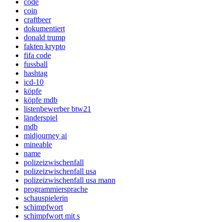
code
coin
craftbeer
dokumentiert
donald trump
fakten krypto
fifa code
fussball
hashtag
icd-10
köpfe
köpfe mdb
listenbewerber btw21
länderspiel
mdb
midjourney ai
mineable
name
polizeizwischenfall
polizeizwischenfall usa
polizeizwischenfall usa mann
programmiersprache
schauspielerin
schimpfwort
schimpfwort mit s