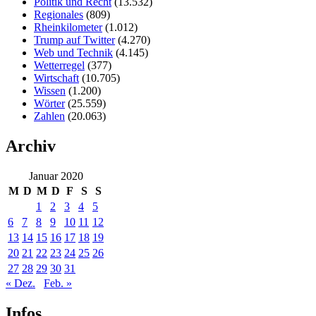
Politik und Recht
(13.532)
Regionales
(809)
Rheinkilometer
(1.012)
Trump auf Twitter
(4.270)
Web und Technik
(4.145)
Wetterregel
(377)
Wirtschaft
(10.705)
Wissen
(1.200)
Wörter
(25.559)
Zahlen
(20.063)
Archiv
Januar 2020
M
D
M
D
F
S
S
1
2
3
4
5
6
7
8
9
10
11
12
13
14
15
16
17
18
19
20
21
22
23
24
25
26
27
28
29
30
31
« Dez.
Feb. »
Infos