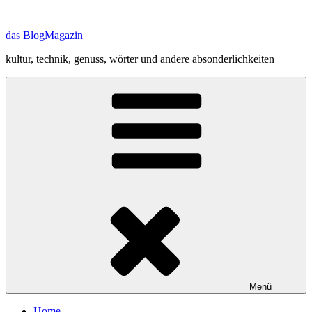
Zum
Inhalt
das BlogMagazin
springen
kultur, technik, genuss, wörter und andere absonderlichkeiten
Menü
Home