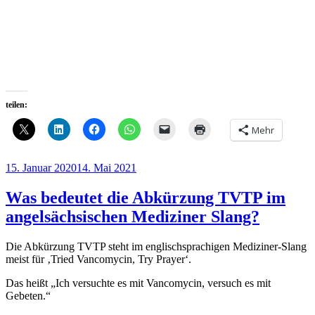
teilen:
Mehr
Veröffentlicht
15. Januar 2020
14. Mai 2021
am
Was bedeutet die Abkürzung TVTP im
angelsächsischen Mediziner Slang?
Die Abkürzung TVTP steht im englischsprachigen Mediziner-Slang
meist für ‚Tried Vancomycin, Try Prayer‘.
Das heißt „Ich versuchte es mit Vancomycin, versuch es mit
Gebeten.“