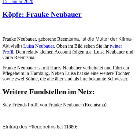
Veröffentlicht
15. Januar 2020
Deutschen
am
Bundestag
Köpfe: Frauke Neubauer
waren“
tsma, ist die Mutter der Klima-
Frauke Neubauer, geborene Reem
Aktivistin
Luisa Neubauer
. Oben im Bild sehen Sie ihr
twitter
Profil
. Dem relativ kleinen Account folgen u.a. Luisa Neubauer und
Carla Reemtsma.
Frauke Neubauer ist mit Harry Neubauer verheiratet und führt ein
Pflegeheim in Hamburg. Neben Luisa hat sie eine weitere Tochter
sowie zwei Söhne, die alle älter sind als ihre bekannte Schwester.
Weitere Fundstellen im Netz:
Stay Friends Profil von Frauke Neubauer (Reemtsma):
Eintrag des Pflegeheims
bei 11880: