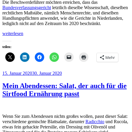
Die Beschwerdeführer möchten erreichen, dass das
Bundesverfassungsgericht
letztlich dieselbe Wissenschaft, dieselben
rechtlichen Maßstäbe, nämlich Menschenrechte, und dieselben
Handlungspflichten anwendet, wie die Gerichte in Niederlanden,
lediglich nicht auf den Zeitraum bis 2020 beschränkt.
„Dokumentiert:
weiterlesen
Verfassungsbeschwerde
Neubauer
teilen:
und
andere,
Mehr
unterstützt
durch
Greenpeace
Veröffentlicht
15. Januar 2020
30. Januar 2020
e.V.
am
und
Mein Abendessen: Salat, der auch für die
Germanwatch
e.V.“
Sirtfood Ernährung passt
Wenn Sie zum Abendessen nichts großes wollen, passt dieser Salat:
verschiedene gemischte Blattsalate, darunter
Radicchio
und Rucola,
etwas fein gehackte Petersilie, ein Dressing mit Olivenöl und