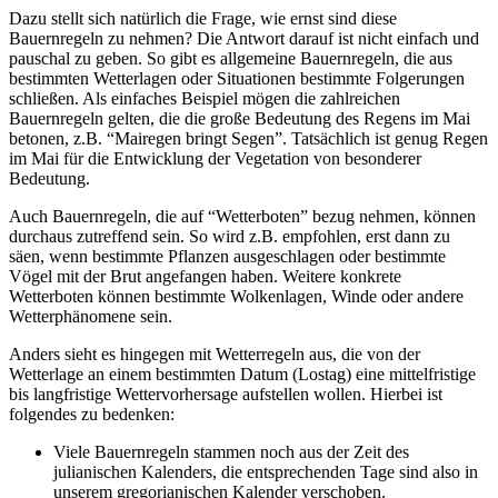
Dazu stellt sich natürlich die Frage, wie ernst sind diese
Bauernregeln zu nehmen? Die Antwort darauf ist nicht einfach und
pauschal zu geben. So gibt es allgemeine Bauernregeln, die aus
bestimmten Wetterlagen oder Situationen bestimmte Folgerungen
schließen. Als einfaches Beispiel mögen die zahlreichen
Bauernregeln gelten, die die große Bedeutung des Regens im Mai
betonen, z.B. “Mairegen bringt Segen”. Tatsächlich ist genug Regen
im Mai für die Entwicklung der Vegetation von besonderer
Bedeutung.
Auch Bauernregeln, die auf “Wetterboten” bezug nehmen, können
durchaus zutreffend sein. So wird z.B. empfohlen, erst dann zu
säen, wenn bestimmte Pflanzen ausgeschlagen oder bestimmte
Vögel mit der Brut angefangen haben. Weitere konkrete
Wetterboten können bestimmte Wolkenlagen, Winde oder andere
Wetterphänomene sein.
Anders sieht es hingegen mit Wetterregeln aus, die von der
Wetterlage an einem bestimmten Datum (Lostag) eine mittelfristige
bis langfristige Wettervorhersage aufstellen wollen. Hierbei ist
folgendes zu bedenken:
Viele Bauernregeln stammen noch aus der Zeit des
julianischen Kalenders, die entsprechenden Tage sind also in
unserem gregorianischen Kalender verschoben.