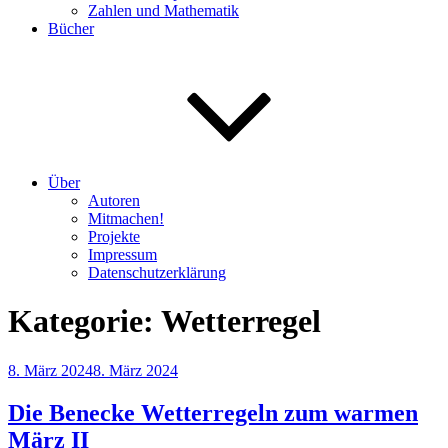
Zahlen und Mathematik
Bücher
Über
Autoren
Mitmachen!
Projekte
Impressum
Datenschutzerklärung
Kategorie:
Wetterregel
Veröffentlicht
8. März 2024
8. März 2024
am
Die Benecke Wetterregeln zum warmen
März II