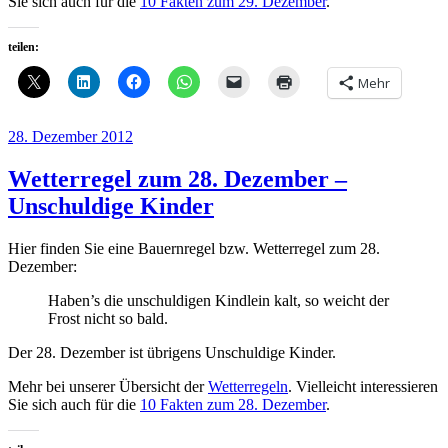
Sie sich auch für die
10 Fakten zum 29. Dezember
.
teilen:
Mehr
Veröffentlicht
28. Dezember 2012
am
Wetterregel zum 28. Dezember –
Unschuldige Kinder
Hier finden Sie eine Bauernregel bzw. Wetterregel zum 28.
Dezember:
Haben’s die unschuldigen Kindlein kalt, so weicht der
Frost nicht so bald.
Der 28. Dezember ist übrigens Unschuldige Kinder.
Mehr bei unserer Übersicht der
Wetterregeln
. Vielleicht interessieren
Sie sich auch für die
10 Fakten zum 28. Dezember
.