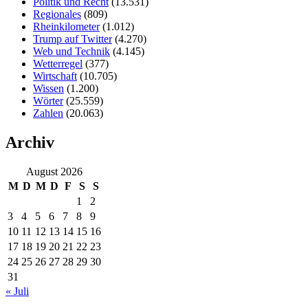
Politik und Recht
(13.531)
Regionales
(809)
Rheinkilometer
(1.012)
Trump auf Twitter
(4.270)
Web und Technik
(4.145)
Wetterregel
(377)
Wirtschaft
(10.705)
Wissen
(1.200)
Wörter
(25.559)
Zahlen
(20.063)
Archiv
August 2026
M
D
M
D
F
S
S
1
2
3
4
5
6
7
8
9
10
11
12
13
14
15
16
17
18
19
20
21
22
23
24
25
26
27
28
29
30
31
« Juli