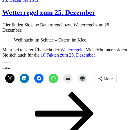
25. Dezember 2012
am
Wetterregel zum 25. Dezember
Hier finden Sie eine Bauernregel bzw. Wetterregel zum 25.
Dezember:
Weihnacht im Schnee – Ostern im Klee.
Mehr bei unserer Übersicht der
Wetterregeln
. Vielleicht interessieren
Sie sich auch für die
10 Fakten zum 25. Dezember
.
teilen:
Mehr
Seitennummerierung
Seite
Seite
Seite
Nächste
Seite
der
Beiträge