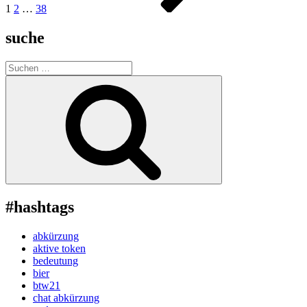
1
2
…
38
suche
Suche
nach:
Suchen
#hashtags
abkürzung
aktive token
bedeutung
bier
btw21
chat abkürzung