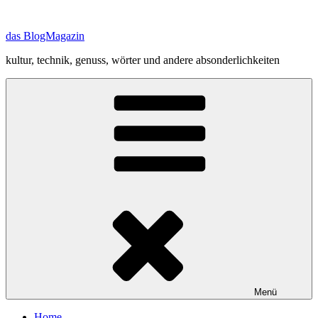
Zum
Inhalt
das BlogMagazin
springen
kultur, technik, genuss, wörter und andere absonderlichkeiten
Menü
Home