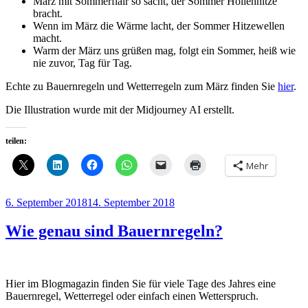
März mit Sommerflair so sacht, der Sommer Höllenhitze
bracht.
Wenn im März die Wärme lacht, der Sommer Hitzewellen
macht.
Warm der März uns grüßen mag, folgt ein Sommer, heiß wie
nie zuvor, Tag für Tag.
Echte zu Bauernregeln und Wetterregeln zum März finden Sie
hier
.
Die Illustration wurde mit der Midjourney AI erstellt.
teilen:
Mehr
Veröffentlicht
6. September 2018
14. September 2018
am
Wie genau sind Bauernregeln?
Hier im Blogmagazin finden Sie für viele Tage des Jahres eine
Bauernregel, Wetterregel oder einfach einen Wetterspruch.