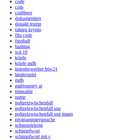
code
coin
craftbeer
dokumentiert
donald trump
fakten krypto
fifa code
fussball
hashtag
icd-10
köpfe
köpfe mdb
listenbewerber btw21
länderspiel
mdb
midjourney ai
mineable
name
polizeizwischenfall
polizeizwischenfall usa
polizeizwischenfall usa mann
programmiersprache
schauspielerin
schimpfwort
schimpfwort mit s