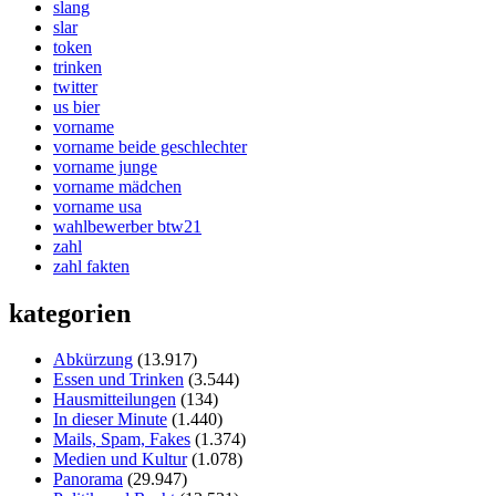
slang
slar
token
trinken
twitter
us bier
vorname
vorname beide geschlechter
vorname junge
vorname mädchen
vorname usa
wahlbewerber btw21
zahl
zahl fakten
kategorien
Abkürzung
(13.917)
Essen und Trinken
(3.544)
Hausmitteilungen
(134)
In dieser Minute
(1.440)
Mails, Spam, Fakes
(1.374)
Medien und Kultur
(1.078)
Panorama
(29.947)