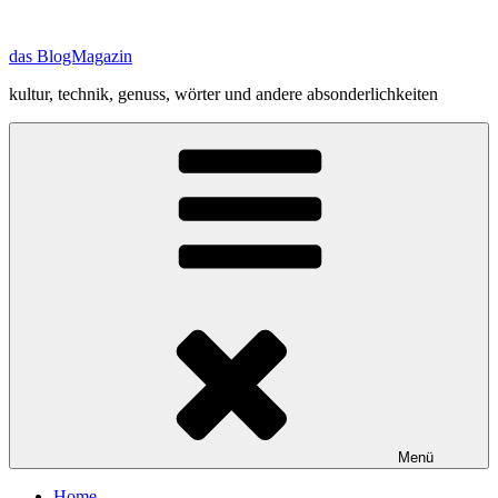
Zum
Inhalt
das BlogMagazin
springen
kultur, technik, genuss, wörter und andere absonderlichkeiten
Menü
Home