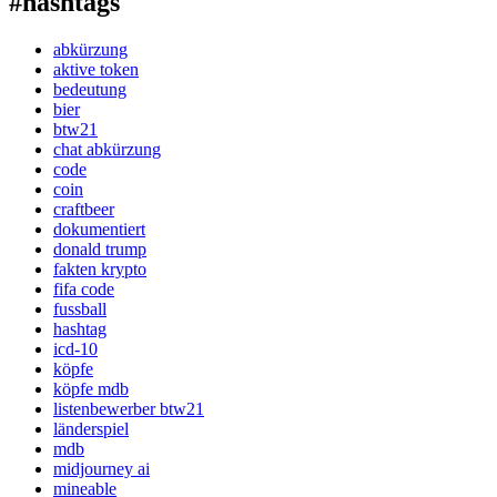
#hashtags
abkürzung
aktive token
bedeutung
bier
btw21
chat abkürzung
code
coin
craftbeer
dokumentiert
donald trump
fakten krypto
fifa code
fussball
hashtag
icd-10
köpfe
köpfe mdb
listenbewerber btw21
länderspiel
mdb
midjourney ai
mineable