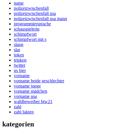
name
polizeizwischenfall
polizeizwischenfall usa
polizeizwischenfall usa mann
programmiersprache
schauspielerin
schimpfwort
schimpfwort mit s
slang
slar
token
trinken
twitter
us bier
vorname
vorname beide geschlechter
vorname junge
vorname mädchen
vorname usa
wahlbewerber btw21
zahl
zahl fakten
kategorien