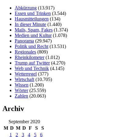
Abkürzung
(13.917)
Essen und Trinken
(3.544)
Hausmitteilungen
(134)
In dieser Minute
(1.440)
Mails, Spam, Fakes
(1.374)
Medien und Kultur
(1.078)
Panorama
(29.947)
Politik und Recht
(13.531)
Regionales
(809)
Rheinkilometer
(1.012)
Trump auf Twitter
(4.270)
Web und Technik
(4.145)
Wetterregel
(377)
Wirtschaft
(10.705)
Wissen
(1.200)
Wörter
(25.559)
Zahlen
(20.063)
Archiv
September 2020
M
D
M
D
F
S
S
1
2
3
4
5
6