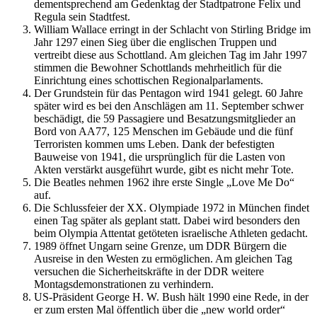
dementsprechend am Gedenktag der Stadtpatrone Felix und
Regula sein Stadtfest.
William Wallace erringt in der Schlacht von Stirling Bridge im
Jahr 1297 einen Sieg über die englischen Truppen und
vertreibt diese aus Schottland. Am gleichen Tag im Jahr 1997
stimmen die Bewohner Schottlands mehrheitlich für die
Einrichtung eines schottischen Regionalparlaments.
Der Grundstein für das Pentagon wird 1941 gelegt. 60 Jahre
später wird es bei den Anschlägen am 11. September schwer
beschädigt, die 59 Passagiere und Besatzungsmitglieder an
Bord von AA77, 125 Menschen im Gebäude und die fünf
Terroristen kommen ums Leben. Dank der befestigten
Bauweise von 1941, die ursprünglich für die Lasten von
Akten verstärkt ausgeführt wurde, gibt es nicht mehr Tote.
Die Beatles nehmen 1962 ihre erste Single „Love Me Do“
auf.
Die Schlussfeier der XX. Olympiade 1972 in München findet
einen Tag später als geplant statt. Dabei wird besonders den
beim Olympia Attentat getöteten israelische Athleten gedacht.
1989 öffnet Ungarn seine Grenze, um DDR Bürgern die
Ausreise in den Westen zu ermöglichen. Am gleichen Tag
versuchen die Sicherheitskräfte in der DDR weitere
Montagsdemonstrationen zu verhindern.
US-Präsident George H. W. Bush hält 1990 eine Rede, in der
er zum ersten Mal öffentlich über die „new world order“