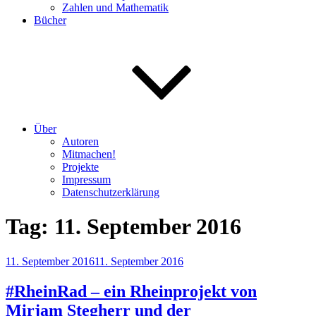
Zahlen und Mathematik
Bücher
Über
Autoren
Mitmachen!
Projekte
Impressum
Datenschutzerklärung
Tag:
11. September 2016
Veröffentlicht
11. September 2016
11. September 2016
am
#RheinRad – ein Rheinprojekt von
Mirjam Stegherr und der