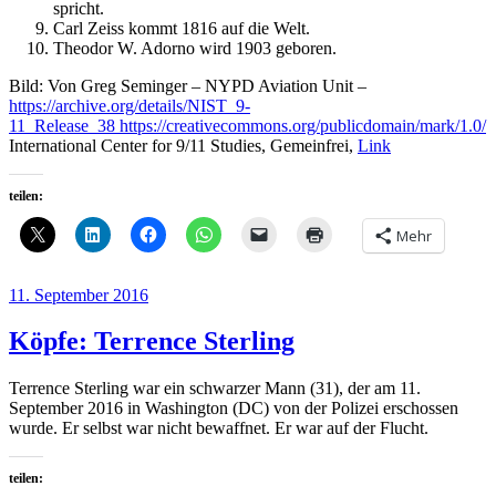
spricht.
Carl Zeiss kommt 1816 auf die Welt.
Theodor W. Adorno wird 1903 geboren.
Bild: Von Greg Seminger – NYPD Aviation Unit –
https://archive.org/details/NIST_9-
11_Release_38
https://creativecommons.org/publicdomain/mark/1.0/
International Center for 9/11 Studies, Gemeinfrei,
Link
teilen:
Mehr
Veröffentlicht
11. September 2016
am
Köpfe: Terrence Sterling
Terrence Sterling war ein schwarzer Mann (31), der am 11.
September 2016 in Washington (DC) von der Polizei erschossen
wurde. Er selbst war nicht bewaffnet. Er war auf der Flucht.
teilen: