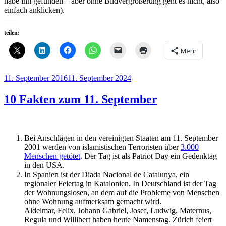
habe ihn gefunden – aber ohne Bildvergrößerung geht es nicht, also
einfach anklicken).
teilen:
Mehr
Veröffentlicht
11. September 2016
11. September 2024
am
10 Fakten zum 11. September
Bei Anschlägen in den vereinigten Staaten am 11. September
2001 werden von islamistischen Terroristen über
3.000
Menschen getötet
. Der Tag ist als Patriot Day ein Gedenktag
in den USA.
In Spanien ist der Diada Nacional de Catalunya, ein
regionaler Feiertag in Katalonien. In Deutschland ist der Tag
der Wohnungslosen, an dem auf die Probleme von Menschen
ohne Wohnung aufmerksam gemacht wird.
Aldelmar, Felix, Johann Gabriel, Josef, Ludwig, Maternus,
Regula und Willibert haben heute Namenstag. Zürich feiert