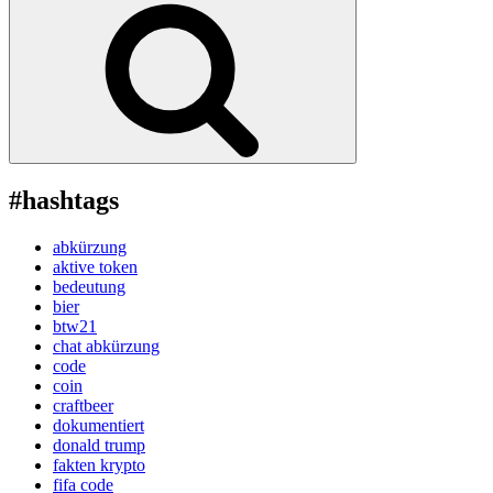
#hashtags
abkürzung
aktive token
bedeutung
bier
btw21
chat abkürzung
code
coin
craftbeer
dokumentiert
donald trump
fakten krypto
fifa code