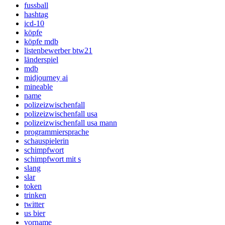
fussball
hashtag
icd-10
köpfe
köpfe mdb
listenbewerber btw21
länderspiel
mdb
midjourney ai
mineable
name
polizeizwischenfall
polizeizwischenfall usa
polizeizwischenfall usa mann
programmiersprache
schauspielerin
schimpfwort
schimpfwort mit s
slang
slar
token
trinken
twitter
us bier
vorname