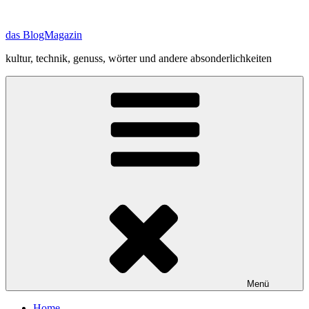
Zum
Inhalt
das BlogMagazin
springen
kultur, technik, genuss, wörter und andere absonderlichkeiten
Menü
Home