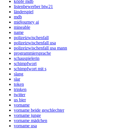
köpfe mdb
listenbewerber btw21
länderspiel
mdb
midjourney ai
mineable
name
polizeizwischenfall
polizeizwischenfall usa
polizeizwischenfall usa mann
programmiersprache
schauspielerin
schimpfwort
schimpfwort mit s
slang
slar
token
trinken
twitter
us bier
vorname
vorname beide geschlechter
vorname junge
vorname mädchen
vorname usa