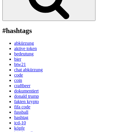
#hashtags
abkürzung
aktive token
bedeutung
bier
btw21
chat abkürzung
code
coin
craftbeer
dokumentiert
donald trump
fakten krypto
fifa code
fussball
hashtag
icd-10
köpfe