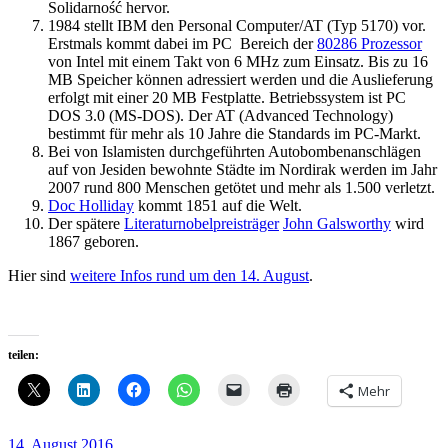
Solidarność hervor.
1984 stellt IBM den Personal Computer/AT (Typ 5170) vor.
Erstmals kommt dabei im PC Bereich der
80286 Prozessor
von Intel mit einem Takt von 6 MHz zum Einsatz. Bis zu 16
MB Speicher können adressiert werden und die Auslieferung
erfolgt mit einer 20 MB Festplatte. Betriebssystem ist PC
DOS 3.0 (MS-DOS). Der AT (Advanced Technology)
bestimmt für mehr als 10 Jahre die Standards im PC-Markt.
Bei von Islamisten durchgeführten Autobombenanschlägen
auf von Jesiden bewohnte Städte im Nordirak werden im Jahr
2007 rund 800 Menschen getötet und mehr als 1.500 verletzt.
Doc Holliday
kommt 1851 auf die Welt.
Der spätere
Literaturnobelpreisträger
John Galsworthy
wird
1867 geboren.
Hier sind
weitere Infos rund um den 14. August
.
teilen:
Mehr
Veröffentlicht
14. August 2016