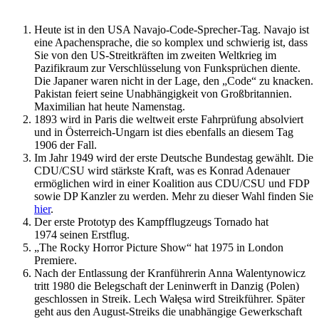
Heute ist in den USA Navajo-Code-Sprecher-Tag. Navajo ist
eine Apachensprache, die so komplex und schwierig ist, dass
Sie von den US-Streitkräften im zweiten Weltkrieg im
Pazifikraum zur Verschlüsselung von Funksprüchen diente.
Die Japaner waren nicht in der Lage, den „Code“ zu knacken.
Pakistan feiert seine Unabhängigkeit von Großbritannien.
Maximilian hat heute Namenstag.
1893 wird in Paris die weltweit erste Fahrprüfung absolviert
und in Österreich-Ungarn ist dies ebenfalls an diesem Tag
1906 der Fall.
Im Jahr 1949 wird der erste Deutsche Bundestag gewählt. Die
CDU/CSU wird stärkste Kraft, was es Konrad Adenauer
ermöglichen wird in einer Koalition aus CDU/CSU und FDP
sowie DP Kanzler zu werden. Mehr zu dieser Wahl finden Sie
hier
.
Der erste Prototyp des Kampfflugzeugs Tornado hat
1974 seinen Erstflug.
„The Rocky Horror Picture Show“ hat 1975 in London
Premiere.
Nach der Entlassung der Kranführerin Anna Walentynowicz
tritt 1980 die Belegschaft der Leninwerft in Danzig (Polen)
geschlossen in Streik. Lech Wałęsa wird Streikführer. Später
geht aus den August-Streiks die unabhängige Gewerkschaft