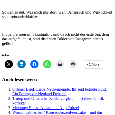
Soweit so gut. Was mich nur stört, wenn Anspruch und Wirklichkeit
so auseinanderklaffen:
Flüge, Fernreisen, Skiurlaub… und da ich nicht der erste bin, dem
das aufgefallen ist, sind die ersten Bilder von Instagram bereits
gelöscht.
teilen:
Mehr
Auch lesenswert:
Offener Brief: Liebe Netzgemeinde, Ihr seid betriebsblind.
Ein Beitrag zur Neuland Debatte.
Trump und Obama im Zahlenvergleich – ist diese Grafik
korrekt?
Meinung: Enissa Amani und Anja Rützel
Worum geht es bei #KonsequenzenFuerLuke – und das