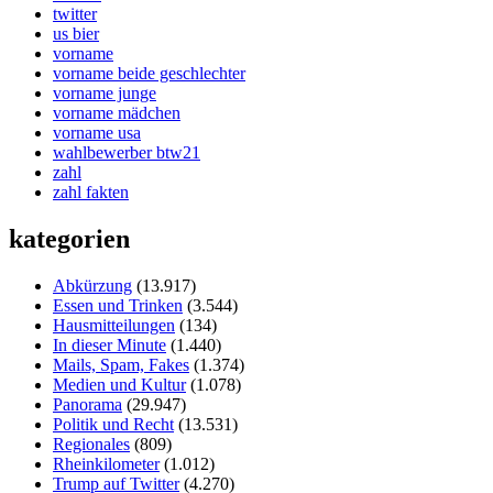
twitter
us bier
vorname
vorname beide geschlechter
vorname junge
vorname mädchen
vorname usa
wahlbewerber btw21
zahl
zahl fakten
kategorien
Abkürzung
(13.917)
Essen und Trinken
(3.544)
Hausmitteilungen
(134)
In dieser Minute
(1.440)
Mails, Spam, Fakes
(1.374)
Medien und Kultur
(1.078)
Panorama
(29.947)
Politik und Recht
(13.531)
Regionales
(809)
Rheinkilometer
(1.012)
Trump auf Twitter
(4.270)