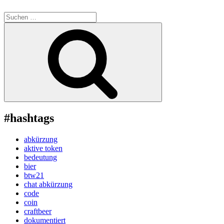
Suche
nach:
Suchen
#hashtags
abkürzung
aktive token
bedeutung
bier
btw21
chat abkürzung
code
coin
craftbeer
dokumentiert