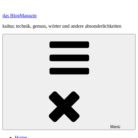
Zum
Inhalt
das BlogMagazin
springen
kultur, technik, genuss, wörter und andere absonderlichkeiten
Menü
Home