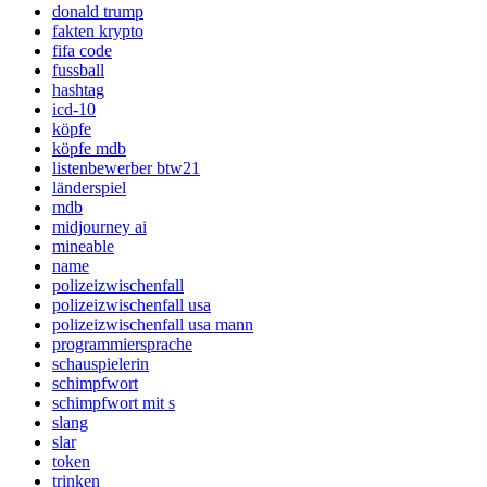
donald trump
fakten krypto
fifa code
fussball
hashtag
icd-10
köpfe
köpfe mdb
listenbewerber btw21
länderspiel
mdb
midjourney ai
mineable
name
polizeizwischenfall
polizeizwischenfall usa
polizeizwischenfall usa mann
programmiersprache
schauspielerin
schimpfwort
schimpfwort mit s
slang
slar
token
trinken