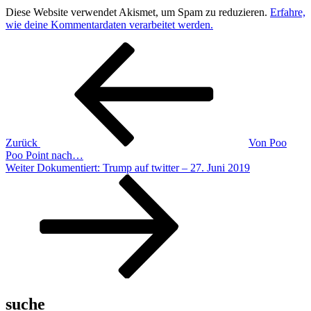
Diese Website verwendet Akismet, um Spam zu reduzieren.
Erfahre,
wie deine Kommentardaten verarbeitet werden.
Beitragsnavigation
Vorheriger
Beitrag
Zurück
Von Poo
Poo Point nach…
Nächster
Weiter
Dokumentiert: Trump auf twitter – 27. Juni 2019
Beitrag
suche