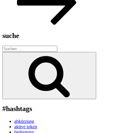
suche
Suche
nach:
Suchen
#hashtags
abkürzung
aktive token
bedeutung