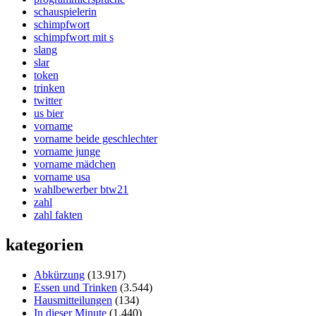
schauspielerin
schimpfwort
schimpfwort mit s
slang
slar
token
trinken
twitter
us bier
vorname
vorname beide geschlechter
vorname junge
vorname mädchen
vorname usa
wahlbewerber btw21
zahl
zahl fakten
kategorien
Abkürzung
(13.917)
Essen und Trinken
(3.544)
Hausmitteilungen
(134)
In dieser Minute
(1.440)