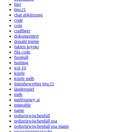
bier
btw21
chat abkürzung
code
coin
craftbeer
dokumentiert
donald trump
fakten krypto
fifa code
fussball
hashtag
icd-10
köpfe
köpfe mdb
listenbewerber btw21
länderspiel
mdb
midjourney ai
mineable
name
polizeizwischenfall
polizeizwischenfall usa
polizeizwischenfall usa mann
programmiersprache