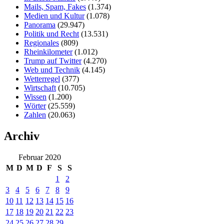
Mails, Spam, Fakes
(1.374)
Medien und Kultur
(1.078)
Panorama
(29.947)
Politik und Recht
(13.531)
Regionales
(809)
Rheinkilometer
(1.012)
Trump auf Twitter
(4.270)
Web und Technik
(4.145)
Wetterregel
(377)
Wirtschaft
(10.705)
Wissen
(1.200)
Wörter
(25.559)
Zahlen
(20.063)
Archiv
Februar 2020
M
D
M
D
F
S
S
1
2
3
4
5
6
7
8
9
10
11
12
13
14
15
16
17
18
19
20
21
22
23
24
25
26
27
28
29