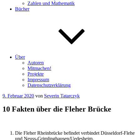
Zahlen und Mathematik
Bücher
Über
Autoren
Mitmachen!
Projekte
Impressum
Datenschutzerklärung
Veröffentlicht
9. Februar 2020
von
Severin Tatarczyk
am
10 Fakten über die Fleher Brücke
Die Fleher Rheinbrücke befindet verbindet Düsseldorf-Flehe
und Neuss-Grimlinghausen/Uedesheim.