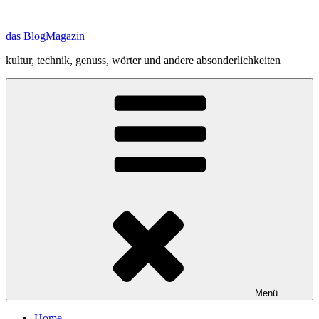
Zum
Inhalt
das BlogMagazin
springen
kultur, technik, genuss, wörter und andere absonderlichkeiten
Menü
Home