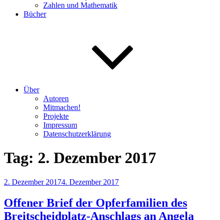
Zahlen und Mathematik
Bücher
Über
Autoren
Mitmachen!
Projekte
Impressum
Datenschutzerklärung
Tag:
2. Dezember 2017
Veröffentlicht
2. Dezember 2017
4. Dezember 2017
am
Offener Brief der Opferfamilien des
Breitscheidplatz-Anschlags an Angela