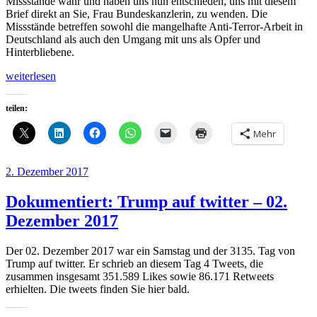
Missstände wahr und haben uns nun entschieden, uns mit diesem
Brief direkt an Sie, Frau Bundeskanzlerin, zu wenden. Die
Missstände betreffen sowohl die mangelhafte Anti-Terror-Arbeit in
Deutschland als auch den Umgang mit uns als Opfer und
Hinterbliebene.
„Offener
weiterlesen
Brief
der
teilen:
Opferfamilien
des
Mehr
Breitscheidplatz-
Anschlags
an
Veröffentlicht
2. Dezember 2017
Angela
am
Merkel“
Dokumentiert: Trump auf twitter – 02.
Dezember 2017
Der 02. Dezember 2017 war ein Samstag und der 3135. Tag von
Trump auf twitter. Er schrieb an diesem Tag 4 Tweets, die
zusammen insgesamt 351.589 Likes sowie 86.171 Retweets
erhielten. Die tweets finden Sie hier bald.