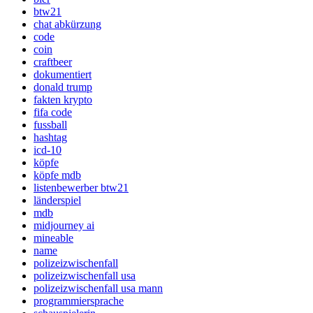
btw21
chat abkürzung
code
coin
craftbeer
dokumentiert
donald trump
fakten krypto
fifa code
fussball
hashtag
icd-10
köpfe
köpfe mdb
listenbewerber btw21
länderspiel
mdb
midjourney ai
mineable
name
polizeizwischenfall
polizeizwischenfall usa
polizeizwischenfall usa mann
programmiersprache