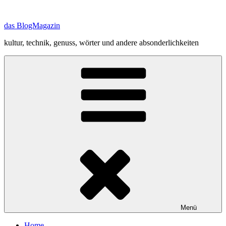
Zum
Inhalt
das BlogMagazin
springen
kultur, technik, genuss, wörter und andere absonderlichkeiten
Menü
Home