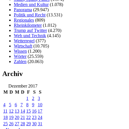
Medien und Kultur
(1.078)
Panorama
(29.947)
Politik und Recht
(13.531)
Regionales
(809)
Rheinkilometer
(1.012)
Trump auf Twitter
(4.270)
Web und Technik
(4.145)
Wetterregel
(377)
Wirtschaft
(10.705)
Wissen
(1.200)
Wörter
(25.559)
Zahlen
(20.063)
Archiv
Dezember 2017
M
D
M
D
F
S
S
1
2
3
4
5
6
7
8
9
10
11
12
13
14
15
16
17
18
19
20
21
22
23
24
25
26
27
28
29
30
31