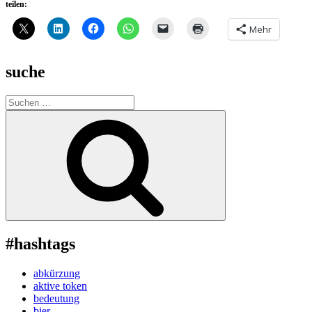
teilen:
Mehr
suche
Suche
nach:
Suchen
#hashtags
abkürzung
aktive token
bedeutung
bier