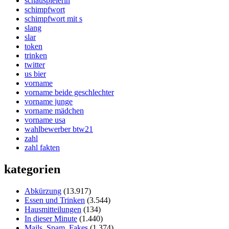
schauspielerin
schimpfwort
schimpfwort mit s
slang
slar
token
trinken
twitter
us bier
vorname
vorname beide geschlechter
vorname junge
vorname mädchen
vorname usa
wahlbewerber btw21
zahl
zahl fakten
kategorien
Abkürzung
(13.917)
Essen und Trinken
(3.544)
Hausmitteilungen
(134)
In dieser Minute
(1.440)
Mails, Spam, Fakes
(1.374)