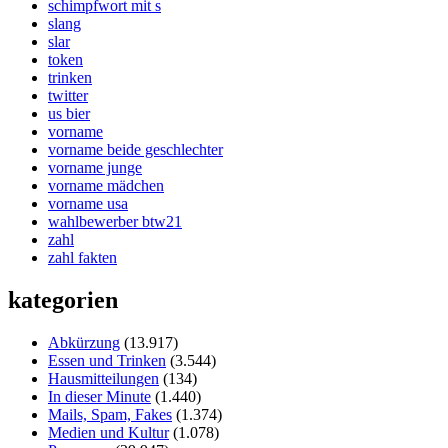
schimpfwort mit s
slang
slar
token
trinken
twitter
us bier
vorname
vorname beide geschlechter
vorname junge
vorname mädchen
vorname usa
wahlbewerber btw21
zahl
zahl fakten
kategorien
Abkürzung
(13.917)
Essen und Trinken
(3.544)
Hausmitteilungen
(134)
In dieser Minute
(1.440)
Mails, Spam, Fakes
(1.374)
Medien und Kultur
(1.078)