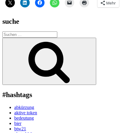
Mehr
suche
Suche
nach:
Suchen
#hashtags
abkürzung
aktive token
bedeutung
bier
btw21