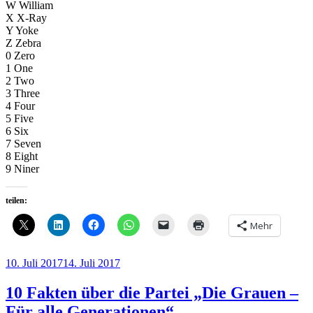
W William
X X-Ray
Y Yoke
Z Zebra
0 Zero
1 One
2 Two
3 Three
4 Four
5 Five
6 Six
7 Seven
8 Eight
9 Niner
teilen:
Mehr
Veröffentlicht
10. Juli 2017
14. Juli 2017
am
10 Fakten über die Partei „Die Grauen –
Für alle Generationen“