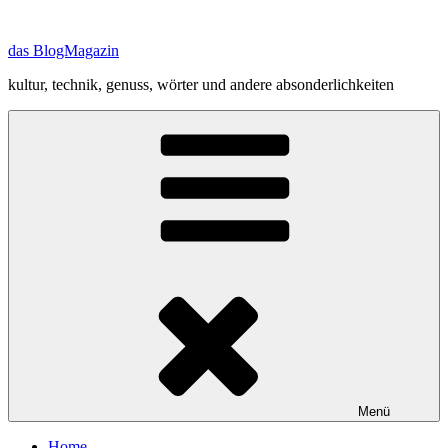
Zum
Inhalt
das BlogMagazin
springen
kultur, technik, genuss, wörter und andere absonderlichkeiten
Menü
Home