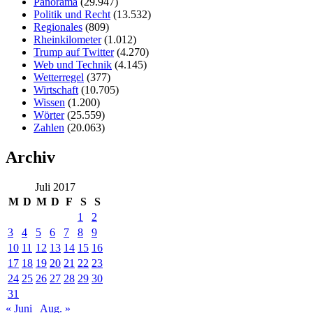
Panorama
(29.947)
Politik und Recht
(13.532)
Regionales
(809)
Rheinkilometer
(1.012)
Trump auf Twitter
(4.270)
Web und Technik
(4.145)
Wetterregel
(377)
Wirtschaft
(10.705)
Wissen
(1.200)
Wörter
(25.559)
Zahlen
(20.063)
Archiv
Juli 2017
M
D
M
D
F
S
S
1
2
3
4
5
6
7
8
9
10
11
12
13
14
15
16
17
18
19
20
21
22
23
24
25
26
27
28
29
30
31
« Juni
Aug. »