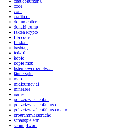
chat abkürzung
code
coin
craftbeer
dokumentiert
donald trump
fakten krypto
fifa code
fussball
hashtag
icd-10
köpfe
köpfe mdb
listenbewerber btw21
länderspiel
mdb
midjourney ai
mineable
name
polizeizwischenfall
polizeizwischenfall usa
polizeizwischenfall usa mann
programmiersprache
schauspielerin
schimpfwort