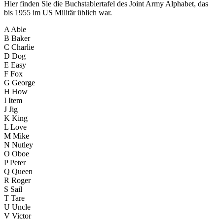
Hier finden Sie die Buchstabiertafel des Joint Army Alphabet, das
bis 1955 im US Militär üblich war.
A Able
B Baker
C Charlie
D Dog
E Easy
F Fox
G George
H How
I Item
J Jig
K King
L Love
M Mike
N Nutley
O Oboe
P Peter
Q Queen
R Roger
S Sail
T Tare
U Uncle
V Victor