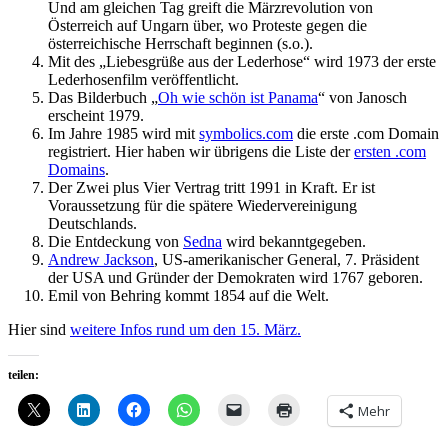
Und am gleichen Tag greift die Märzrevolution von
Österreich auf Ungarn über, wo Proteste gegen die
österreichische Herrschaft beginnen (s.o.).
Mit des „Liebesgrüße aus der Lederhose“ wird 1973 der erste
Lederhosenfilm veröffentlicht.
Das Bilderbuch „
Oh wie schön ist Panama
“ von Janosch
erscheint 1979.
Im Jahre 1985 wird mit
symbolics.com
die erste .com Domain
registriert. Hier haben wir übrigens die Liste der
ersten .com
Domains
.
Der Zwei plus Vier Vertrag tritt 1991 in Kraft. Er ist
Voraussetzung für die spätere Wiedervereinigung
Deutschlands.
Die Entdeckung von
Sedna
wird bekanntgegeben.
Andrew Jackson
, US-amerikanischer General, 7. Präsident
der USA und Gründer der Demokraten wird 1767 geboren.
Emil von Behring kommt 1854 auf die Welt.
Hier sind
weitere Infos rund um den 15. März.
teilen:
Mehr