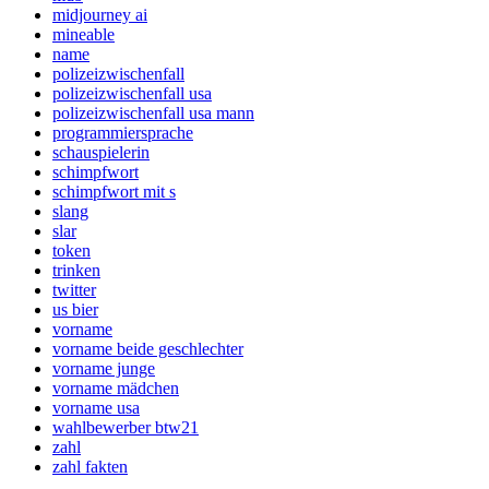
midjourney ai
mineable
name
polizeizwischenfall
polizeizwischenfall usa
polizeizwischenfall usa mann
programmiersprache
schauspielerin
schimpfwort
schimpfwort mit s
slang
slar
token
trinken
twitter
us bier
vorname
vorname beide geschlechter
vorname junge
vorname mädchen
vorname usa
wahlbewerber btw21
zahl
zahl fakten