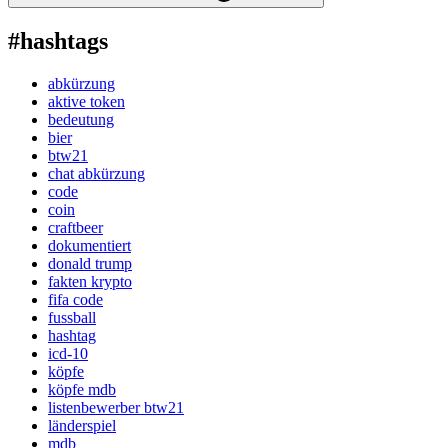
#hashtags
abkürzung
aktive token
bedeutung
bier
btw21
chat abkürzung
code
coin
craftbeer
dokumentiert
donald trump
fakten krypto
fifa code
fussball
hashtag
icd-10
köpfe
köpfe mdb
listenbewerber btw21
länderspiel
mdb