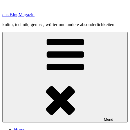
Zum
Inhalt
das BlogMagazin
springen
kultur, technik, genuss, wörter und andere absonderlichkeiten
Menü
Home