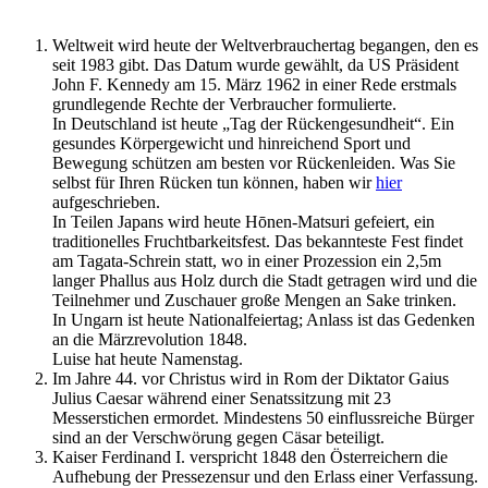
Weltweit wird heute der Weltverbrauchertag begangen, den es
seit 1983 gibt. Das Datum wurde gewählt, da US Präsident
John F. Kennedy am 15. März 1962 in einer Rede erstmals
grundlegende Rechte der Verbraucher formulierte.
In Deutschland ist heute „Tag der Rückengesundheit“. Ein
gesundes Körpergewicht und hinreichend Sport und
Bewegung schützen am besten vor Rückenleiden. Was Sie
selbst für Ihren Rücken tun können, haben wir
hier
aufgeschrieben.
In Teilen Japans wird heute Hōnen-Matsuri gefeiert, ein
traditionelles Fruchtbarkeitsfest. Das bekannteste Fest findet
am Tagata-Schrein statt, wo in einer Prozession ein 2,5m
langer Phallus aus Holz durch die Stadt getragen wird und die
Teilnehmer und Zuschauer große Mengen an Sake trinken.
In Ungarn ist heute Nationalfeiertag; Anlass ist das Gedenken
an die Märzrevolution 1848.
Luise hat heute Namenstag.
Im Jahre 44. vor Christus wird in Rom der Diktator Gaius
Julius Caesar während einer Senatssitzung mit 23
Messerstichen ermordet. Mindestens 50 einflussreiche Bürger
sind an der Verschwörung gegen Cäsar beteiligt.
Kaiser Ferdinand I. verspricht 1848 den Österreichern die
Aufhebung der Pressezensur und den Erlass einer Verfassung.