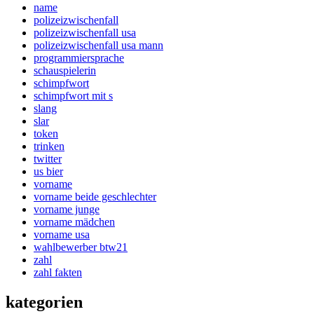
name
polizeizwischenfall
polizeizwischenfall usa
polizeizwischenfall usa mann
programmiersprache
schauspielerin
schimpfwort
schimpfwort mit s
slang
slar
token
trinken
twitter
us bier
vorname
vorname beide geschlechter
vorname junge
vorname mädchen
vorname usa
wahlbewerber btw21
zahl
zahl fakten
kategorien