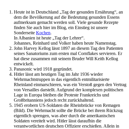
Heute ist in Deutschland „Tag der gesunden Ernährung“, an
dem die Bevölkerung auf die Bedeutung gesunden Essens
aufmerksam gemacht werden soll. Viele gesunde Rezepte
finden Sie auch hier im Blog, ein Einstieg ist unsere
Sonderseite
Kochen
.
In Albanien ist heute „Tag der Lehrer“.
Johannes, Reinhard und Volker haben heute Namenstag.
John Harvey Kellog lässt 1897 an diesem Tag den Patienten
seines Sanatoriums zum ersten mal Cornflakes servieren. Er
hat diese zusammen mit seinem Bruder Will Keith Kellog
entwickelt.
Panasonic wird 1918 gegründet.
Hitler lässt am heutigen Tag im Jahr 1936 wieder
Wehrmachtstruppen in das eigentlich entmilitarisierte
Rheinland einmarschieren, was ein Verstoß gegen den Vertrag
von Versailles darstellt. Aufgrund der komplexen politischen
Lage in Europa bleiben die Proteste Frankreichs und
Großbritanniens jedoch recht zurückhaltend.
1945 erobern US-Soldaten die Rheinbrücke von Remagen
(Bild). Die Wehrmacht sollte die Brücke bei ihrem Rückzug
eigentlich sprengen, was aber durch die amerikanischen
Soldaten vereitelt wird. Hitler lässt daraufhin die
verantwortlichen deutschen Offiziere erschießen. Allein in