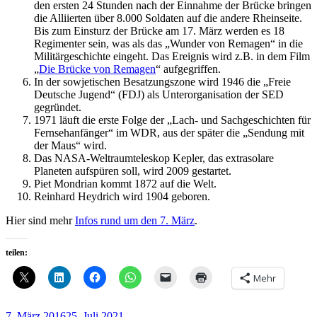
den ersten 24 Stunden nach der Einnahme der Brücke bringen
die Alliierten über 8.000 Soldaten auf die andere Rheinseite.
Bis zum Einsturz der Brücke am 17. März werden es 18
Regimenter sein, was als das „Wunder von Remagen“ in die
Militärgeschichte eingeht. Das Ereignis wird z.B. in dem Film
„
Die Brücke von Remagen
“ aufgegriffen.
In der sowjetischen Besatzungszone wird 1946 die „Freie
Deutsche Jugend“ (FDJ) als Unterorganisation der SED
gegründet.
1971 läuft die erste Folge der „Lach- und Sachgeschichten für
Fernsehanfänger“ im WDR, aus der später die „Sendung mit
der Maus“ wird.
Das NASA-Weltraumteleskop Kepler, das extrasolare
Planeten aufspüren soll, wird 2009 gestartet.
Piet Mondrian kommt 1872 auf die Welt.
Reinhard Heydrich wird 1904 geboren.
Hier sind mehr
Infos rund um den 7. März
.
teilen:
Mehr
Veröffentlicht
7. März 2016
25. Juli 2021