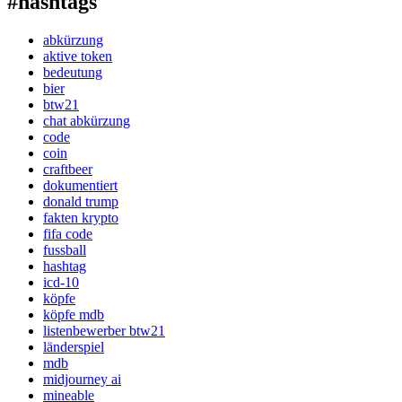
#hashtags
abkürzung
aktive token
bedeutung
bier
btw21
chat abkürzung
code
coin
craftbeer
dokumentiert
donald trump
fakten krypto
fifa code
fussball
hashtag
icd-10
köpfe
köpfe mdb
listenbewerber btw21
länderspiel
mdb
midjourney ai
mineable