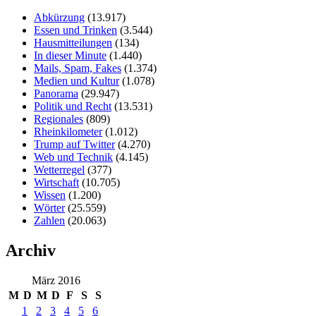
Abkürzung
(13.917)
Essen und Trinken
(3.544)
Hausmitteilungen
(134)
In dieser Minute
(1.440)
Mails, Spam, Fakes
(1.374)
Medien und Kultur
(1.078)
Panorama
(29.947)
Politik und Recht
(13.531)
Regionales
(809)
Rheinkilometer
(1.012)
Trump auf Twitter
(4.270)
Web und Technik
(4.145)
Wetterregel
(377)
Wirtschaft
(10.705)
Wissen
(1.200)
Wörter
(25.559)
Zahlen
(20.063)
Archiv
März 2016
M
D
M
D
F
S
S
1
2
3
4
5
6