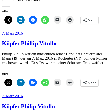
einem Messer bewaffnet.
teilen:
Mehr
Veröffentlicht
7. März 2016
am
Köpfe: Phillip Vitullo
Phillip Vitullo war ein hinsichtlich seiner Herkunft nicht erfasster
Mann (49), der am 7. März 2016 in Rochester (NY) von der Polizei
erschossen wurde. Er selbst war mit einer Schusswaffe bewaffnet.
teilen:
Mehr
Veröffentlicht
7. März 2016
am
Köpfe: Philip Vitullo