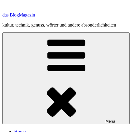
Zum
Inhalt
das BlogMagazin
springen
kultur, technik, genuss, wörter und andere absonderlichkeiten
Menü
Home