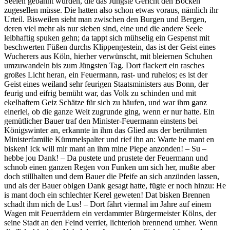
Seelen gebannt würden, die das Jüngste Gericht den Böcken
zugesellen müsse. Die hatten also schon etwas voraus, nämlich ihr
Urteil. Bisweilen sieht man zwischen den Burgen und Bergen,
deren viel mehr als nur sieben sind, eine und die andere Seele
leibhaftig spuken gehn; da tappt sich mühselig ein Gespenst mit
beschwerten Füßen durchs Klippengestein, das ist der Geist eines
Wucherers aus Köln, hierher verwünscht, mit bleiernen Schuhen
umzuwandeln bis zum Jüngsten Tag. Dort flackert ein rasches
großes Licht heran, ein Feuermann, rast- und ruhelos; es ist der
Geist eines weiland sehr feurigen Staatsministers aus Bonn, der
feurig und eifrig bemüht war, das Volk zu schinden und mit
ekelhaftem Geiz Schätze für sich zu häufen, und war ihm ganz
einerlei, ob die ganze Welt zugrunde ging, wenn er nur hatte. Ein
gemütlicher Bauer traf den Minister-Feuermann einstens bei
Königswinter an, erkannte in ihm das Glied aus der berühmten
Ministerfamilie Kümmelspalter und rief ihn an: Warte he mant en
bisken! Ick will mir mant an ihm mine Piepe anzonden! – Su –
hebbe jou Dank! – Da pustete und prustete der Feuermann und
schnob einen ganzen Regen von Funken um sich her, mußte aber
doch stillhalten und dem Bauer die Pfeife an sich anzünden lassen,
und als der Bauer obigen Dank gesagt hatte, fügte er noch hinzu: He
is mant doch ein schlechter Kerel geweten! Dat bisken Brennen
schadt ihm nich de Lus! – Dort fährt viermal im Jahre auf einem
Wagen mit Feuerrädern ein verdammter Bürgermeister Kölns, der
seine Stadt an den Feind verriet, lichterloh brennend umher. Wenn