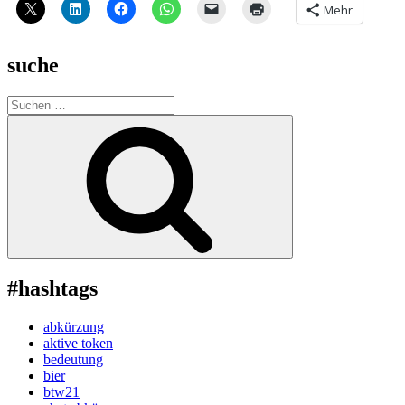
Mehr
suche
Suche
nach:
Suchen
#hashtags
abkürzung
aktive token
bedeutung
bier
btw21