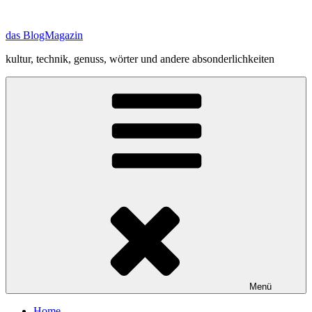
Zum
Inhalt
das BlogMagazin
springen
kultur, technik, genuss, wörter und andere absonderlichkeiten
Menü
Home