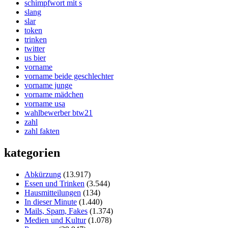
schimpfwort mit s
slang
slar
token
trinken
twitter
us bier
vorname
vorname beide geschlechter
vorname junge
vorname mädchen
vorname usa
wahlbewerber btw21
zahl
zahl fakten
kategorien
Abkürzung
(13.917)
Essen und Trinken
(3.544)
Hausmitteilungen
(134)
In dieser Minute
(1.440)
Mails, Spam, Fakes
(1.374)
Medien und Kultur
(1.078)