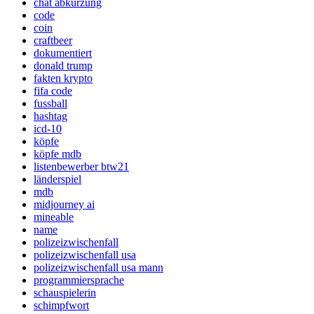
chat abkürzung
code
coin
craftbeer
dokumentiert
donald trump
fakten krypto
fifa code
fussball
hashtag
icd-10
köpfe
köpfe mdb
listenbewerber btw21
länderspiel
mdb
midjourney ai
mineable
name
polizeizwischenfall
polizeizwischenfall usa
polizeizwischenfall usa mann
programmiersprache
schauspielerin
schimpfwort