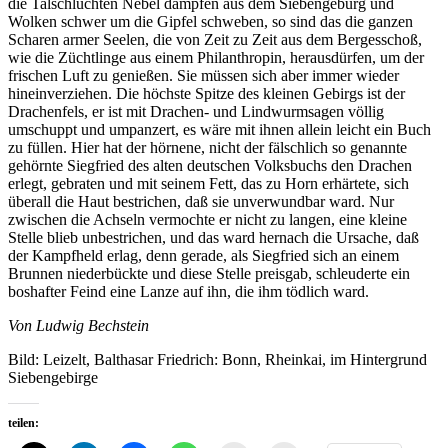
die Talschluchten Nebel dampfen aus dem Siebengebürg und
Wolken schwer um die Gipfel schweben, so sind das die ganzen
Scharen armer Seelen, die von Zeit zu Zeit aus dem Bergesschoß,
wie die Züchtlinge aus einem Philanthropin, herausdürfen, um der
frischen Luft zu genießen. Sie müssen sich aber immer wieder
hineinverziehen. Die höchste Spitze des kleinen Gebirgs ist der
Drachenfels, er ist mit Drachen- und Lindwurmsagen völlig
umschuppt und umpanzert, es wäre mit ihnen allein leicht ein Buch
zu füllen. Hier hat der hörnene, nicht der fälschlich so genannte
gehörnte Siegfried des alten deutschen Volksbuchs den Drachen
erlegt, gebraten und mit seinem Fett, das zu Horn erhärtete, sich
überall die Haut bestrichen, daß sie unverwundbar ward. Nur
zwischen die Achseln vermochte er nicht zu langen, eine kleine
Stelle blieb unbestrichen, und das ward hernach die Ursache, daß
der Kampfheld erlag, denn gerade, als Siegfried sich an einem
Brunnen niederbückte und diese Stelle preisgab, schleuderte ein
boshafter Feind eine Lanze auf ihn, die ihm tödlich ward.
Von Ludwig Bechstein
Bild: Leizelt, Balthasar Friedrich: Bonn, Rheinkai, im Hintergrund
Siebengebirge
teilen: