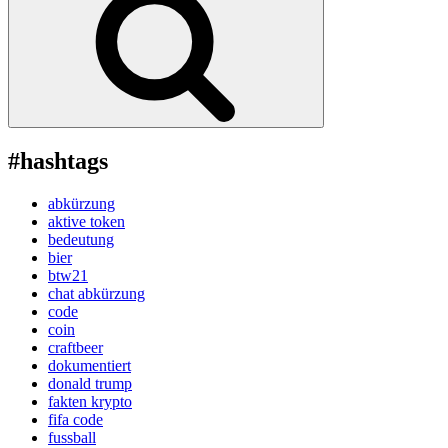
#hashtags
abkürzung
aktive token
bedeutung
bier
btw21
chat abkürzung
code
coin
craftbeer
dokumentiert
donald trump
fakten krypto
fifa code
fussball