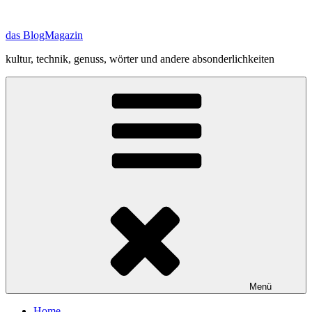
Zum
Inhalt
das BlogMagazin
springen
kultur, technik, genuss, wörter und andere absonderlichkeiten
Menü
Home