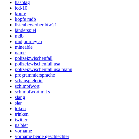
hashtag
icd-10
köpfe
köpfe mdb
listenbewerber btw21
länderspiel
mdb
midjourney ai
mineable
name
polizeizwischenfall
polizeizwischenfall usa
polizeizwischenfall usa mann
programmiersprache
schauspielerin
schimpfwort
schimpfwort mit s
slang
slar
token
trinken
twitter
us bier
vorname
vorname beide geschlechter