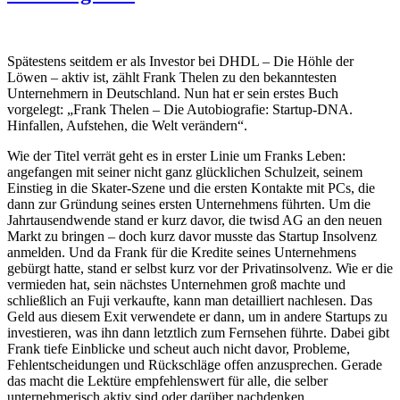
Spätestens seitdem er als Investor bei DHDL – Die Höhle der
Löwen – aktiv ist, zählt Frank Thelen zu den bekanntesten
Unternehmern in Deutschland. Nun hat er sein erstes Buch
vorgelegt: „Frank Thelen – Die Autobiografie: Startup-DNA.
Hinfallen, Aufstehen, die Welt verändern“.
Wie der Titel verrät geht es in erster Linie um Franks Leben:
angefangen mit seiner nicht ganz glücklichen Schulzeit, seinem
Einstieg in die Skater-Szene und die ersten Kontakte mit PCs, die
dann zur Gründung seines ersten Unternehmens führten. Um die
Jahrtausendwende stand er kurz davor, die twisd AG an den neuen
Markt zu bringen – doch kurz davor musste das Startup Insolvenz
anmelden. Und da Frank für die Kredite seines Unternehmens
gebürgt hatte, stand er selbst kurz vor der Privatinsolvenz. Wie er die
vermieden hat, sein nächstes Unternehmen groß machte und
schließlich an Fuji verkaufte, kann man detailliert nachlesen. Das
Geld aus diesem Exit verwendete er dann, um in andere Startups zu
investieren, was ihn dann letztlich zum Fernsehen führte. Dabei gibt
Frank tiefe Einblicke und scheut auch nicht davor, Probleme,
Fehlentscheidungen und Rückschläge offen anzusprechen. Gerade
das macht die Lektüre empfehlenswert für alle, die selber
unternehmerisch aktiv sind oder darüber nachdenken.