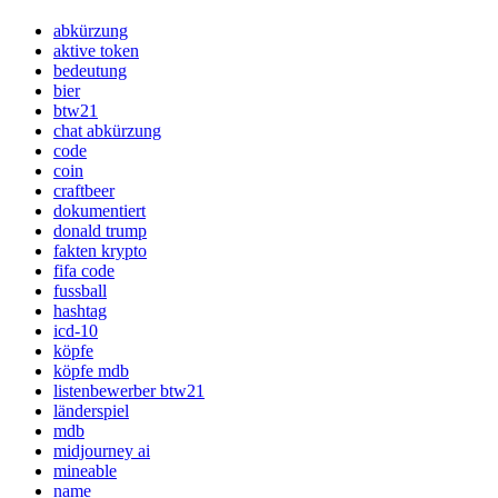
abkürzung
aktive token
bedeutung
bier
btw21
chat abkürzung
code
coin
craftbeer
dokumentiert
donald trump
fakten krypto
fifa code
fussball
hashtag
icd-10
köpfe
köpfe mdb
listenbewerber btw21
länderspiel
mdb
midjourney ai
mineable
name