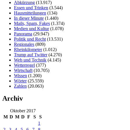
Abkürzung
(13.917)
Essen und Trinken
(3.544)
Hausmitteilungen
(134)
In dieser Minute
(1.440)
Mails, Spam, Fakes
(1.374)
Medien und Kultur
(1.078)
Panorama
(29.947)
Politik und Recht
(13.531)
Regionales
(809)
Rheinkilometer
(1.012)
Trump auf Twitter
(4.270)
Web und Technik
(4.145)
Wetterregel
(377)
Wirtschaft
(10.705)
Wissen
(1.200)
Wörter
(25.559)
Zahlen
(20.063)
Archiv
Oktober 2017
M
D
M
D
F
S
S
1
2
3
4
5
6
7
8