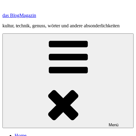
Zum
Inhalt
das BlogMagazin
springen
kultur, technik, genuss, wörter und andere absonderlichkeiten
Menü
Home