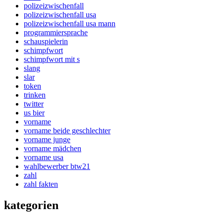
polizeizwischenfall
polizeizwischenfall usa
polizeizwischenfall usa mann
programmiersprache
schauspielerin
schimpfwort
schimpfwort mit s
slang
slar
token
trinken
twitter
us bier
vorname
vorname beide geschlechter
vorname junge
vorname mädchen
vorname usa
wahlbewerber btw21
zahl
zahl fakten
kategorien