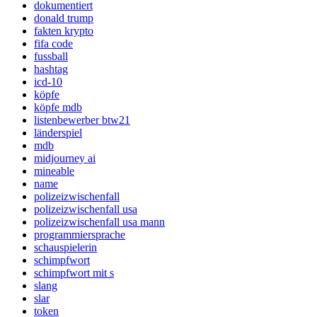
dokumentiert
donald trump
fakten krypto
fifa code
fussball
hashtag
icd-10
köpfe
köpfe mdb
listenbewerber btw21
länderspiel
mdb
midjourney ai
mineable
name
polizeizwischenfall
polizeizwischenfall usa
polizeizwischenfall usa mann
programmiersprache
schauspielerin
schimpfwort
schimpfwort mit s
slang
slar
token