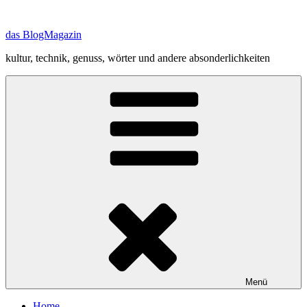
Zum
Inhalt
das BlogMagazin
springen
kultur, technik, genuss, wörter und andere absonderlichkeiten
Menü
Home