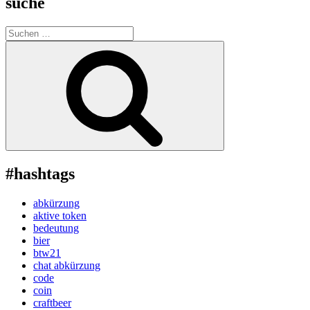
suche
Suche
nach:
Suchen
#hashtags
abkürzung
aktive token
bedeutung
bier
btw21
chat abkürzung
code
coin
craftbeer