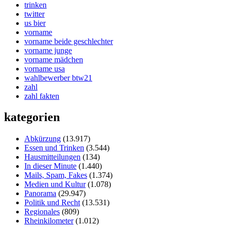
trinken
twitter
us bier
vorname
vorname beide geschlechter
vorname junge
vorname mädchen
vorname usa
wahlbewerber btw21
zahl
zahl fakten
kategorien
Abkürzung
(13.917)
Essen und Trinken
(3.544)
Hausmitteilungen
(134)
In dieser Minute
(1.440)
Mails, Spam, Fakes
(1.374)
Medien und Kultur
(1.078)
Panorama
(29.947)
Politik und Recht
(13.531)
Regionales
(809)
Rheinkilometer
(1.012)