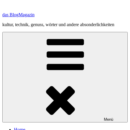
Zum
Inhalt
das BlogMagazin
springen
kultur, technik, genuss, wörter und andere absonderlichkeiten
Menü
Home