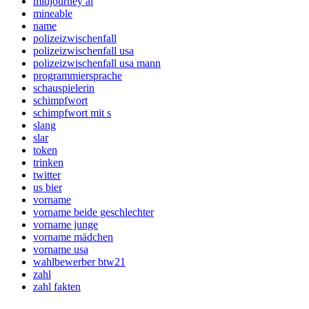
midjourney ai
mineable
name
polizeizwischenfall
polizeizwischenfall usa
polizeizwischenfall usa mann
programmiersprache
schauspielerin
schimpfwort
schimpfwort mit s
slang
slar
token
trinken
twitter
us bier
vorname
vorname beide geschlechter
vorname junge
vorname mädchen
vorname usa
wahlbewerber btw21
zahl
zahl fakten