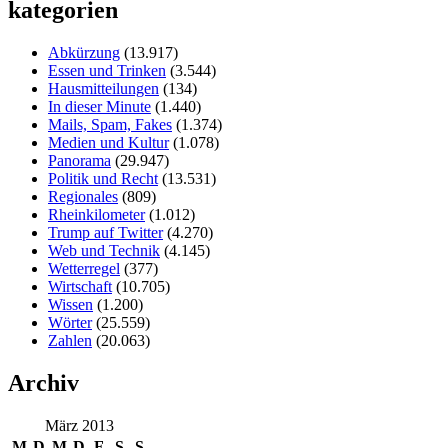
kategorien
Abkürzung
(13.917)
Essen und Trinken
(3.544)
Hausmitteilungen
(134)
In dieser Minute
(1.440)
Mails, Spam, Fakes
(1.374)
Medien und Kultur
(1.078)
Panorama
(29.947)
Politik und Recht
(13.531)
Regionales
(809)
Rheinkilometer
(1.012)
Trump auf Twitter
(4.270)
Web und Technik
(4.145)
Wetterregel
(377)
Wirtschaft
(10.705)
Wissen
(1.200)
Wörter
(25.559)
Zahlen
(20.063)
Archiv
März 2013
M
D
M
D
F
S
S