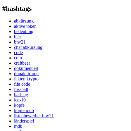
#hashtags
abkürzung
aktive token
bedeutung
bier
btw21
chat abkürzung
code
coin
craftbeer
dokumentiert
donald trump
fakten krypto
fifa code
fussball
hashtag
icd-10
köpfe
köpfe mdb
listenbewerber btw21
länderspiel
mdb