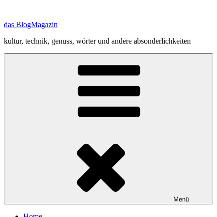
Zum
Inhalt
das BlogMagazin
springen
kultur, technik, genuss, wörter und andere absonderlichkeiten
Menü
Home