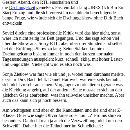
Gestern Abend, den RTL einschalten und
die
Dschungelzeit
genießen. Fast ein Jahr lang #IBES (Ich Bin Ein
Star) Entzug und die sich vorerst im nachhinein berechtigende
bange Frage, wie würde sich die Dschungelshow ohne Dirk Bach
entwickeln.
Soviel direkt: eine professionelle Kritik wird das hier nicht, sonst
wäre ich nicht zeitig ins Bett gegangen. Und das sagt schon viel
über die Show aus. Sorry RTL, aber über drei Stunden sind selbst
bei der Eröffungs-Show zu lang. Seine Stärken konnte das
Dschungelcamp bislang immer in noch den kurzen normalen
Tagessendungen ausspielen: kurz, schnell, eklig, mit hoher Läster-
und Gagdichte. Vielleicht wird es also noch was.
Sonja Zietlow war fast wie eh und je, wobei man durchaus merkte,
dass ihr Dirk Bach fehlt. Daniel Hartwich war einerseits bemüht,
sich nicht zu sehr an seinem Vorgänger zu orientieren (gerade was
die Kleidung angeht), auf der anderen Seite musste er sich an den
gleichen Gags abarbeiten, was ihn teilweise unsicher machte. Aber
auch das kann sich ja noch bessern.
Am wichtigsten sind aber eh die Kandidaten und die sind eher Z-
Klasse. Oder wie sagte Olivia Jones so schön: „Z-Promis stinken
besonders. Da riecht man ja auch die Verzweiflung, nicht nur den
Schweiß“. Daher hier die Teilnehmer im Schnellcheck: