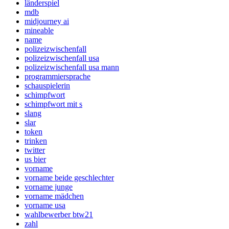
länderspiel
mdb
midjourney ai
mineable
name
polizeizwischenfall
polizeizwischenfall usa
polizeizwischenfall usa mann
programmiersprache
schauspielerin
schimpfwort
schimpfwort mit s
slang
slar
token
trinken
twitter
us bier
vorname
vorname beide geschlechter
vorname junge
vorname mädchen
vorname usa
wahlbewerber btw21
zahl