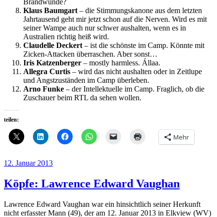
Brandwunde?
Klaus Baumgart
– die Stimmungskanone aus dem letzten
Jahrtausend geht mir jetzt schon auf die Nerven. Wird es mit
seiner Wampe auch nur schwer aushalten, wenn es in
Australien richtig heiß wird.
Claudelle Deckert
– ist die schönste im Camp. Könnte mit
Zicken-Attacken überraschen. Aber sonst…
Iris Katzenberger
– mostly harmless. Állaa.
Allegra Curtis
– wird das nicht aushalten oder in Zeitlupe
und Angstzuständen im Camp überleben.
Arno Funke
– der Intellektuelle im Camp. Fraglich, ob die
Zuschauer beim RTL da sehen wollen.
teilen:
Mehr
Veröffentlicht
12. Januar 2013
am
Köpfe: Lawrence Edward Vaughan
Lawrence Edward Vaughan war ein hinsichtlich seiner Herkunft
nicht erfasster Mann (49), der am 12. Januar 2013 in Elkview (WV)