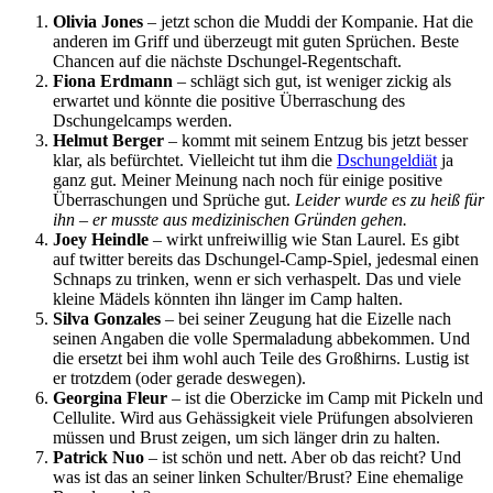
Olivia Jones
– jetzt schon die Muddi der Kompanie. Hat die
anderen im Griff und überzeugt mit guten Sprüchen. Beste
Chancen auf die nächste Dschungel-Regentschaft.
Fiona Erdmann
– schlägt sich gut, ist weniger zickig als
erwartet und könnte die positive Überraschung des
Dschungelcamps werden.
Helmut Berger
– kommt mit seinem Entzug bis jetzt besser
klar, als befürchtet. Vielleicht tut ihm die
Dschungeldiät
ja
ganz gut. Meiner Meinung nach noch für einige positive
Überraschungen und Sprüche gut.
Leider wurde es zu heiß für
ihn – er musste aus medizinischen Gründen gehen.
Joey Heindle
– wirkt unfreiwillig wie Stan Laurel. Es gibt
auf twitter bereits das Dschungel-Camp-Spiel, jedesmal einen
Schnaps zu trinken, wenn er sich verhaspelt. Das und viele
kleine Mädels könnten ihn länger im Camp halten.
Silva Gonzales
– bei seiner Zeugung hat die Eizelle nach
seinen Angaben die volle Spermaladung abbekommen. Und
die ersetzt bei ihm wohl auch Teile des Großhirns. Lustig ist
er trotzdem (oder gerade deswegen).
Georgina Fleur
– ist die Oberzicke im Camp mit Pickeln und
Cellulite. Wird aus Gehässigkeit viele Prüfungen absolvieren
müssen und Brust zeigen, um sich länger drin zu halten.
Patrick Nuo
– ist schön und nett. Aber ob das reicht? Und
was ist das an seiner linken Schulter/Brust? Eine ehemalige