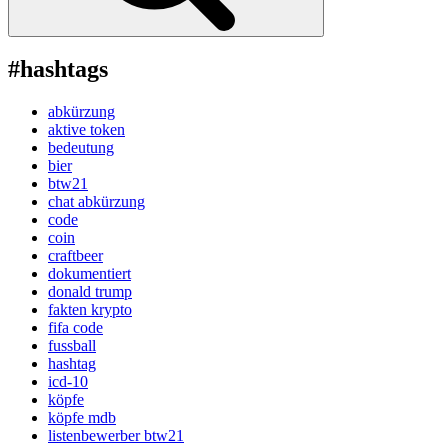
#hashtags
abkürzung
aktive token
bedeutung
bier
btw21
chat abkürzung
code
coin
craftbeer
dokumentiert
donald trump
fakten krypto
fifa code
fussball
hashtag
icd-10
köpfe
köpfe mdb
listenbewerber btw21