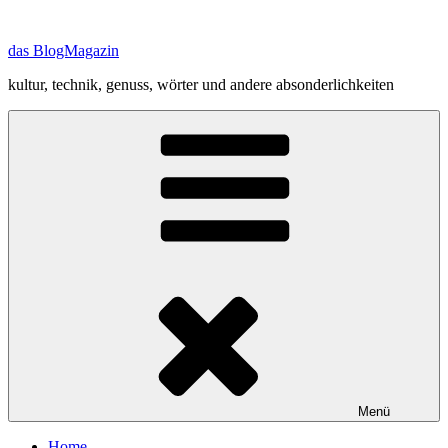
Zum
Inhalt
das BlogMagazin
springen
kultur, technik, genuss, wörter und andere absonderlichkeiten
Menü
Home