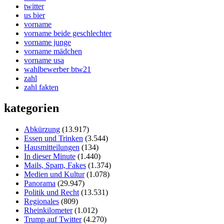
twitter
us bier
vorname
vorname beide geschlechter
vorname junge
vorname mädchen
vorname usa
wahlbewerber btw21
zahl
zahl fakten
kategorien
Abkürzung
(13.917)
Essen und Trinken
(3.544)
Hausmitteilungen
(134)
In dieser Minute
(1.440)
Mails, Spam, Fakes
(1.374)
Medien und Kultur
(1.078)
Panorama
(29.947)
Politik und Recht
(13.531)
Regionales
(809)
Rheinkilometer
(1.012)
Trump auf Twitter
(4.270)