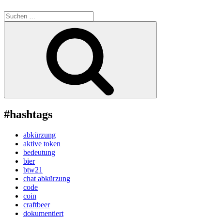
Suche
nach:
Suchen
#hashtags
abkürzung
aktive token
bedeutung
bier
btw21
chat abkürzung
code
coin
craftbeer
dokumentiert