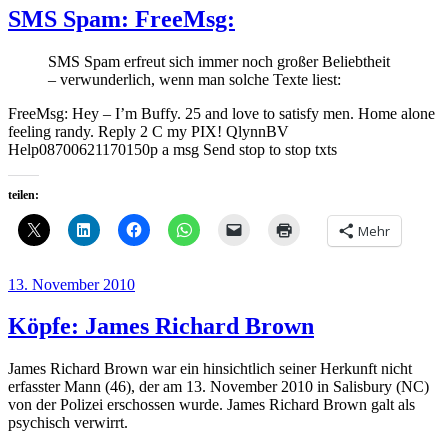
SMS Spam: FreeMsg:
SMS Spam erfreut sich immer noch großer Beliebtheit
– verwunderlich, wenn man solche Texte liest:
FreeMsg: Hey – I’m Buffy. 25 and love to satisfy men. Home alone
feeling randy. Reply 2 C my PIX! QlynnBV
Help08700621170150p a msg Send stop to stop txts
teilen:
Mehr
Veröffentlicht
13. November 2010
am
Köpfe: James Richard Brown
James Richard Brown war ein hinsichtlich seiner Herkunft nicht
erfasster Mann (46), der am 13. November 2010 in Salisbury (NC)
von der Polizei erschossen wurde. James Richard Brown galt als
psychisch verwirrt.