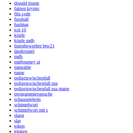
donald trump
fakten krypto
fifa code
fussball
hashtag
icd-10
köpfe
köpfe mdb
listenbewerber btw21
länderspiel
mdb
midjourney ai
mineable
name
polizeizwischenfall
polizeizwischenfall usa
polizeizwischenfall usa mann
programmiersprache
schauspielerin
schimpfwort
schimpfwort mit s
slang
slar
token
trinken