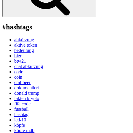
#hashtags
abkürzung
aktive token
bedeutung
bier
btw21
chat abkürzung
code
coin
craftbeer
dokumentiert
donald trump
fakten krypto
fifa code
fussball
hashtag
icd-10
köpfe
köpfe mdb