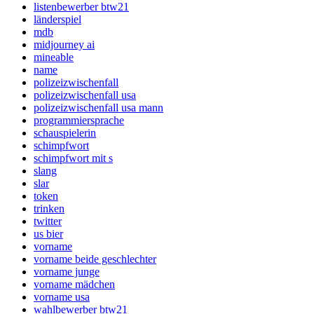
listenbewerber btw21
länderspiel
mdb
midjourney ai
mineable
name
polizeizwischenfall
polizeizwischenfall usa
polizeizwischenfall usa mann
programmiersprache
schauspielerin
schimpfwort
schimpfwort mit s
slang
slar
token
trinken
twitter
us bier
vorname
vorname beide geschlechter
vorname junge
vorname mädchen
vorname usa
wahlbewerber btw21