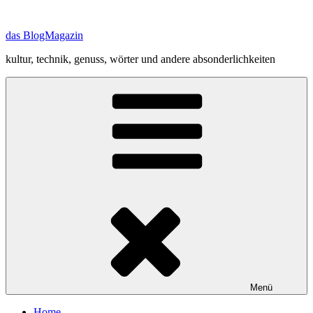
Zum
Inhalt
das BlogMagazin
springen
kultur, technik, genuss, wörter und andere absonderlichkeiten
Menü
Home