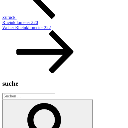
Zurück
Rheinkilometer 220
Nächster
Weiter
Rheinkilometer 222
Beitrag
suche
Suche
nach:
Suchen