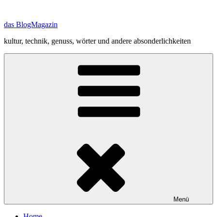
Zum
Inhalt
das BlogMagazin
springen
kultur, technik, genuss, wörter und andere absonderlichkeiten
Menü
Home