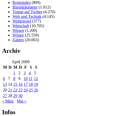
Regionales
(809)
Rheinkilometer
(1.012)
Trump auf Twitter
(4.270)
Web und Technik
(4.145)
Wetterregel
(377)
Wirtschaft
(10.705)
Wissen
(1.200)
Wörter
(25.559)
Zahlen
(20.063)
Archiv
April 2009
M
D
M
D
F
S
S
1
2
3
4
5
6
7
8
9
10
11
12
13
14
15
16
17
18
19
20
21
22
23
24
25
26
27
28
29
30
« März
Mai »
Infos