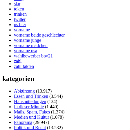
slar
token
trinken
twitter
us bier
vorname
vorname beide geschlechter
vorname junge
vorname mädchen
vorname usa
wahlbewerber btw21
zahl
zahl fakten
kategorien
Abkürzung
(13.917)
Essen und Trinken
(3.544)
Hausmitteilungen
(134)
In dieser Minute
(1.440)
Mails, Spam, Fakes
(1.374)
Medien und Kultur
(1.078)
Panorama
(29.947)
Politik und Recht
(13.532)