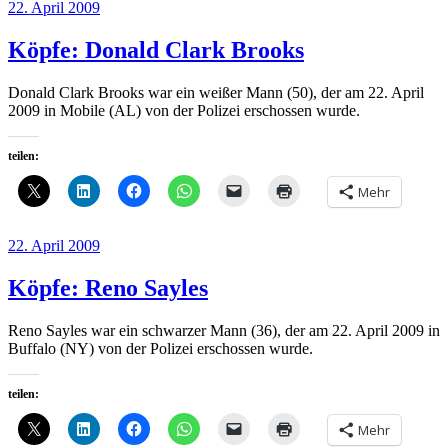
Veröffentlicht
22. April 2009
am
Köpfe: Donald Clark Brooks
Donald Clark Brooks war ein weißer Mann (50), der am 22. April
2009 in Mobile (AL) von der Polizei erschossen wurde.
teilen:
Mehr
Veröffentlicht
22. April 2009
am
Köpfe: Reno Sayles
Reno Sayles war ein schwarzer Mann (36), der am 22. April 2009 in
Buffalo (NY) von der Polizei erschossen wurde.
teilen:
Mehr