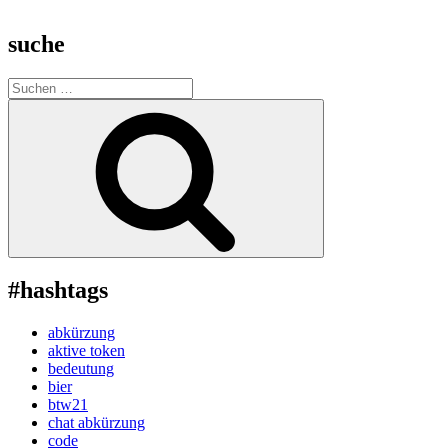
suche
Suche
nach:
Suchen
#hashtags
abkürzung
aktive token
bedeutung
bier
btw21
chat abkürzung
code