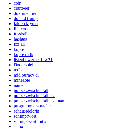
coin
craftbeer
dokumentiert
donald trump
fakten krypto
fifa code
fussball
hashtag
icd-10
köpfe
köpfe mdb
listenbewerber btw21
länderspiel
mdb
midjourney ai
mineable
name
polizeizwischenfall
polizeizwischenfall usa
polizeizwischenfall usa mann
programmiersprache
schauspielerin
schimpfwort
schimpfwort mit s
slang