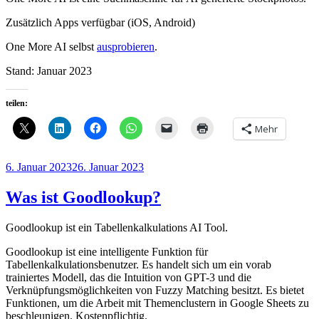
Zusätzlich Apps verfügbar (iOS, Android)
One More AI selbst
ausprobieren
.
Stand: Januar 2023
teilen:
Mehr
Veröffentlicht
6. Januar 2023
26. Januar 2023
am
Was ist Goodlookup?
Goodlookup ist ein Tabellenkalkulations AI Tool.
Goodlookup ist eine intelligente Funktion für
Tabellenkalkulationsbenutzer. Es handelt sich um ein vorab
trainiertes Modell, das die Intuition von GPT-3 und die
Verknüpfungsmöglichkeiten von Fuzzy Matching besitzt. Es bietet
Funktionen, um die Arbeit mit Themenclustern in Google Sheets zu
beschleunigen. Kostenpflichtig.