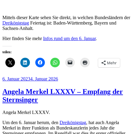
Mittels dieser Karte sehen Sie direkt, in welchen Bundesländern der
Dreikönigstag
Feiertag ist: Baden-Württemberg, Bayern und
Sachsen-Anhalt.
Hier finden Sie mehr
Infos rund um den 6. Januar
.
teilen:
Mehr
Veröffentlicht
6. Januar 2023
4. Januar 2026
am
Angela Merkel LXXXV – Empfang der
Sternsinger
Angela Merkel LXXXV.
Um den 6. Januar herum, den
Dreikönigstag
, hat auch Angela
Merkel in ihrer Funktion als Bundeskanzlerin jedes Jahr die
Sternsinger empfangen. Im Regelfall war dies ihr erster offizieller