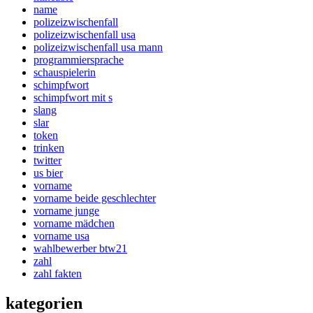
name
polizeizwischenfall
polizeizwischenfall usa
polizeizwischenfall usa mann
programmiersprache
schauspielerin
schimpfwort
schimpfwort mit s
slang
slar
token
trinken
twitter
us bier
vorname
vorname beide geschlechter
vorname junge
vorname mädchen
vorname usa
wahlbewerber btw21
zahl
zahl fakten
kategorien