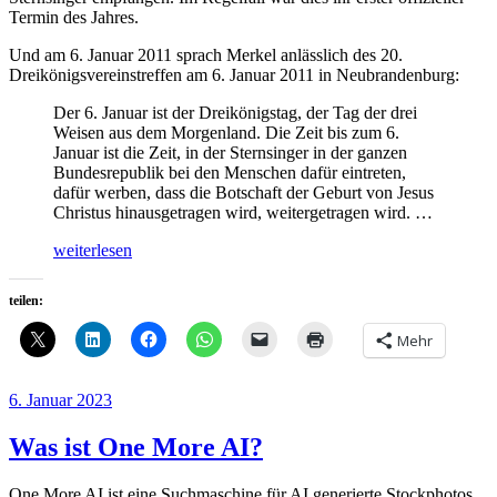
Termin des Jahres.
Und am 6. Januar 2011 sprach Merkel anlässlich des 20.
Dreikönigsvereinstreffen am 6. Januar 2011 in Neubrandenburg:
Der 6. Januar ist der Dreikönigstag, der Tag der drei
Weisen aus dem Morgenland. Die Zeit bis zum 6.
Januar ist die Zeit, in der Sternsinger in der ganzen
Bundesrepublik bei den Menschen dafür eintreten,
dafür werben, dass die Botschaft der Geburt von Jesus
Christus hinausgetragen wird, weitergetragen wird. …
„Angela
weiterlesen
Merkel
LXXXV
teilen:
–
Empfang
Mehr
der
Sternsinger“
Veröffentlicht
6. Januar 2023
am
Was ist One More AI?
One More AI ist eine Suchmaschine für AI generierte Stockphotos.