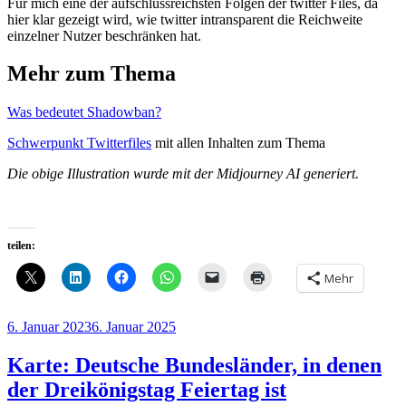
Für mich eine der aufschlussreichsten Folgen der twitter Files, da
hier klar gezeigt wird, wie twitter intransparent die Reichweite
einzelner Nutzer beschränken hat.
Mehr zum Thema
Was bedeutet Shadowban?
Schwerpunkt Twitterfiles
mit allen Inhalten zum Thema
Die obige Illustration wurde mit der Midjourney AI generiert.
teilen:
Mehr
Veröffentlicht
6. Januar 2023
6. Januar 2025
am
Karte: Deutsche Bundesländer, in denen
der Dreikönigstag Feiertag ist