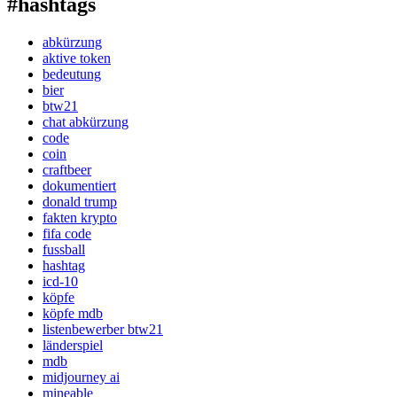
#hashtags
abkürzung
aktive token
bedeutung
bier
btw21
chat abkürzung
code
coin
craftbeer
dokumentiert
donald trump
fakten krypto
fifa code
fussball
hashtag
icd-10
köpfe
köpfe mdb
listenbewerber btw21
länderspiel
mdb
midjourney ai
mineable