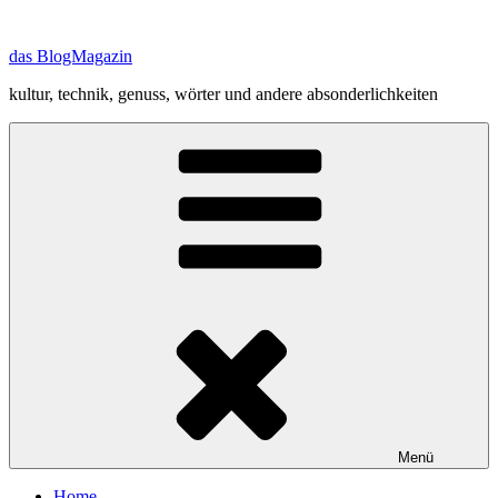
Zum
Inhalt
das BlogMagazin
springen
kultur, technik, genuss, wörter und andere absonderlichkeiten
Menü
Home