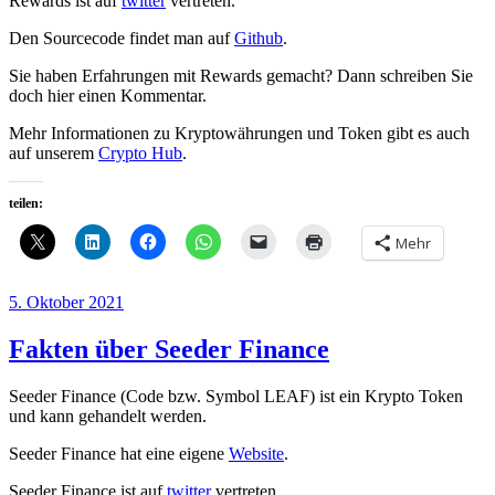
Rewards ist auf
twitter
vertreten.
Den Sourcecode findet man auf
Github
.
Sie haben Erfahrungen mit Rewards gemacht? Dann schreiben Sie
doch hier einen Kommentar.
Mehr Informationen zu Kryptowährungen und Token gibt es auch
auf unserem
Crypto Hub
.
teilen:
Mehr
Veröffentlicht
5. Oktober 2021
am
Fakten über Seeder Finance
Seeder Finance (Code bzw. Symbol LEAF) ist ein Krypto Token
und kann gehandelt werden.
Seeder Finance hat eine eigene
Website
.
Seeder Finance ist auf
twitter
vertreten.