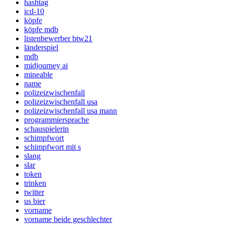
hashtag
icd-10
köpfe
köpfe mdb
listenbewerber btw21
länderspiel
mdb
midjourney ai
mineable
name
polizeizwischenfall
polizeizwischenfall usa
polizeizwischenfall usa mann
programmiersprache
schauspielerin
schimpfwort
schimpfwort mit s
slang
slar
token
trinken
twitter
us bier
vorname
vorname beide geschlechter