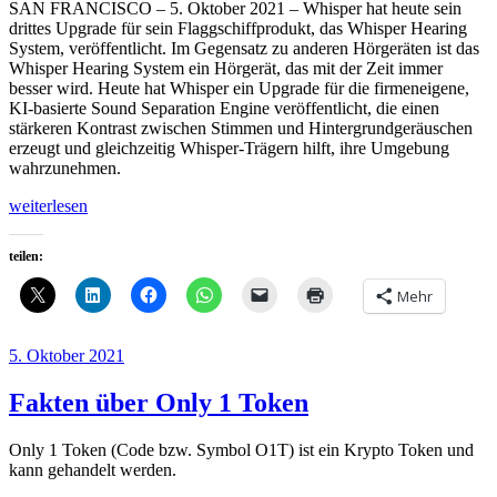
SAN FRANCISCO – 5. Oktober 2021 – Whisper hat heute sein
drittes Upgrade für sein Flaggschiffprodukt, das Whisper Hearing
System, veröffentlicht. Im Gegensatz zu anderen Hörgeräten ist das
Whisper Hearing System ein Hörgerät, das mit der Zeit immer
besser wird. Heute hat Whisper ein Upgrade für die firmeneigene,
KI-basierte Sound Separation Engine veröffentlicht, die einen
stärkeren Kontrast zwischen Stimmen und Hintergrundgeräuschen
erzeugt und gleichzeitig Whisper-Trägern hilft, ihre Umgebung
wahrzunehmen.
„Was
weiterlesen
ist
Whisper?“
teilen:
Mehr
Veröffentlicht
5. Oktober 2021
am
Fakten über Only 1 Token
Only 1 Token (Code bzw. Symbol O1T) ist ein Krypto Token und
kann gehandelt werden.