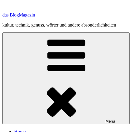
Zum
Inhalt
das BlogMagazin
springen
kultur, technik, genuss, wörter und andere absonderlichkeiten
Menü
Home