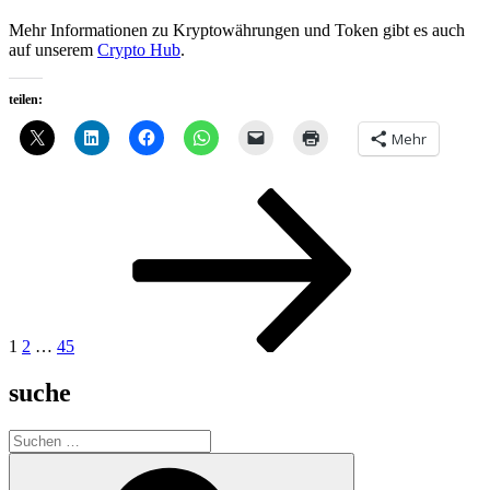
Mehr Informationen zu Kryptowährungen und Token gibt es auch
auf unserem
Crypto Hub
.
teilen:
Mehr
Seitennummerierung
Seite
Seite
Seite
Nächste
Seite
der
Beiträge
1
2
…
45
suche
Suche
nach:
Suchen