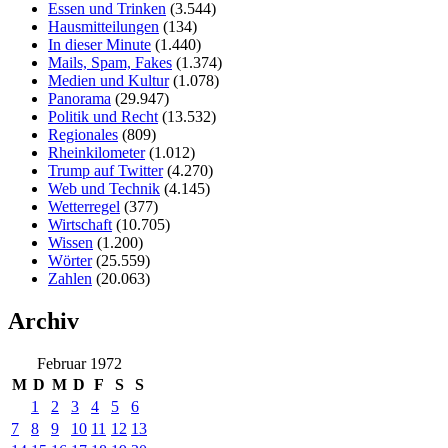
Essen und Trinken
(3.544)
Hausmitteilungen
(134)
In dieser Minute
(1.440)
Mails, Spam, Fakes
(1.374)
Medien und Kultur
(1.078)
Panorama
(29.947)
Politik und Recht
(13.532)
Regionales
(809)
Rheinkilometer
(1.012)
Trump auf Twitter
(4.270)
Web und Technik
(4.145)
Wetterregel
(377)
Wirtschaft
(10.705)
Wissen
(1.200)
Wörter
(25.559)
Zahlen
(20.063)
Archiv
Februar 1972
M
D
M
D
F
S
S
1
2
3
4
5
6
7
8
9
10
11
12
13