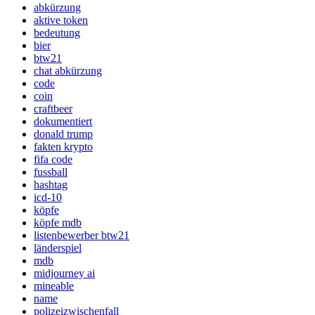
abkürzung
aktive token
bedeutung
bier
btw21
chat abkürzung
code
coin
craftbeer
dokumentiert
donald trump
fakten krypto
fifa code
fussball
hashtag
icd-10
köpfe
köpfe mdb
listenbewerber btw21
länderspiel
mdb
midjourney ai
mineable
name
polizeizwischenfall