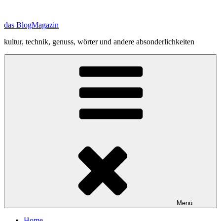
Zum
Inhalt
das BlogMagazin
springen
kultur, technik, genuss, wörter und andere absonderlichkeiten
Menü
Home