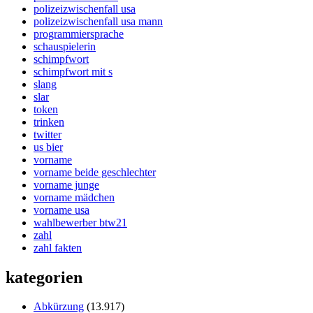
polizeizwischenfall usa
polizeizwischenfall usa mann
programmiersprache
schauspielerin
schimpfwort
schimpfwort mit s
slang
slar
token
trinken
twitter
us bier
vorname
vorname beide geschlechter
vorname junge
vorname mädchen
vorname usa
wahlbewerber btw21
zahl
zahl fakten
kategorien
Abkürzung
(13.917)