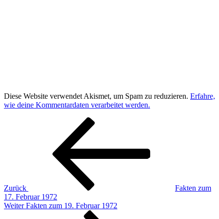
Diese Website verwendet Akismet, um Spam zu reduzieren.
Erfahre,
wie deine Kommentardaten verarbeitet werden.
Beitragsnavigation
Vorheriger
Beitrag
Zurück
Fakten zum
17. Februar 1972
Nächster
Weiter
Fakten zum 19. Februar 1972
Beitrag