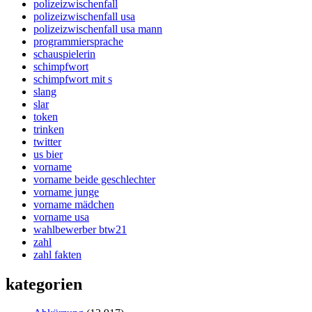
polizeizwischenfall
polizeizwischenfall usa
polizeizwischenfall usa mann
programmiersprache
schauspielerin
schimpfwort
schimpfwort mit s
slang
slar
token
trinken
twitter
us bier
vorname
vorname beide geschlechter
vorname junge
vorname mädchen
vorname usa
wahlbewerber btw21
zahl
zahl fakten
kategorien