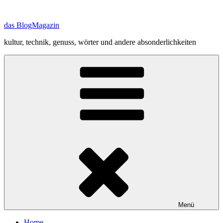
Zum
Inhalt
das BlogMagazin
springen
kultur, technik, genuss, wörter und andere absonderlichkeiten
Menü
Home