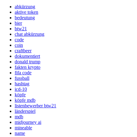
abkürzung
aktive token
bedeutung
bier
btw21
chat abkürzung
code
coin
craftbeer
dokumentiert
donald trump
fakten krypto
fifa code
fussball
hashtag
icd-10
köpfe
köpfe mdb
listenbewerber btw21
länderspiel
mdb
midjourney ai
mineable
name