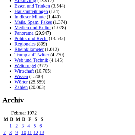
Abkürzung
(13.917)
Essen und Trinken
(3.544)
Hausmitteilungen
(134)
In dieser Minute
(1.440)
Mails, Spam, Fakes
(1.374)
Medien und Kultur
(1.078)
Panorama
(29.947)
Politik und Recht
(13.532)
Regionales
(809)
Rheinkilometer
(1.012)
Trump auf Twitter
(4.270)
Web und Technik
(4.145)
Wetterregel
(377)
Wirtschaft
(10.705)
Wissen
(1.200)
Wörter
(25.559)
Zahlen
(20.063)
Archiv
Februar 1972
M
D
M
D
F
S
S
1
2
3
4
5
6
7
8
9
10
11
12
13