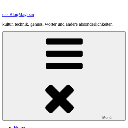
Zum
Inhalt
das BlogMagazin
springen
kultur, technik, genuss, wörter und andere absonderlichkeiten
Menü
Home