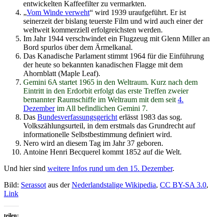
entwickelten Kaffeefilter zu vermarkten.
„
Vom Winde verweht
“ wird 1939 uraufgeführt. Er ist
seinerzeit der bislang teuerste Film und wird auch einer der
weltweit kommerziell erfolgreichsten werden.
Im Jahr 1944 verschwindet ein Flugzeug mit Glenn Miller an
Bord spurlos über dem Ärmelkanal.
Das Kanadische Parlament stimmt 1964 für die Einführung
der heute so bekannten kanadischen Flagge mit dem
Ahornblatt (Maple Leaf).
Gemini 6A startet 1965 in den Weltraum. Kurz nach dem
Eintritt in den Erdorbit erfolgt das erste Treffen zweier
bemannter Raumschiffe im Weltraum mit dem seit
4.
Dezember
im All befindlichen Gemini 7.
Das
Bundesverfassungsgericht
erlässt 1983 das sog.
Volkszählungsurteil, in dem erstmals das Grundrecht auf
informationelle Selbstbestimmung definiert wird.
Nero wird an diesem Tag im Jahr 37 geboren.
Antoine Henri Becquerel kommt 1852 auf die Welt.
Und hier sind
weitere Infos rund um den 15. Dezember
.
Bild:
Serassot
aus der
Nederlandstalige Wikipedia
,
CC BY-SA 3.0
,
Link
teilen: