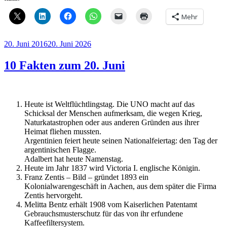
Mehr
Veröffentlicht
20. Juni 2016
20. Juni 2026
am
10 Fakten zum 20. Juni
Heute ist Weltflüchtlingstag. Die UNO macht auf das
Schicksal der Menschen aufmerksam, die wegen Krieg,
Naturkatastrophen oder aus anderen Gründen aus ihrer
Heimat fliehen mussten.
Argentinien feiert heute seinen Nationalfeiertag: den Tag der
argentinischen Flagge.
Adalbert hat heute Namenstag.
Heute im Jahr 1837 wird Victoria I. englische Königin.
Franz Zentis – Bild – gründet 1893 ein
Kolonialwarengeschäft in Aachen, aus dem später die Firma
Zentis hervorgeht.
Melitta Bentz erhält 1908 vom Kaiserlichen Patentamt
Gebrauchsmusterschutz für das von ihr erfundene
Kaffeefiltersystem.