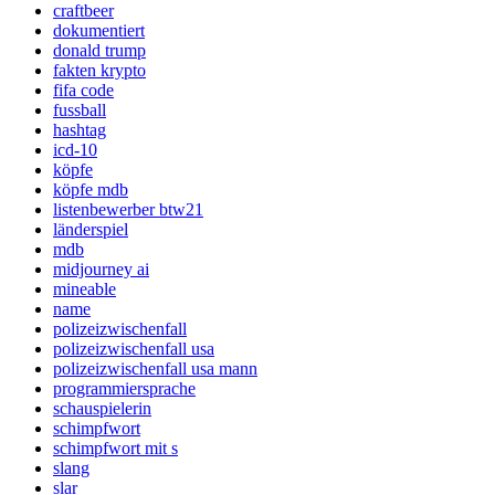
craftbeer
dokumentiert
donald trump
fakten krypto
fifa code
fussball
hashtag
icd-10
köpfe
köpfe mdb
listenbewerber btw21
länderspiel
mdb
midjourney ai
mineable
name
polizeizwischenfall
polizeizwischenfall usa
polizeizwischenfall usa mann
programmiersprache
schauspielerin
schimpfwort
schimpfwort mit s
slang
slar