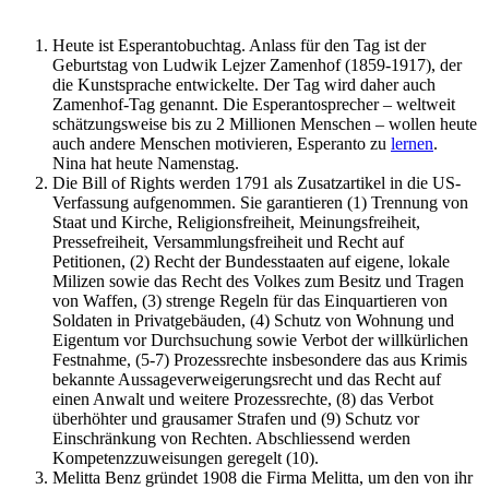
Heute ist Esperantobuchtag. Anlass für den Tag ist der
Geburtstag von Ludwik Lejzer Zamenhof (1859-1917), der
die Kunstsprache entwickelte. Der Tag wird daher auch
Zamenhof-Tag genannt. Die Esperantosprecher – weltweit
schätzungsweise bis zu 2 Millionen Menschen – wollen heute
auch andere Menschen motivieren, Esperanto zu
lernen
.
Nina hat heute Namenstag.
Die Bill of Rights werden 1791 als Zusatzartikel in die US-
Verfassung aufgenommen. Sie garantieren (1) Trennung von
Staat und Kirche, Religionsfreiheit, Meinungsfreiheit,
Pressefreiheit, Versammlungsfreiheit und Recht auf
Petitionen, (2) Recht der Bundesstaaten auf eigene, lokale
Milizen sowie das Recht des Volkes zum Besitz und Tragen
von Waffen, (3) strenge Regeln für das Einquartieren von
Soldaten in Privatgebäuden, (4) Schutz von Wohnung und
Eigentum vor Durchsuchung sowie Verbot der willkürlichen
Festnahme, (5-7) Prozessrechte insbesondere das aus Krimis
bekannte Aussageverweigerungsrecht und das Recht auf
einen Anwalt und weitere Prozessrechte, (8) das Verbot
überhöhter und grausamer Strafen und (9) Schutz vor
Einschränkung von Rechten. Abschliessend werden
Kompetenzzuweisungen geregelt (10).
Melitta Benz gründet 1908 die Firma Melitta, um den von ihr