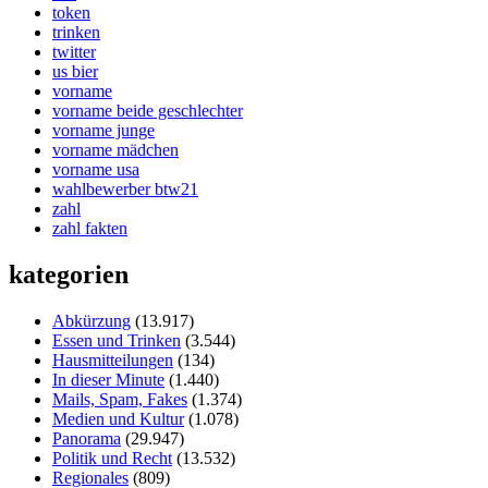
token
trinken
twitter
us bier
vorname
vorname beide geschlechter
vorname junge
vorname mädchen
vorname usa
wahlbewerber btw21
zahl
zahl fakten
kategorien
Abkürzung
(13.917)
Essen und Trinken
(3.544)
Hausmitteilungen
(134)
In dieser Minute
(1.440)
Mails, Spam, Fakes
(1.374)
Medien und Kultur
(1.078)
Panorama
(29.947)
Politik und Recht
(13.532)
Regionales
(809)