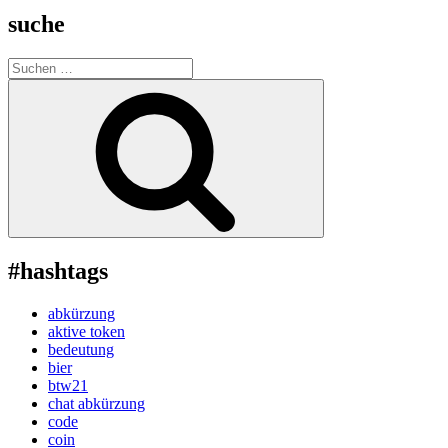
suche
Suche
nach:
Suchen
#hashtags
abkürzung
aktive token
bedeutung
bier
btw21
chat abkürzung
code
coin