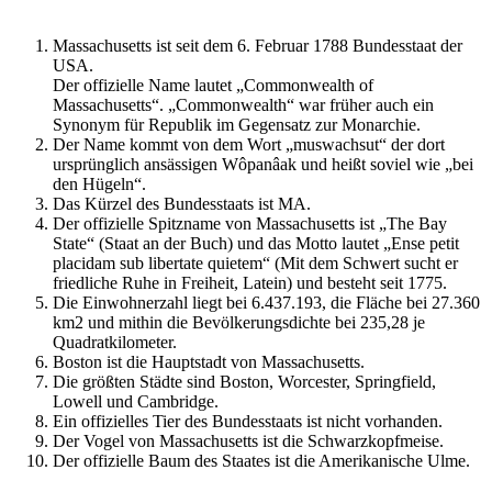
Massachusetts ist seit dem 6. Februar 1788 Bundesstaat der
USA.
Der offizielle Name lautet „Commonwealth of
Massachusetts“. „Commonwealth“ war früher auch ein
Synonym für Republik im Gegensatz zur Monarchie.
Der Name kommt von dem Wort „muswachsut“ der dort
ursprünglich ansässigen Wôpanâak und heißt soviel wie „bei
den Hügeln“.
Das Kürzel des Bundesstaats ist MA.
Der offizielle Spitzname von Massachusetts ist „The Bay
State“ (Staat an der Buch) und das Motto lautet „Ense petit
placidam sub libertate quietem“ (Mit dem Schwert sucht er
friedliche Ruhe in Freiheit, Latein) und besteht seit 1775.
Die Einwohnerzahl liegt bei 6.437.193, die Fläche bei 27.360
km2 und mithin die Bevölkerungsdichte bei 235,28 je
Quadratkilometer.
Boston ist die Hauptstadt von Massachusetts.
Die größten Städte sind Boston, Worcester, Springfield,
Lowell und Cambridge.
Ein offizielles Tier des Bundesstaats ist nicht vorhanden.
Der Vogel von Massachusetts ist die Schwarzkopfmeise.
Der offizielle Baum des Staates ist die Amerikanische Ulme.