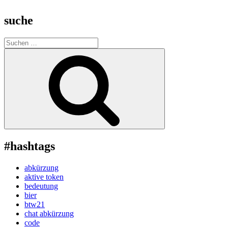
suche
Suche
nach:
Suchen
#hashtags
abkürzung
aktive token
bedeutung
bier
btw21
chat abkürzung
code