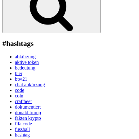
#hashtags
abkürzung
aktive token
bedeutung
bier
btw21
chat abkürzung
code
coin
craftbeer
dokumentiert
donald trump
fakten krypto
fifa code
fussball
hashtag