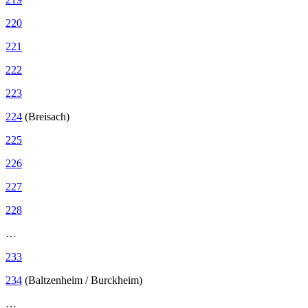
220
221
222
223
224
(Breisach)
225
226
227
228
…
233
234
(Baltzenheim / Burckheim)
…