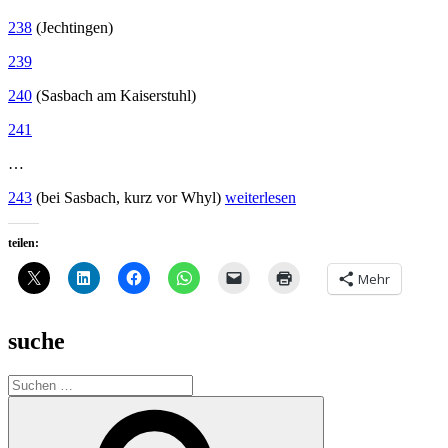
238
(Jechtingen)
239
240
(Sasbach am Kaiserstuhl)
241
…
„Liste:
243
(bei Sasbach, kurz vor Whyl)
weiterlesen
Alle
Hinweistafeln
teilen:
im
Rheinkilometerprojekt“
Mehr
suche
Suche
nach:
Suchen