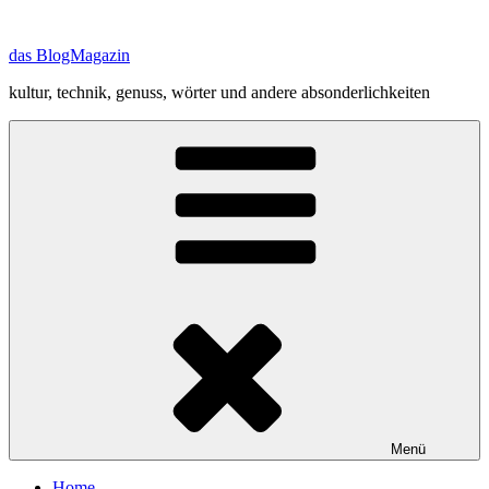
Zum
Inhalt
das BlogMagazin
springen
kultur, technik, genuss, wörter und andere absonderlichkeiten
Menü
Home