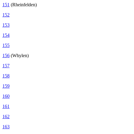
151
(Rheinfelden)
152
153
154
155
156
(Whylen)
157
158
159
160
161
162
163