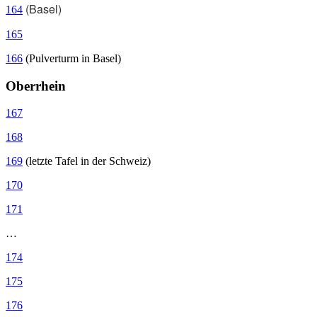
(Basel)
164
165
166
(Pulverturm in Basel)
Oberrhein
167
168
169
(letzte Tafel in der Schweiz)
170
171
…
174
175
176