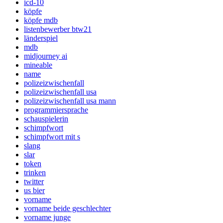
icd-10
köpfe
köpfe mdb
listenbewerber btw21
länderspiel
mdb
midjourney ai
mineable
name
polizeizwischenfall
polizeizwischenfall usa
polizeizwischenfall usa mann
programmiersprache
schauspielerin
schimpfwort
schimpfwort mit s
slang
slar
token
trinken
twitter
us bier
vorname
vorname beide geschlechter
vorname junge