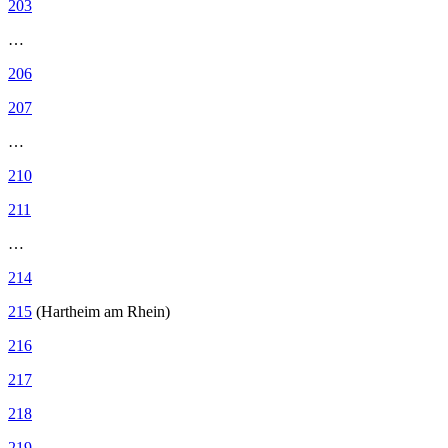
203
…
206
207
…
210
211
…
214
215
(Hartheim am Rhein)
216
217
218
219