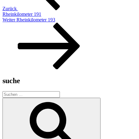
Zurück
Rheinkilometer 191
Nächster
Weiter
Rheinkilometer 193
Beitrag
suche
Suche
nach:
Suchen