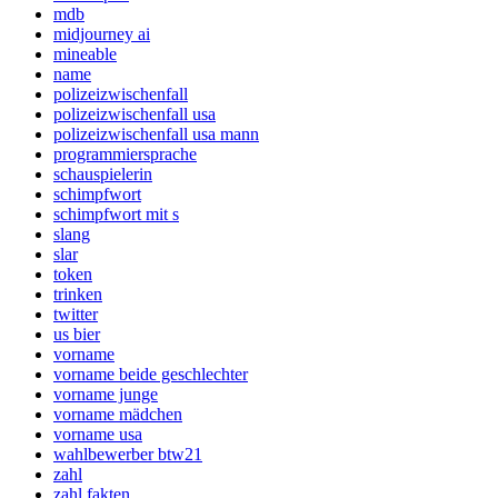
mdb
midjourney ai
mineable
name
polizeizwischenfall
polizeizwischenfall usa
polizeizwischenfall usa mann
programmiersprache
schauspielerin
schimpfwort
schimpfwort mit s
slang
slar
token
trinken
twitter
us bier
vorname
vorname beide geschlechter
vorname junge
vorname mädchen
vorname usa
wahlbewerber btw21
zahl
zahl fakten