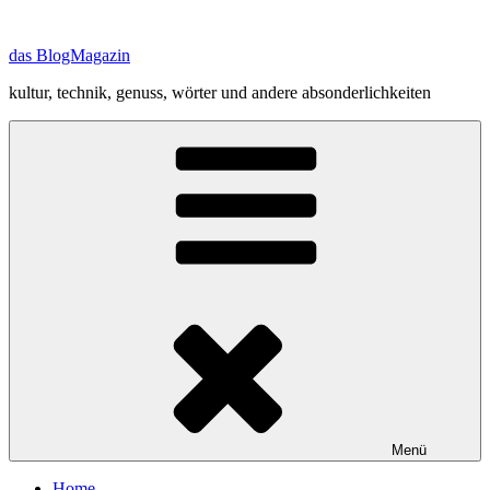
Zum
Inhalt
das BlogMagazin
springen
kultur, technik, genuss, wörter und andere absonderlichkeiten
Menü
Home