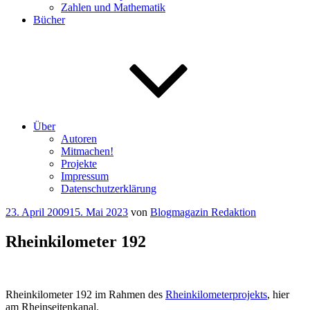
Zahlen und Mathematik
Bücher
Über
Autoren
Mitmachen!
Projekte
Impressum
Datenschutzerklärung
Veröffentlicht
23. April 2009
15. Mai 2023
von
Blogmagazin Redaktion
am
Rheinkilometer 192
Rheinkilometer 192 im Rahmen des
Rheinkilometerprojekts
, hier
am Rheinseitenkanal.