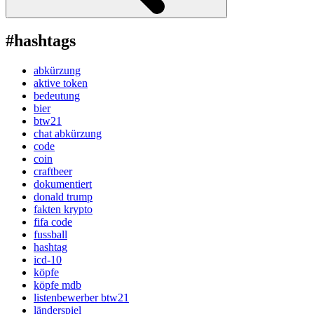
#hashtags
abkürzung
aktive token
bedeutung
bier
btw21
chat abkürzung
code
coin
craftbeer
dokumentiert
donald trump
fakten krypto
fifa code
fussball
hashtag
icd-10
köpfe
köpfe mdb
listenbewerber btw21
länderspiel