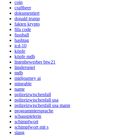
coin
craftbeer
dokumentiert
donald trump
fakten krypto
fifa code
fussball
hashtag
icd-10
köpfe
köpfe mdb
listenbewerber btw21
länderspiel
mdb
midjourney ai
mineable
name
polizeizwischenfall
polizeizwischenfall usa
polizeizwischenfall usa mann
programmiersprache
schauspielerin
schimpfwort
schimpfwort mit s
slang