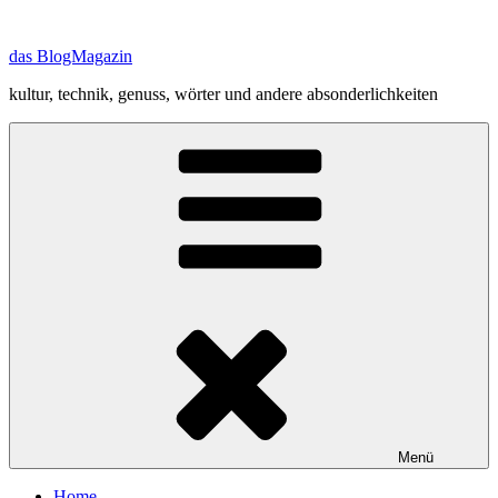
Zum
Inhalt
das BlogMagazin
springen
kultur, technik, genuss, wörter und andere absonderlichkeiten
Menü
Home