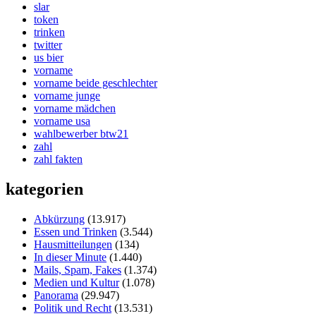
slar
token
trinken
twitter
us bier
vorname
vorname beide geschlechter
vorname junge
vorname mädchen
vorname usa
wahlbewerber btw21
zahl
zahl fakten
kategorien
Abkürzung
(13.917)
Essen und Trinken
(3.544)
Hausmitteilungen
(134)
In dieser Minute
(1.440)
Mails, Spam, Fakes
(1.374)
Medien und Kultur
(1.078)
Panorama
(29.947)
Politik und Recht
(13.531)