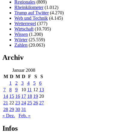
Regionales
(809)
Rheinkilometer
(1.012)
Trump auf Twitter
(4.270)
Web und Technik
(4.145)
Wetterregel
(377)
Wirtschaft
(10.705)
Wissen
(1.200)
Wörter
(25.559)
Zahlen
(20.063)
Archiv
Januar 2008
M
D
M
D
F
S
S
1
2
3
4
5
6
7
8
9
10
11
12
13
14
15
16
17
18
19
20
21
22
23
24
25
26
27
28
29
30
31
« Dez.
Feb. »
Infos