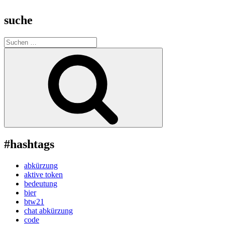
suche
Suche
nach:
Suchen
#hashtags
abkürzung
aktive token
bedeutung
bier
btw21
chat abkürzung
code