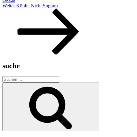
Okada
Nächster
Weiter
Köpfe: Nicht Sugiura
Beitrag
suche
Suche
nach:
Suchen