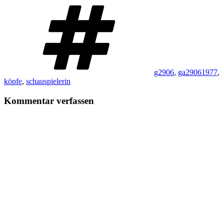
Schlagwörter
g2906
,
ga29061977
,
köpfe
,
schauspielerin
Kommentar verfassen