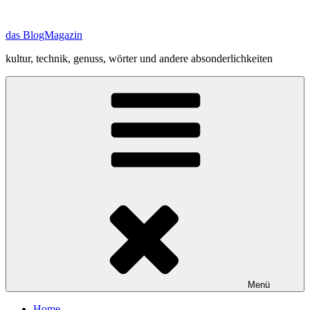
Zum
Inhalt
das BlogMagazin
springen
kultur, technik, genuss, wörter und andere absonderlichkeiten
Menü
Home