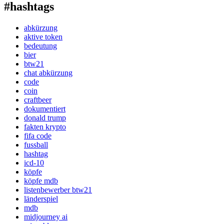
#hashtags
abkürzung
aktive token
bedeutung
bier
btw21
chat abkürzung
code
coin
craftbeer
dokumentiert
donald trump
fakten krypto
fifa code
fussball
hashtag
icd-10
köpfe
köpfe mdb
listenbewerber btw21
länderspiel
mdb
midjourney ai