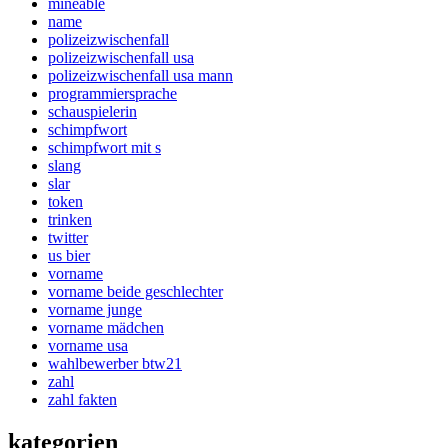
mineable
name
polizeizwischenfall
polizeizwischenfall usa
polizeizwischenfall usa mann
programmiersprache
schauspielerin
schimpfwort
schimpfwort mit s
slang
slar
token
trinken
twitter
us bier
vorname
vorname beide geschlechter
vorname junge
vorname mädchen
vorname usa
wahlbewerber btw21
zahl
zahl fakten
kategorien