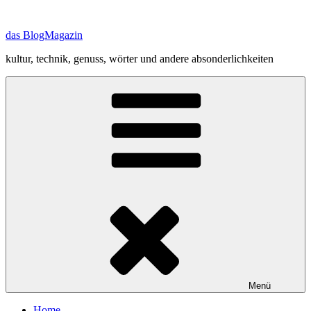
Zum
Inhalt
das BlogMagazin
springen
kultur, technik, genuss, wörter und andere absonderlichkeiten
Menü
Home