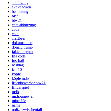
abkürzung
aktive token
bedeutung
bier
btw21
chat abkürzung
code
coin
craftbeer
dokumentiert
donald trump
fakten krypto
fifa code
fussball
hashtag
icd-10
köpfe
köpfe mdb
listenbewerber btw21
länderspiel
mdb
midjourney ai
mineable
name
polizeizwischenfall