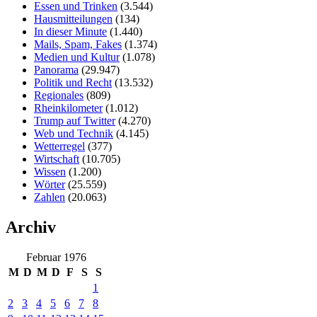
Essen und Trinken
(3.544)
Hausmitteilungen
(134)
In dieser Minute
(1.440)
Mails, Spam, Fakes
(1.374)
Medien und Kultur
(1.078)
Panorama
(29.947)
Politik und Recht
(13.532)
Regionales
(809)
Rheinkilometer
(1.012)
Trump auf Twitter
(4.270)
Web und Technik
(4.145)
Wetterregel
(377)
Wirtschaft
(10.705)
Wissen
(1.200)
Wörter
(25.559)
Zahlen
(20.063)
Archiv
Februar 1976
M
D
M
D
F
S
S
1
2
3
4
5
6
7
8