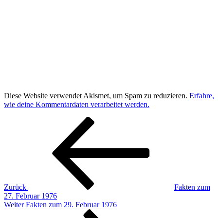
Diese Website verwendet Akismet, um Spam zu reduzieren.
Erfahre,
wie deine Kommentardaten verarbeitet werden.
Beitragsnavigation
Vorheriger
Beitrag
Zurück
Fakten zum
27. Februar 1976
Nächster
Weiter
Fakten zum 29. Februar 1976
Beitrag