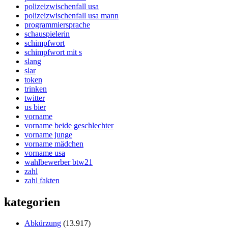
polizeizwischenfall usa
polizeizwischenfall usa mann
programmiersprache
schauspielerin
schimpfwort
schimpfwort mit s
slang
slar
token
trinken
twitter
us bier
vorname
vorname beide geschlechter
vorname junge
vorname mädchen
vorname usa
wahlbewerber btw21
zahl
zahl fakten
kategorien
Abkürzung
(13.917)