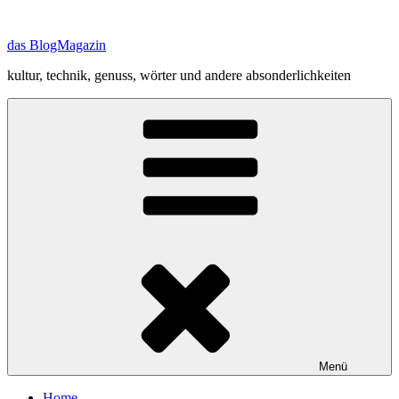
Zum
Inhalt
das BlogMagazin
springen
kultur, technik, genuss, wörter und andere absonderlichkeiten
Menü
Home