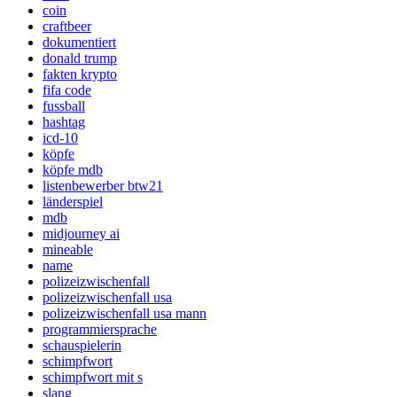
coin
craftbeer
dokumentiert
donald trump
fakten krypto
fifa code
fussball
hashtag
icd-10
köpfe
köpfe mdb
listenbewerber btw21
länderspiel
mdb
midjourney ai
mineable
name
polizeizwischenfall
polizeizwischenfall usa
polizeizwischenfall usa mann
programmiersprache
schauspielerin
schimpfwort
schimpfwort mit s
slang