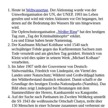
Heute ist
Weltwassertag
. Der Aktionstag wurde von der
Umweltorganisation der UN, der UNEP, 1993 ins Leben
gerufen und wird mit vielen Aktionen vor Ort begangen, bei
denen auf die Bedeutung des Wassers für uns hingewiesen
wird.
Die Opferschutzorganisation „
Weißer Ring
“ hat den heutigen
Tag zum „Tag der Kriminalitätsopfer“ erklärt.
Lea und Elmar haben heute Namenstag.
Der Kaufmann Michael Kohlhase wird 1540 nach
sechsjähriger Fehde gegen das Kurfürstentum Sachsen zum
Tode verurteilt und am gleichen Tag gerädert. Heinrich von
Kleist wird dies später in seinem Werk „Michael Kolhaas“
verarbeiten.
Im Jahre 1907 stellt der Gouverneur von Deutsch-
Südwestafrika, Friedrich von Lindequist, ein Viertel des
Landes unter Naturschutz; Wilderei und Großwildjagd hatten
den Wildtierbestand drastisch reduziert. Damit schafft er die
Grundlage des heutigen Etosha-Nationalparks (Namibia). Das
Bild oben zeigt Lindequist bei Beratungen mit dem
Stammesführer der Herero, Kambazembi wa Kangombe.
Auf der Suche nach Partisanen im Zweiten Weltkrieg umstellt
die SS 1943 die weißrussische Ortschaft Chatyn, treibt über
150 Menschen in einer Scheune zusammen und verbrennt sie