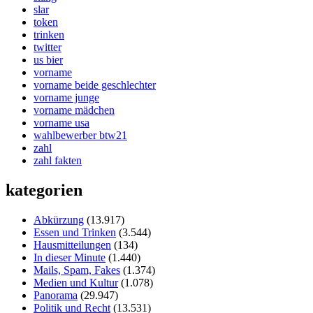
slar
token
trinken
twitter
us bier
vorname
vorname beide geschlechter
vorname junge
vorname mädchen
vorname usa
wahlbewerber btw21
zahl
zahl fakten
kategorien
Abkürzung
(13.917)
Essen und Trinken
(3.544)
Hausmitteilungen
(134)
In dieser Minute
(1.440)
Mails, Spam, Fakes
(1.374)
Medien und Kultur
(1.078)
Panorama
(29.947)
Politik und Recht
(13.531)