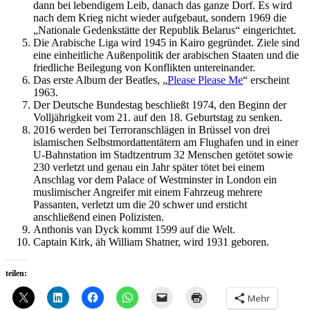
dann bei lebendigem Leib, danach das ganze Dorf. Es wird
nach dem Krieg nicht wieder aufgebaut, sondern 1969 die
„Nationale Gedenkstätte der Republik Belarus“ eingerichtet.
Die Arabische Liga wird 1945 in Kairo gegründet. Ziele sind
eine einheitliche Außenpolitik der arabischen Staaten und die
friedliche Beilegung von Konflikten untereinander.
Das erste Album der Beatles, „
Please Please Me
“ erscheint
1963.
Der Deutsche Bundestag beschließt 1974, den Beginn der
Volljährigkeit vom 21. auf den 18. Geburtstag zu senken.
2016 werden bei Terroranschlägen in Brüssel von drei
islamischen Selbstmordattentätern am Flughafen und in einer
U-Bahnstation im Stadtzentrum 32 Menschen getötet sowie
230 verletzt und genau ein Jahr später tötet bei einem
Anschlag vor dem Palace of Westminster in London ein
muslimischer Angreifer mit einem Fahrzeug mehrere
Passanten, verletzt um die 20 schwer und ersticht
anschließend einen Polizisten.
Anthonis van Dyck kommt 1599 auf die Welt.
Captain Kirk, äh William Shatner, wird 1931 geboren.
teilen:
Mehr