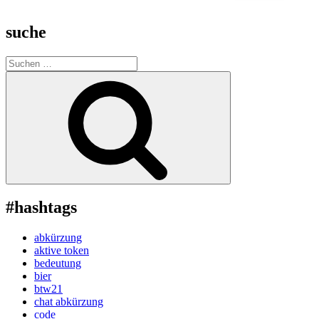
suche
Suche
nach:
Suchen
#hashtags
abkürzung
aktive token
bedeutung
bier
btw21
chat abkürzung
code