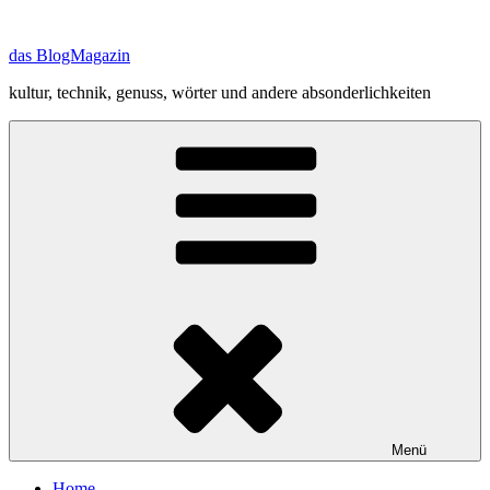
Zum
Inhalt
das BlogMagazin
springen
kultur, technik, genuss, wörter und andere absonderlichkeiten
Menü
Home