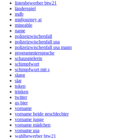
listenbewerber btw21
länderspiel
mdb
midjourney ai
mineable
name
polizeizwischenfall
polizeizwischenfall usa
polizeizwischenfall usa mann
programmiersprache
schauspielerin
schimpfwort
schimpfwort mit s
slang
slar
token
trinken
twitter
us bier
vorname
vorname beide geschlechter
vorname junge
vorname mädchen
vorname usa
wahlbewerber btw21