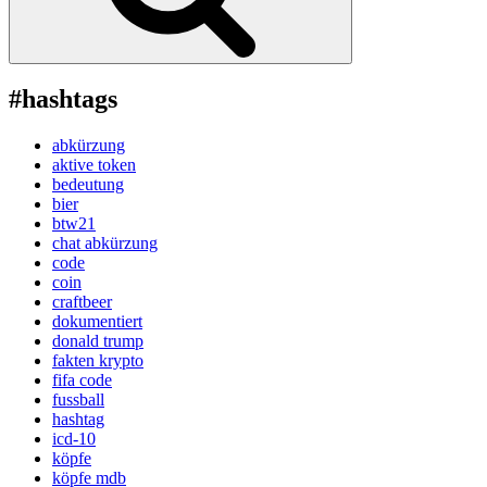
#hashtags
abkürzung
aktive token
bedeutung
bier
btw21
chat abkürzung
code
coin
craftbeer
dokumentiert
donald trump
fakten krypto
fifa code
fussball
hashtag
icd-10
köpfe
köpfe mdb