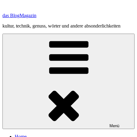
Zum
Inhalt
das BlogMagazin
springen
kultur, technik, genuss, wörter und andere absonderlichkeiten
Menü
Home