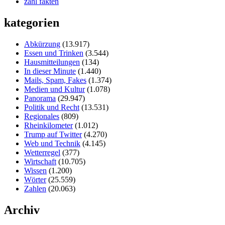
zahl fakten
kategorien
Abkürzung
(13.917)
Essen und Trinken
(3.544)
Hausmitteilungen
(134)
In dieser Minute
(1.440)
Mails, Spam, Fakes
(1.374)
Medien und Kultur
(1.078)
Panorama
(29.947)
Politik und Recht
(13.531)
Regionales
(809)
Rheinkilometer
(1.012)
Trump auf Twitter
(4.270)
Web und Technik
(4.145)
Wetterregel
(377)
Wirtschaft
(10.705)
Wissen
(1.200)
Wörter
(25.559)
Zahlen
(20.063)
Archiv