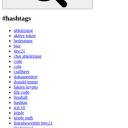
#hashtags
abkürzung
aktive token
bedeutung
bier
btw21
chat abkürzung
code
coin
craftbeer
dokumentiert
donald trump
fakten krypto
fifa code
fussball
hashtag
icd-10
köpfe
köpfe mdb
listenbewerber btw21