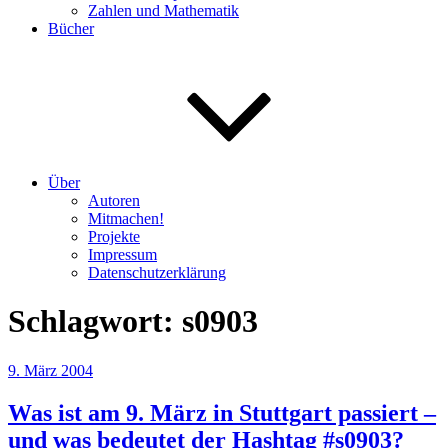
Zahlen und Mathematik
Bücher
Über
Autoren
Mitmachen!
Projekte
Impressum
Datenschutzerklärung
Schlagwort:
s0903
Veröffentlicht
9. März 2004
am
Was ist am 9. März in Stuttgart passiert –
und was bedeutet der Hashtag #s0903?