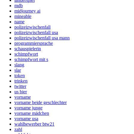
länderspiel
mdb
midjourney ai
mineable
name
polizeizwischenfall
polizeizwischenfall usa
polizeizwischenfall usa mann
programmiersprache
schauspielerin
schimpfwort
schimpfwort mit s
slang
slar
token
trinken
twitter
us bier
vorname
vorname beide geschlechter
vorname junge
vorname mädchen
vorname usa
wahlbewerber btw21
zahl