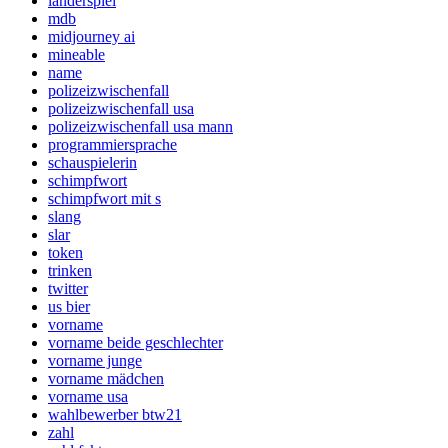
länderspiel
mdb
midjourney ai
mineable
name
polizeizwischenfall
polizeizwischenfall usa
polizeizwischenfall usa mann
programmiersprache
schauspielerin
schimpfwort
schimpfwort mit s
slang
slar
token
trinken
twitter
us bier
vorname
vorname beide geschlechter
vorname junge
vorname mädchen
vorname usa
wahlbewerber btw21
zahl