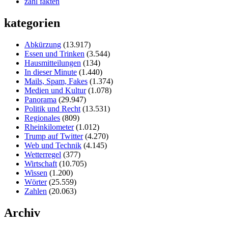
zahl fakten
kategorien
Abkürzung
(13.917)
Essen und Trinken
(3.544)
Hausmitteilungen
(134)
In dieser Minute
(1.440)
Mails, Spam, Fakes
(1.374)
Medien und Kultur
(1.078)
Panorama
(29.947)
Politik und Recht
(13.531)
Regionales
(809)
Rheinkilometer
(1.012)
Trump auf Twitter
(4.270)
Web und Technik
(4.145)
Wetterregel
(377)
Wirtschaft
(10.705)
Wissen
(1.200)
Wörter
(25.559)
Zahlen
(20.063)
Archiv