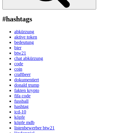
#hashtags
abkürzung
aktive token
bedeutung
bier
btw21
chat abkürzung
code
coin
craftbeer
dokumentiert
donald trump
fakten krypto
fifa code
fussball
hashtag
icd-10
köpfe
köpfe mdb
listenbewerber btw21