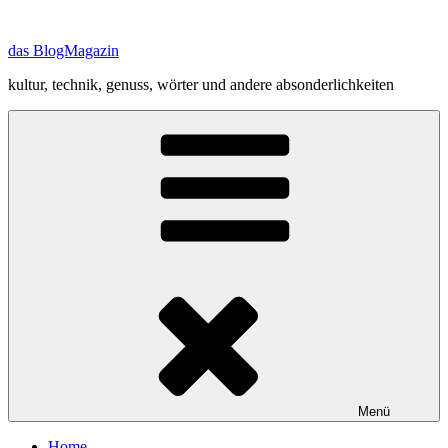
Zum
Inhalt
das BlogMagazin
springen
kultur, technik, genuss, wörter und andere absonderlichkeiten
Menü
Home