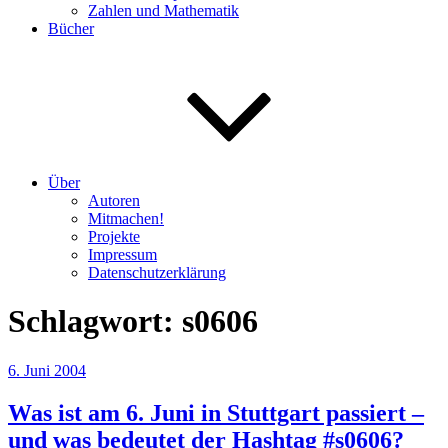
Zahlen und Mathematik
Bücher
Über
Autoren
Mitmachen!
Projekte
Impressum
Datenschutzerklärung
Schlagwort:
s0606
Veröffentlicht
6. Juni 2004
am
Was ist am 6. Juni in Stuttgart passiert –
und was bedeutet der Hashtag #s0606?