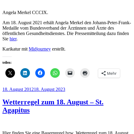
Angela Merkel CCCIX.
Am 18. August 2021 erhält Angela Merkel den Johann-Peter-Frank-
Medaille vom Bundesverband der Ärztinnen und Ärzte des
öffentlichen Gesundheitsdienstes. Die Pressemitteilung dazu finden
Sie
hier
.
Karikatur mit
Midjourney
erstellt.
teilen:
Mehr
Veröffentlicht
18. August 2012
18. August 2023
am
Wetterregel zum 18. August – St.
Agapitus
Hier finden Sie eine Bauernregel bzw. Wetterregel zum 18. August,