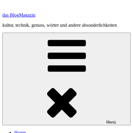
Zum
Inhalt
das BlogMagazin
springen
kultur, technik, genuss, wörter und andere absonderlichkeiten
Menü
Home