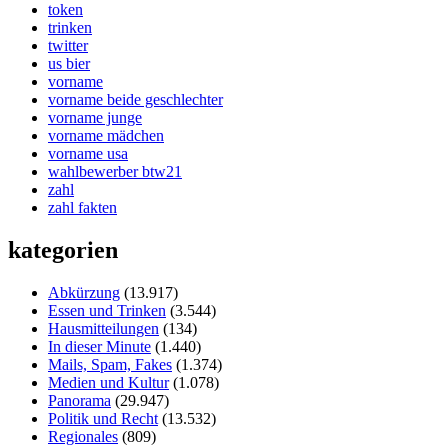
token
trinken
twitter
us bier
vorname
vorname beide geschlechter
vorname junge
vorname mädchen
vorname usa
wahlbewerber btw21
zahl
zahl fakten
kategorien
Abkürzung
(13.917)
Essen und Trinken
(3.544)
Hausmitteilungen
(134)
In dieser Minute
(1.440)
Mails, Spam, Fakes
(1.374)
Medien und Kultur
(1.078)
Panorama
(29.947)
Politik und Recht
(13.532)
Regionales
(809)