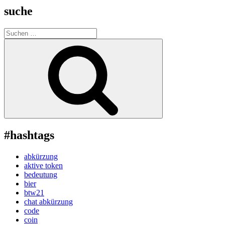
suche
Suche
nach:
Suchen
#hashtags
abkürzung
aktive token
bedeutung
bier
btw21
chat abkürzung
code
coin