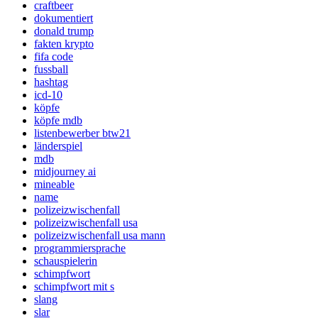
craftbeer
dokumentiert
donald trump
fakten krypto
fifa code
fussball
hashtag
icd-10
köpfe
köpfe mdb
listenbewerber btw21
länderspiel
mdb
midjourney ai
mineable
name
polizeizwischenfall
polizeizwischenfall usa
polizeizwischenfall usa mann
programmiersprache
schauspielerin
schimpfwort
schimpfwort mit s
slang
slar