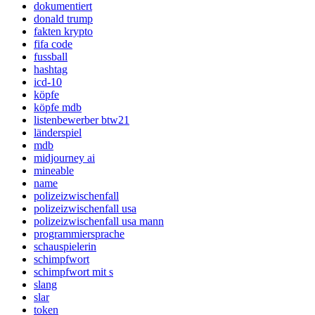
dokumentiert
donald trump
fakten krypto
fifa code
fussball
hashtag
icd-10
köpfe
köpfe mdb
listenbewerber btw21
länderspiel
mdb
midjourney ai
mineable
name
polizeizwischenfall
polizeizwischenfall usa
polizeizwischenfall usa mann
programmiersprache
schauspielerin
schimpfwort
schimpfwort mit s
slang
slar
token