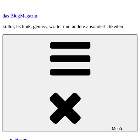
Zum
Inhalt
das BlogMagazin
springen
kultur, technik, genuss, wörter und andere absonderlichkeiten
Menü
Home