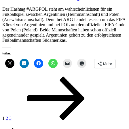
Der Hashtag #ARGPOL steht am wahrscheinlichsten für ein
Fußballspiel zwischen Argentinien (Heimmannschaft) und Polen
(Auswärtsmannschaft). Denn bei ARG handelt es sich um das FIFA
Kürzel von Argentinien und bei POL um den offiziellen FIFA Code
von Polen (Poland). Beide Mannschaften haben schon offiziell
gegeneinander gespielt. Argentinien gehört zu den erfolgreichsten
Fußballmannschaften Südamerikas.
teilen:
Mehr
Seitennummerierung
Seite
Seite
Seite
Nächste
Seite
der
Beiträge
1
2
3