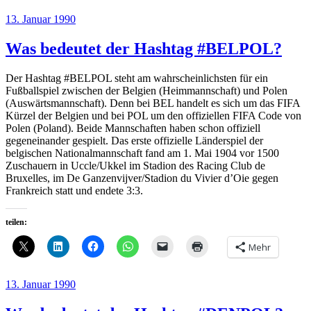
Veröffentlicht
13. Januar 1990
am
Was bedeutet der Hashtag #BELPOL?
Der Hashtag #BELPOL steht am wahrscheinlichsten für ein
Fußballspiel zwischen der Belgien (Heimmannschaft) und Polen
(Auswärtsmannschaft). Denn bei BEL handelt es sich um das FIFA
Kürzel der Belgien und bei POL um den offiziellen FIFA Code von
Polen (Poland). Beide Mannschaften haben schon offiziell
gegeneinander gespielt. Das erste offizielle Länderspiel der
belgischen Nationalmannschaft fand am 1. Mai 1904 vor 1500
Zuschauern in Uccle/Ukkel im Stadion des Racing Club de
Bruxelles, im De Ganzenvijver/Stadion du Vivier d’Oie gegen
Frankreich statt und endete 3:3.
teilen:
Mehr
Veröffentlicht
13. Januar 1990
am