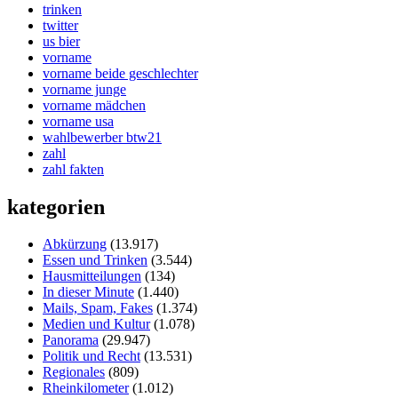
trinken
twitter
us bier
vorname
vorname beide geschlechter
vorname junge
vorname mädchen
vorname usa
wahlbewerber btw21
zahl
zahl fakten
kategorien
Abkürzung
(13.917)
Essen und Trinken
(3.544)
Hausmitteilungen
(134)
In dieser Minute
(1.440)
Mails, Spam, Fakes
(1.374)
Medien und Kultur
(1.078)
Panorama
(29.947)
Politik und Recht
(13.531)
Regionales
(809)
Rheinkilometer
(1.012)