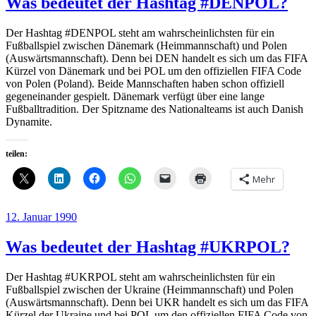
Was bedeutet der Hashtag #DENPOL?
Der Hashtag #DENPOL steht am wahrscheinlichsten für ein
Fußballspiel zwischen Dänemark (Heimmannschaft) und Polen
(Auswärtsmannschaft). Denn bei DEN handelt es sich um das FIFA
Kürzel von Dänemark und bei POL um den offiziellen FIFA Code
von Polen (Poland). Beide Mannschaften haben schon offiziell
gegeneinander gespielt. Dänemark verfügt über eine lange
Fußballtradition. Der Spitzname des Nationalteams ist auch Danish
Dynamite.
teilen:
Mehr
Veröffentlicht
12. Januar 1990
am
Was bedeutet der Hashtag #UKRPOL?
Der Hashtag #UKRPOL steht am wahrscheinlichsten für ein
Fußballspiel zwischen der Ukraine (Heimmannschaft) und Polen
(Auswärtsmannschaft). Denn bei UKR handelt es sich um das FIFA
Kürzel der Ukraine und bei POL um den offiziellen FIFA Code von