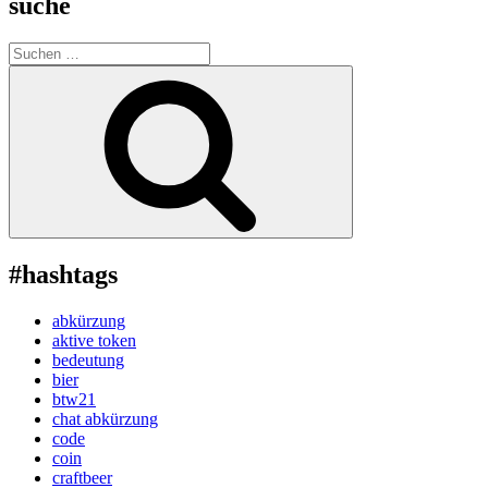
suche
Suche
nach:
Suchen
#hashtags
abkürzung
aktive token
bedeutung
bier
btw21
chat abkürzung
code
coin
craftbeer