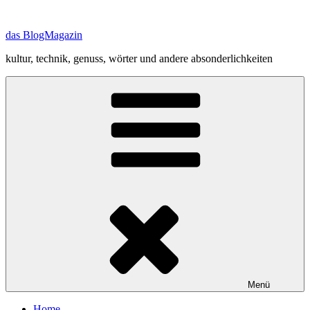
Zum
Inhalt
das BlogMagazin
springen
kultur, technik, genuss, wörter und andere absonderlichkeiten
Menü
Home