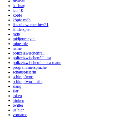
fussball
hashtag
icd-10
köpfe
köpfe mdb
listenbewerber btw21
länderspiel
mdb
midjourney ai
mineable
name
polizeizwischenfall
polizeizwischenfall usa
polizeizwischenfall usa mann
programmiersprache
schauspielerin
schimpfwort
schimpfwort mit s
slang
slar
token
trinken
twitter
us bier
vorname