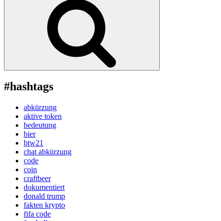
#hashtags
abkürzung
aktive token
bedeutung
bier
btw21
chat abkürzung
code
coin
craftbeer
dokumentiert
donald trump
fakten krypto
fifa code