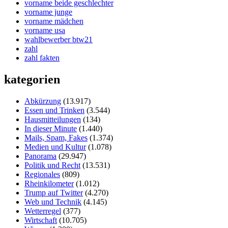
vorname beide geschlechter
vorname junge
vorname mädchen
vorname usa
wahlbewerber btw21
zahl
zahl fakten
kategorien
Abkürzung
(13.917)
Essen und Trinken
(3.544)
Hausmitteilungen
(134)
In dieser Minute
(1.440)
Mails, Spam, Fakes
(1.374)
Medien und Kultur
(1.078)
Panorama
(29.947)
Politik und Recht
(13.531)
Regionales
(809)
Rheinkilometer
(1.012)
Trump auf Twitter
(4.270)
Web und Technik
(4.145)
Wetterregel
(377)
Wirtschaft
(10.705)