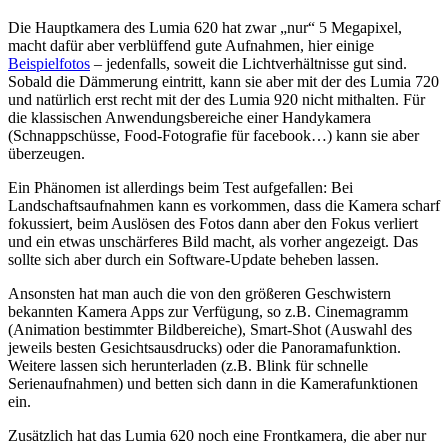
Die Hauptkamera des Lumia 620 hat zwar „nur“ 5 Megapixel,
macht dafür aber verblüffend gute Aufnahmen, hier einige
Beispielfotos
– jedenfalls, soweit die Lichtverhältnisse gut sind.
Sobald die Dämmerung eintritt, kann sie aber mit der des Lumia 720
und natürlich erst recht mit der des Lumia 920 nicht mithalten. Für
die klassischen Anwendungsbereiche einer Handykamera
(Schnappschüsse, Food-Fotografie für facebook…) kann sie aber
überzeugen.
Ein Phänomen ist allerdings beim Test aufgefallen: Bei
Landschaftsaufnahmen kann es vorkommen, dass die Kamera scharf
fokussiert, beim Auslösen des Fotos dann aber den Fokus verliert
und ein etwas unschärferes Bild macht, als vorher angezeigt. Das
sollte sich aber durch ein Software-Update beheben lassen.
Ansonsten hat man auch die von den größeren Geschwistern
bekannten Kamera Apps zur Verfügung, so z.B. Cinemagramm
(Animation bestimmter Bildbereiche), Smart-Shot (Auswahl des
jeweils besten Gesichtsausdrucks) oder die Panoramafunktion.
Weitere lassen sich herunterladen (z.B. Blink für schnelle
Serienaufnahmen) und betten sich dann in die Kamerafunktionen
ein.
Zusätzlich hat das Lumia 620 noch eine Frontkamera, die aber nur