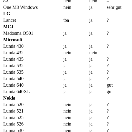
8X
nein
nein
–
One M8 Windows
nein
ja
sehr gut
LG
Lancet
tba
ja
?
MCJ
Madosma Q501
ja
ja
?
Microsoft
Lumia 430
ja
ja
?
Lumia 432
nein
nein
–
Lumia 435
ja
ja
?
Lumia 532
ja
ja
?
Lumia 535
ja
ja
?
Lumia 540
ja
ja
?
Lumia 640
ja
ja
gut
Lumia 640XL
ja
ja
gut
Nokia
Lumia 520
nein
ja
?
Lumia 521
nein
ja
?
Lumia 525
nein
ja
?
Lumia 526
nein
ja
?
Lumia 530
nein
ja
?