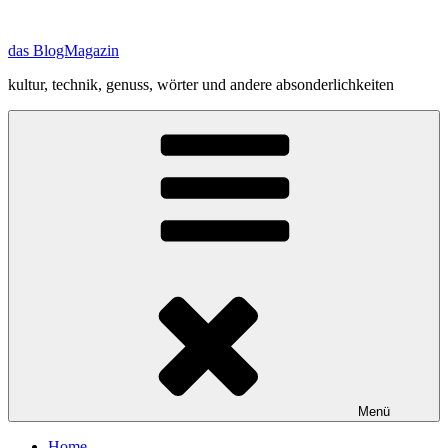
Zum
Inhalt
das BlogMagazin
springen
kultur, technik, genuss, wörter und andere absonderlichkeiten
Menü
Home