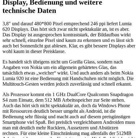
Display, Bedienung und weitere
technische Daten
3,8″ und darauf 480*800 Pixel entsprechend 246 ppi liefert Lumia
620 Displays. Das hört sich zwar nicht spektakulär an, ist es aber.
Das Display ist ausgesprochen kontraststark, der Bildaufbau wirkt
sehr schnell, einzelne Pixel sind kaum zu erkennen und es lässt sich
auch bei Sonnenlicht gut ablesen. Klar, es gibt bessere Displays aber
wohl kaum in dieser Preisklasse.
Es handelt sich übrigens nicht um Gorilla Glass, sondern nach
Angaben von Nokia um ein allgemein gehärtetes Glas, das
tatsächlich etwas „weicher“ wirkt. Und auch anders als beim Nokia
Lumia 920 ist eine Bedienung mit Handschuhen nicht möglich. Die
Multitouch-Gesten werden jedoch zuverlässig und schnell erkannt.
Als Prozessor kommt ein 1 GHz DualCore Qualcomm Snapdragon
S4 zum Einsatz, dem 512 MB Arbeitsspeicher zur Seite stehen.
Auch das hört sich nicht spektakulär an, doch da Windows Phone
mit Ressourcen deutlich besser umgeht als Android, ist die
Bedienung sehr flüssig und macht auch auf diesem preisgünstigen
Smartphone viel Spaß. Bei preislich vergleichbaren Androiden muss
man mit deutlich mehr Rucklern, Aussetzern und Abstürzen
rechnen. Für eine kleine Einschränkung mag allenfalls der 512MB