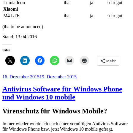
Lumia Icon
tba
ja
sehr gut
Xiaomi
M4 LTE
tba
ja
sehr gut
(tba to be announced)
Stand. 13.04.2016
teilen:
Mehr
Veröffentlicht
16. Dezember 2015
19. Dezember 2015
am
Antivirus Software für Windows Phone
und Windows 10 mobile
Virenschutz für Windows Mobile?
Immer wieder werde ich nach einer vernüftigen Antivirus Software
für Windows Phone bzw. jetzt Windows 10 mobile gefragt.