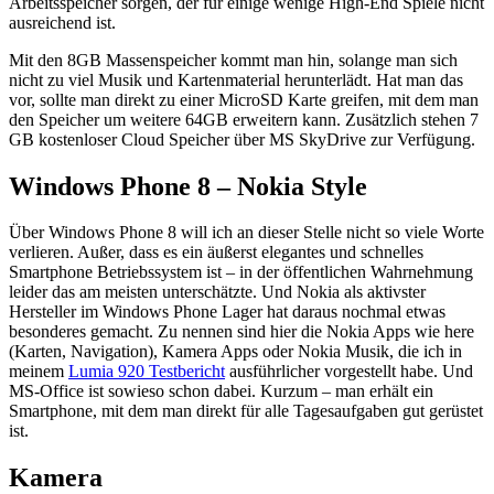
Arbeitsspeicher sorgen, der für einige wenige High-End Spiele nicht
ausreichend ist.
Mit den 8GB Massenspeicher kommt man hin, solange man sich
nicht zu viel Musik und Kartenmaterial herunterlädt. Hat man das
vor, sollte man direkt zu einer MicroSD Karte greifen, mit dem man
den Speicher um weitere 64GB erweitern kann. Zusätzlich stehen 7
GB kostenloser Cloud Speicher über MS SkyDrive zur Verfügung.
Windows Phone 8 – Nokia Style
Über Windows Phone 8 will ich an dieser Stelle nicht so viele Worte
verlieren. Außer, dass es ein äußerst elegantes und schnelles
Smartphone Betriebssystem ist – in der öffentlichen Wahrnehmung
leider das am meisten unterschätzte. Und Nokia als aktivster
Hersteller im Windows Phone Lager hat daraus nochmal etwas
besonderes gemacht. Zu nennen sind hier die Nokia Apps wie here
(Karten, Navigation), Kamera Apps oder Nokia Musik, die ich in
meinem
Lumia 920 Testbericht
ausführlicher vorgestellt habe. Und
MS-Office ist sowieso schon dabei. Kurzum – man erhält ein
Smartphone, mit dem man direkt für alle Tagesaufgaben gut gerüstet
ist.
Kamera