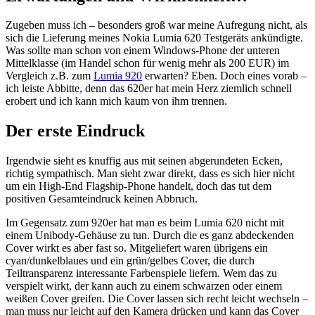
Zugeben muss ich – besonders groß war meine Aufregung nicht, als
sich die Lieferung meines Nokia Lumia 620 Testgeräts ankündigte.
Was sollte man schon von einem Windows-Phone der unteren
Mittelklasse (im Handel schon für wenig mehr als 200 EUR) im
Vergleich z.B. zum
Lumia 920
erwarten? Eben. Doch eines vorab –
ich leiste Abbitte, denn das 620er hat mein Herz ziemlich schnell
erobert und ich kann mich kaum von ihm trennen.
Der erste Eindruck
Irgendwie sieht es knuffig aus mit seinen abgerundeten Ecken,
richtig sympathisch. Man sieht zwar direkt, dass es sich hier nicht
um ein High-End Flagship-Phone handelt, doch das tut dem
positiven Gesamteindruck keinen Abbruch.
Im Gegensatz zum 920er hat man es beim Lumia 620 nicht mit
einem Unibody-Gehäuse zu tun. Durch die es ganz abdeckenden
Cover wirkt es aber fast so. Mitgeliefert waren übrigens ein
cyan/dunkelblaues und ein grün/gelbes Cover, die durch
Teiltransparenz interessante Farbenspiele liefern. Wem das zu
verspielt wirkt, der kann auch zu einem schwarzen oder einem
weißen Cover greifen. Die Cover lassen sich recht leicht wechseln –
man muss nur leicht auf den Kamera drücken und kann das Cover