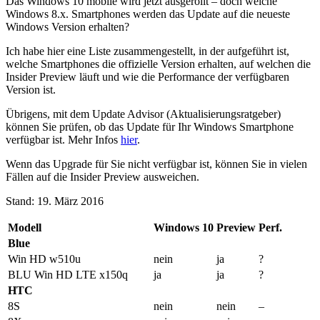
Das Windows 10 mobile wird jetzt ausgerollt – doch welche
Windows 8.x. Smartphones werden das Update auf die neueste
Windows Version erhalten?
Ich habe hier eine Liste zusammengestellt, in der aufgeführt ist,
welche Smartphones die offizielle Version erhalten, auf welchen die
Insider Preview läuft und wie die Performance der verfügbaren
Version ist.
Übrigens, mit dem Update Advisor (Aktualisierungsratgeber)
können Sie prüfen, ob das Update für Ihr Windows Smartphone
verfügbar ist. Mehr Infos
hier
.
Wenn das Upgrade für Sie nicht verfügbar ist, können Sie in vielen
Fällen auf die Insider Preview ausweichen.
Stand: 19. März 2016
Modell
Windows 10
Preview
Perf.
Blue
Win HD w510u
nein
ja
?
BLU Win HD LTE x150q
ja
ja
?
HTC
8S
nein
nein
–