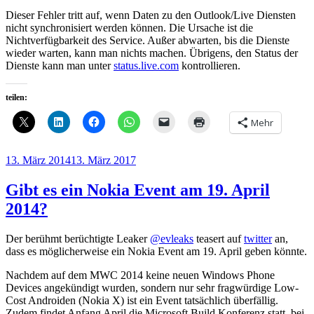
Dieser Fehler tritt auf, wenn Daten zu den Outlook/Live Diensten
nicht synchronisiert werden können. Die Ursache ist die
Nichtverfügbarkeit des Service. Außer abwarten, bis die Dienste
wieder warten, kann man nichts machen. Übrigens, den Status der
Dienste kann man unter
status.live.com
kontrollieren.
teilen:
Mehr
Veröffentlicht
13. März 2014
13. März 2017
am
Gibt es ein Nokia Event am 19. April
2014?
Der berühmt berüchtigte Leaker
@evleaks
teasert auf
twitter
an,
dass es möglicherweise ein Nokia Event am 19. April geben könnte.
Nachdem auf dem MWC 2014 keine neuen Windows Phone
Devices angekündigt wurden, sondern nur sehr fragwürdige Low-
Cost Androiden (Nokia X) ist ein Event tatsächlich überfällig.
Zudem findet Anfang April die Microsoft Build Konferenz statt, bei