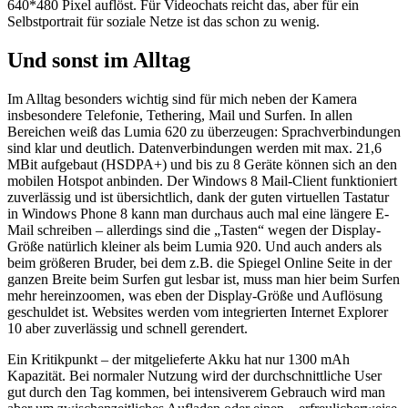
640*480 Pixel auflöst. Für Videochats reicht das, aber für ein
Selbstportrait für soziale Netze ist das schon zu wenig.
Und sonst im Alltag
Im Alltag besonders wichtig sind für mich neben der Kamera
insbesondere Telefonie, Tethering, Mail und Surfen. In allen
Bereichen weiß das Lumia 620 zu überzeugen: Sprachverbindungen
sind klar und deutlich. Datenverbindungen werden mit max. 21,6
MBit aufgebaut (HSDPA+) und bis zu 8 Geräte können sich an den
mobilen Hotspot anbinden. Der Windows 8 Mail-Client funktioniert
zuverlässig und ist übersichtlich, dank der guten virtuellen Tastatur
in Windows Phone 8 kann man durchaus auch mal eine längere E-
Mail schreiben – allerdings sind die „Tasten“ wegen der Display-
Größe natürlich kleiner als beim Lumia 920. Und auch anders als
beim größeren Bruder, bei dem z.B. die Spiegel Online Seite in der
ganzen Breite beim Surfen gut lesbar ist, muss man hier beim Surfen
mehr hereinzoomen, was eben der Display-Größe und Auflösung
geschuldet ist. Websites werden vom integrierten Internet Explorer
10 aber zuverlässig und schnell gerendert.
Ein Kritikpunkt – der mitgelieferte Akku hat nur 1300 mAh
Kapazität. Bei normaler Nutzung wird der durchschnittliche User
gut durch den Tag kommen, bei intensiverem Gebrauch wird man