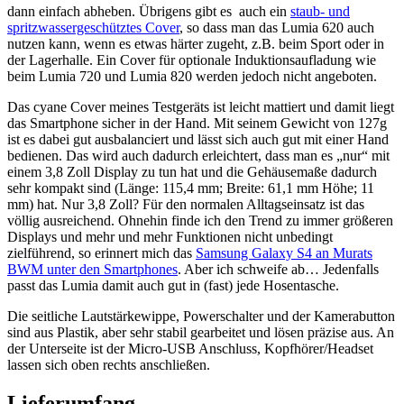
dann einfach abheben. Übrigens gibt es auch ein
staub- und
spritzwassergeschütztes Cover
, so dass man das Lumia 620 auch
nutzen kann, wenn es etwas härter zugeht, z.B. beim Sport oder in
der Lagerhalle. Ein Cover für optionale Induktionsaufladung wie
beim Lumia 720 und Lumia 820 werden jedoch nicht angeboten.
Das cyane Cover meines Testgeräts ist leicht mattiert und damit liegt
das Smartphone sicher in der Hand. Mit seinem Gewicht von 127g
ist es dabei gut ausbalanciert und lässt sich auch gut mit einer Hand
bedienen. Das wird auch dadurch erleichtert, dass man es „nur“ mit
einem 3,8 Zoll Display zu tun hat und die Gehäusemaße dadurch
sehr kompakt sind (Länge: 115,4 mm; Breite: 61,1 mm Höhe; 11
mm) hat. Nur 3,8 Zoll? Für den normalen Alltagseinsatz ist das
völlig ausreichend. Ohnehin finde ich den Trend zu immer größeren
Displays und mehr und mehr Funktionen nicht unbedingt
zielführend, so erinnert mich das
Samsung Galaxy S4 an Murats
BWM unter den Smartphones
. Aber ich schweife ab… Jedenfalls
passt das Lumia damit auch gut in (fast) jede Hosentasche.
Die seitliche Lautstärkewippe, Powerschalter und der Kamerabutton
sind aus Plastik, aber sehr stabil gearbeitet und lösen präzise aus. An
der Unterseite ist der Micro-USB Anschluss, Kopfhörer/Headset
lassen sich oben rechts anschließen.
Lieferumfang