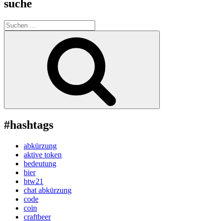
suche
Suche
nach:
Suchen
#hashtags
abkürzung
aktive token
bedeutung
bier
btw21
chat abkürzung
code
coin
craftbeer