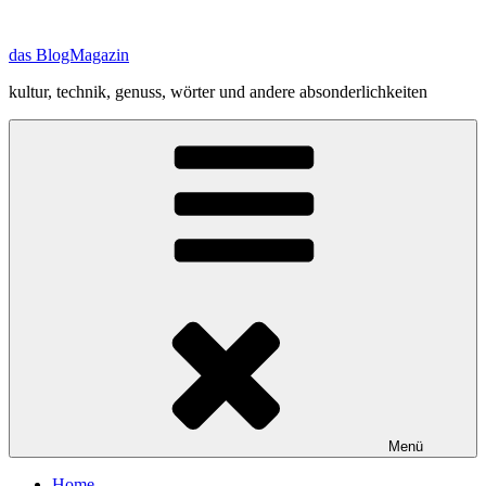
Zum
Inhalt
das BlogMagazin
springen
kultur, technik, genuss, wörter und andere absonderlichkeiten
Menü
Home