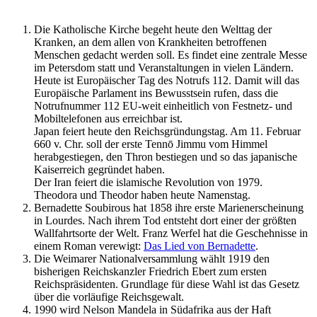
Die Katholische Kirche begeht heute den Welttag der
Kranken, an dem allen von Krankheiten betroffenen
Menschen gedacht werden soll. Es findet eine zentrale Messe
im Petersdom statt und Veranstaltungen in vielen Ländern.
Heute ist Europäischer Tag des Notrufs 112. Damit will das
Europäische Parlament ins Bewusstsein rufen, dass die
Notrufnummer 112 EU-weit einheitlich von Festnetz- und
Mobiltelefonen aus erreichbar ist.
Japan feiert heute den Reichsgründungstag. Am 11. Februar
660 v. Chr. soll der erste Tennō Jimmu vom Himmel
herabgestiegen, den Thron bestiegen und so das japanische
Kaiserreich gegründet haben.
Der Iran feiert die islamische Revolution von 1979.
Theodora und Theodor haben heute Namenstag.
Bernadette Soubirous hat 1858 ihre erste Marienerscheinung
in Lourdes. Nach ihrem Tod entsteht dort einer der größten
Wallfahrtsorte der Welt. Franz Werfel hat die Geschehnisse in
einem Roman verewigt:
Das Lied von Bernadette
.
Die Weimarer Nationalversammlung wählt 1919 den
bisherigen Reichskanzler Friedrich Ebert zum ersten
Reichspräsidenten. Grundlage für diese Wahl ist das Gesetz
über die vorläufige Reichsgewalt.
1990 wird Nelson Mandela in Südafrika aus der Haft