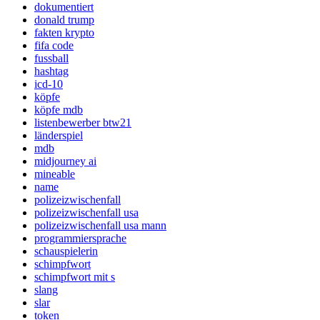
dokumentiert
donald trump
fakten krypto
fifa code
fussball
hashtag
icd-10
köpfe
köpfe mdb
listenbewerber btw21
länderspiel
mdb
midjourney ai
mineable
name
polizeizwischenfall
polizeizwischenfall usa
polizeizwischenfall usa mann
programmiersprache
schauspielerin
schimpfwort
schimpfwort mit s
slang
slar
token