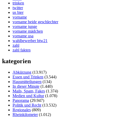
trinken
twitter
us bier
vorname
vorname beide geschlechter
vorname junge
vorname mädchen
vorname usa
wahlbewerber btw21
zahl
zahl fakten
kategorien
Abkürzung
(13.917)
Essen und Trinken
(3.544)
Hausmitteilungen
(134)
In dieser Minute
(1.440)
Mails, Spam, Fakes
(1.374)
Medien und Kultur
(1.078)
Panorama
(29.947)
Politik und Recht
(13.532)
Regionales
(809)
Rheinkilometer
(1.012)