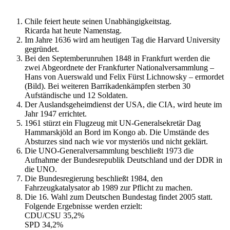
Chile feiert heute seinen Unabhängigkeitstag.
Ricarda hat heute Namenstag.
Im Jahre 1636 wird am heutigen Tag die Harvard University
gegründet.
Bei den Septemberunruhen 1848 in Frankfurt werden die
zwei Abgeordnete der Frankfurter Nationalversammlung –
Hans von Auerswald und Felix Fürst Lichnowsky – ermordet
(Bild). Bei weiteren Barrikadenkämpfen sterben 30
Aufständische und 12 Soldaten.
Der Auslandsgeheimdienst der USA, die CIA, wird heute im
Jahr 1947 errichtet.
1961 stürzt ein Flugzeug mit UN-Generalsekretär Dag
Hammarskjöld an Bord im Kongo ab. Die Umstände des
Absturzes sind nach wie vor mysteriös und nicht geklärt.
Die UNO-Generalversammlung beschließt 1973 die
Aufnahme der Bundesrepublik Deutschland und der DDR in
die UNO.
Die Bundesregierung beschließt 1984, den
Fahrzeugkatalysator ab 1989 zur Pflicht zu machen.
Die 16. Wahl zum Deutschen Bundestag findet 2005 statt.
Folgende Ergebnisse werden erzielt:
CDU/CSU 35,2%
SPD 34,2%