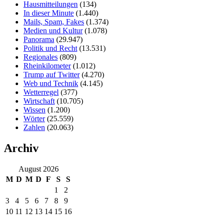
Hausmitteilungen
(134)
In dieser Minute
(1.440)
Mails, Spam, Fakes
(1.374)
Medien und Kultur
(1.078)
Panorama
(29.947)
Politik und Recht
(13.531)
Regionales
(809)
Rheinkilometer
(1.012)
Trump auf Twitter
(4.270)
Web und Technik
(4.145)
Wetterregel
(377)
Wirtschaft
(10.705)
Wissen
(1.200)
Wörter
(25.559)
Zahlen
(20.063)
Archiv
August 2026
M
D
M
D
F
S
S
1
2
3
4
5
6
7
8
9
10
11
12
13
14
15
16