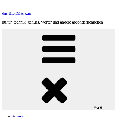
Zum
Inhalt
das BlogMagazin
springen
kultur, technik, genuss, wörter und andere absonderlichkeiten
Menü
Home