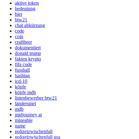
aktive token
bedeutung
bier
btw21
chat abkürzung
code
coin
craftbeer
dokumentiert
donald trump
fakten krypto
fifa code
fussball
hashtag
icd-10
köpfe
köpfe mdb
listenbewerber btw21
länderspiel
mdb
midjourney ai
mineable
name
polizeizwischenfall
polizeizwischenfall usa