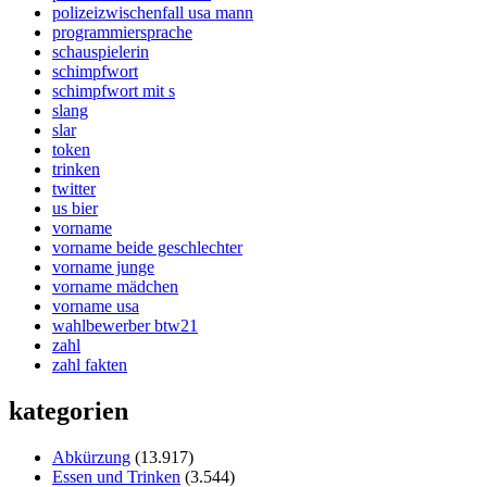
polizeizwischenfall usa mann
programmiersprache
schauspielerin
schimpfwort
schimpfwort mit s
slang
slar
token
trinken
twitter
us bier
vorname
vorname beide geschlechter
vorname junge
vorname mädchen
vorname usa
wahlbewerber btw21
zahl
zahl fakten
kategorien
Abkürzung
(13.917)
Essen und Trinken
(3.544)