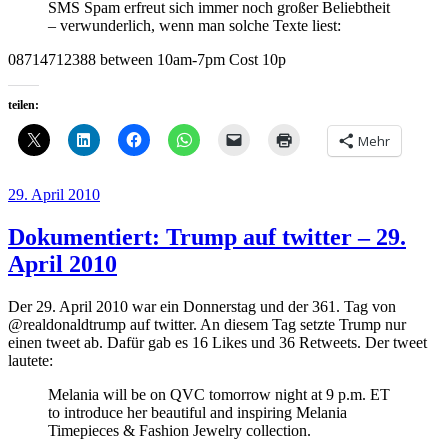
SMS Spam erfreut sich immer noch großer Beliebtheit
– verwunderlich, wenn man solche Texte liest:
08714712388 between 10am-7pm Cost 10p
teilen:
Mehr
Veröffentlicht
29. April 2010
am
Dokumentiert: Trump auf twitter – 29.
April 2010
Der 29. April 2010 war ein Donnerstag und der 361. Tag von
@realdonaldtrump auf twitter. An diesem Tag setzte Trump nur
einen tweet ab. Dafür gab es 16 Likes und 36 Retweets. Der tweet
lautete:
Melania will be on QVC tomorrow night at 9 p.m. ET
to introduce her beautiful and inspiring Melania
Timepieces & Fashion Jewelry collection.