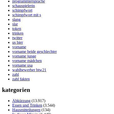
programmiersprache
schauspielerin
schimpfwort
schimpfwort mit s
slang
slar
token
trinken
twitter
us bier
vorname
vorname beide geschlechter
vorname junge
vorname mädchen
vorname usa
wahlbewerber btw21
zahl
zahl fakten
kategorien
Abkürzung
(13.917)
Essen und Trinken
(3.544)
Hausmitteilungen
(134)