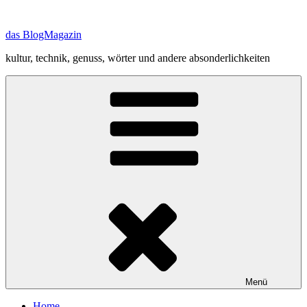
Zum
Inhalt
das BlogMagazin
springen
kultur, technik, genuss, wörter und andere absonderlichkeiten
Menü
Home