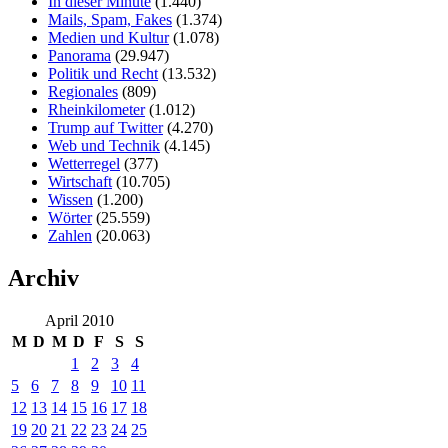
In dieser Minute
(1.440)
Mails, Spam, Fakes
(1.374)
Medien und Kultur
(1.078)
Panorama
(29.947)
Politik und Recht
(13.532)
Regionales
(809)
Rheinkilometer
(1.012)
Trump auf Twitter
(4.270)
Web und Technik
(4.145)
Wetterregel
(377)
Wirtschaft
(10.705)
Wissen
(1.200)
Wörter
(25.559)
Zahlen
(20.063)
Archiv
April 2010
M
D
M
D
F
S
S
1
2
3
4
5
6
7
8
9
10
11
12
13
14
15
16
17
18
19
20
21
22
23
24
25