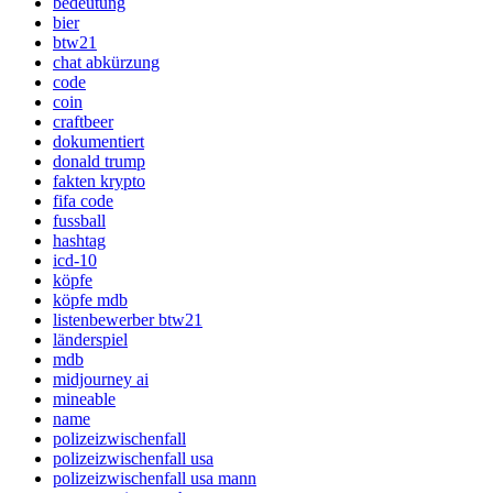
bedeutung
bier
btw21
chat abkürzung
code
coin
craftbeer
dokumentiert
donald trump
fakten krypto
fifa code
fussball
hashtag
icd-10
köpfe
köpfe mdb
listenbewerber btw21
länderspiel
mdb
midjourney ai
mineable
name
polizeizwischenfall
polizeizwischenfall usa
polizeizwischenfall usa mann