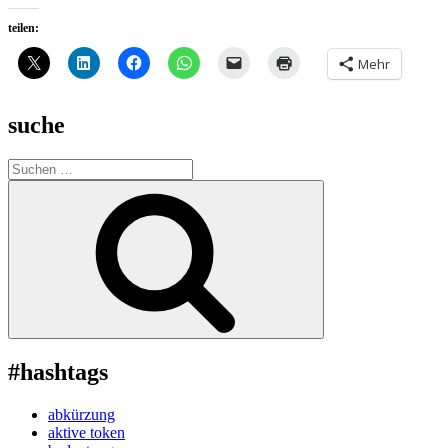
teilen:
Mehr
suche
Suche
nach:
Suchen
#hashtags
abkürzung
aktive token