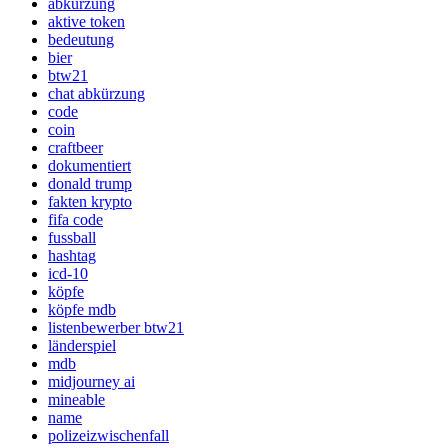
abkürzung
aktive token
bedeutung
bier
btw21
chat abkürzung
code
coin
craftbeer
dokumentiert
donald trump
fakten krypto
fifa code
fussball
hashtag
icd-10
köpfe
köpfe mdb
listenbewerber btw21
länderspiel
mdb
midjourney ai
mineable
name
polizeizwischenfall