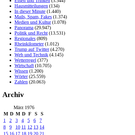
Essen und Trinken
(3.544)
Hausmitteilungen
(134)
In dieser Minute
(1.440)
Mails, Spam, Fakes
(1.374)
Medien und Kultur
(1.078)
Panorama
(29.947)
Politik und Recht
(13.531)
Regionales
(809)
Rheinkilometer
(1.012)
Trump auf Twitter
(4.270)
Web und Technik
(4.145)
Wetterregel
(377)
Wirtschaft
(10.705)
Wissen
(1.200)
Wörter
(25.559)
Zahlen
(20.063)
Archiv
März 1976
M
D
M
D
F
S
S
1
2
3
4
5
6
7
8
9
10
11
12
13
14
15
16
17
18
19
20
21