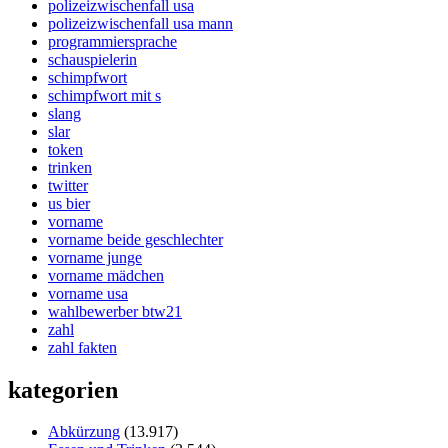
polizeizwischenfall usa
polizeizwischenfall usa mann
programmiersprache
schauspielerin
schimpfwort
schimpfwort mit s
slang
slar
token
trinken
twitter
us bier
vorname
vorname beide geschlechter
vorname junge
vorname mädchen
vorname usa
wahlbewerber btw21
zahl
zahl fakten
kategorien
Abkürzung
(13.917)