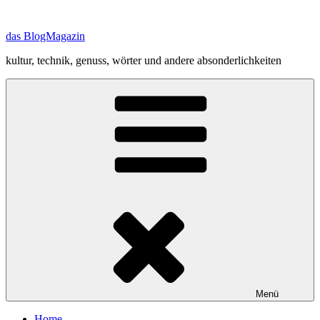
Zum
Inhalt
das BlogMagazin
springen
kultur, technik, genuss, wörter und andere absonderlichkeiten
Menü
Home