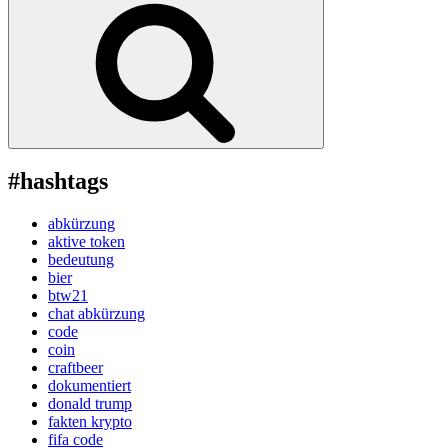
#hashtags
abkürzung
aktive token
bedeutung
bier
btw21
chat abkürzung
code
coin
craftbeer
dokumentiert
donald trump
fakten krypto
fifa code