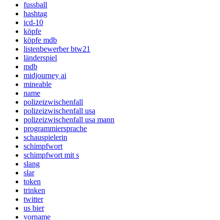
fussball
hashtag
icd-10
köpfe
köpfe mdb
listenbewerber btw21
länderspiel
mdb
midjourney ai
mineable
name
polizeizwischenfall
polizeizwischenfall usa
polizeizwischenfall usa mann
programmiersprache
schauspielerin
schimpfwort
schimpfwort mit s
slang
slar
token
trinken
twitter
us bier
vorname