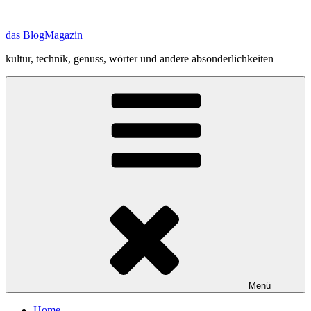
Zum
Inhalt
das BlogMagazin
springen
kultur, technik, genuss, wörter und andere absonderlichkeiten
Menü
Home