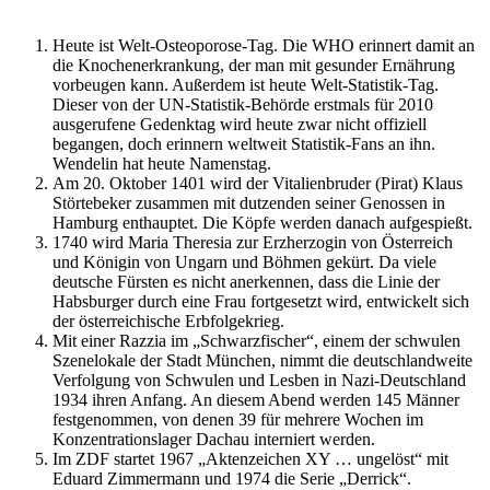
Heute ist Welt-Osteoporose-Tag. Die WHO erinnert damit an
die Knochenerkrankung, der man mit gesunder Ernährung
vorbeugen kann. Außerdem ist heute Welt-Statistik-Tag.
Dieser von der UN-Statistik-Behörde erstmals für 2010
ausgerufene Gedenktag wird heute zwar nicht offiziell
begangen, doch erinnern weltweit Statistik-Fans an ihn.
Wendelin hat heute Namenstag.
Am 20. Oktober 1401 wird der Vitalienbruder (Pirat) Klaus
Störtebeker zusammen mit dutzenden seiner Genossen in
Hamburg enthauptet. Die Köpfe werden danach aufgespießt.
1740 wird Maria Theresia zur Erzherzogin von Österreich
und Königin von Ungarn und Böhmen gekürt. Da viele
deutsche Fürsten es nicht anerkennen, dass die Linie der
Habsburger durch eine Frau fortgesetzt wird, entwickelt sich
der österreichische Erbfolgekrieg.
Mit einer Razzia im „Schwarzfischer“, einem der schwulen
Szenelokale der Stadt München, nimmt die deutschlandweite
Verfolgung von Schwulen und Lesben in Nazi-Deutschland
1934 ihren Anfang. An diesem Abend werden 145 Männer
festgenommen, von denen 39 für mehrere Wochen im
Konzentrationslager Dachau interniert werden.
Im ZDF startet 1967 „Aktenzeichen XY … ungelöst“ mit
Eduard Zimmermann und 1974 die Serie „Derrick“.