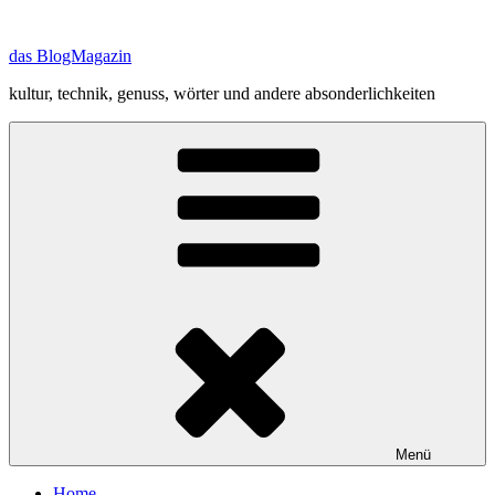
Zum
Inhalt
das BlogMagazin
springen
kultur, technik, genuss, wörter und andere absonderlichkeiten
Menü
Home