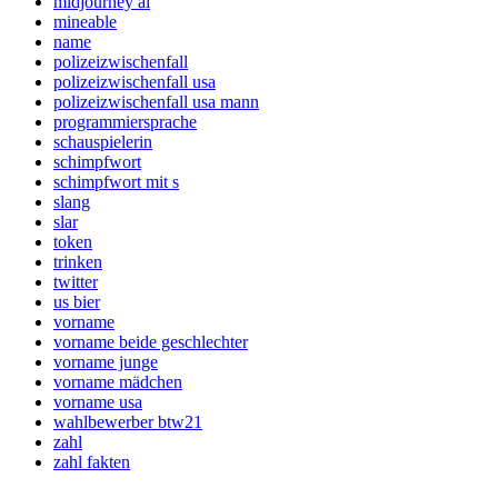
midjourney ai
mineable
name
polizeizwischenfall
polizeizwischenfall usa
polizeizwischenfall usa mann
programmiersprache
schauspielerin
schimpfwort
schimpfwort mit s
slang
slar
token
trinken
twitter
us bier
vorname
vorname beide geschlechter
vorname junge
vorname mädchen
vorname usa
wahlbewerber btw21
zahl
zahl fakten