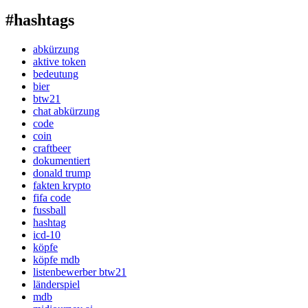
#hashtags
abkürzung
aktive token
bedeutung
bier
btw21
chat abkürzung
code
coin
craftbeer
dokumentiert
donald trump
fakten krypto
fifa code
fussball
hashtag
icd-10
köpfe
köpfe mdb
listenbewerber btw21
länderspiel
mdb