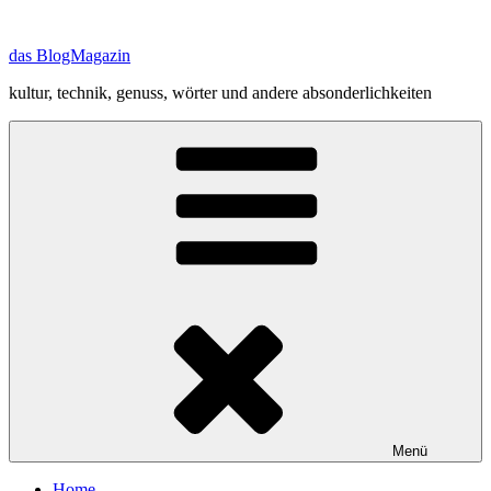
Zum
Inhalt
das BlogMagazin
springen
kultur, technik, genuss, wörter und andere absonderlichkeiten
Menü
Home