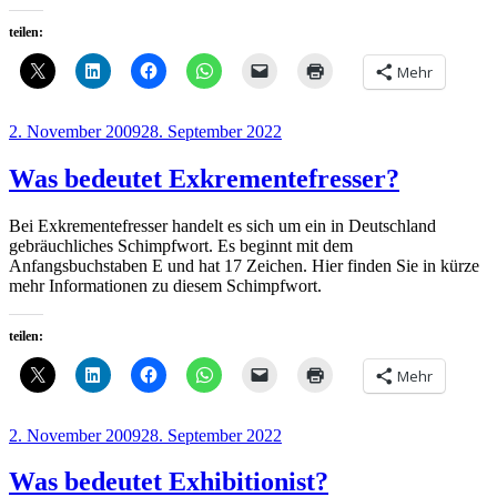
teilen:
Mehr
Veröffentlicht
2. November 2009
28. September 2022
am
Was bedeutet Exkrementefresser?
Bei Exkrementefresser handelt es sich um ein in Deutschland
gebräuchliches Schimpfwort. Es beginnt mit dem
Anfangsbuchstaben E und hat 17 Zeichen. Hier finden Sie in kürze
mehr Informationen zu diesem Schimpfwort.
teilen:
Mehr
Veröffentlicht
2. November 2009
28. September 2022
am
Was bedeutet Exhibitionist?