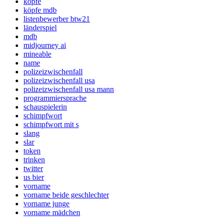
köpfe
köpfe mdb
listenbewerber btw21
länderspiel
mdb
midjourney ai
mineable
name
polizeizwischenfall
polizeizwischenfall usa
polizeizwischenfall usa mann
programmiersprache
schauspielerin
schimpfwort
schimpfwort mit s
slang
slar
token
trinken
twitter
us bier
vorname
vorname beide geschlechter
vorname junge
vorname mädchen