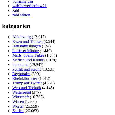
vorname usa
wahlbewerber btw21
zahl
zahl fakten
kategorien
Abkürzung
(13.917)
Essen und Trinken
(3.544)
Hausmitteilungen
(134)
In dieser Minute
(1.440)
Mails, Spam, Fakes
(1.374)
Medien und Kultur
(1.078)
Panorama
(29.947)
Politik und Recht
(13.531)
Regionales
(809)
Rheinkilometer
(1.012)
Trump auf Twitter
(4.270)
Web und Technik
(4.145)
Wetterregel
(377)
Wirtschaft
(10.705)
Wissen
(1.200)
Wörter
(25.559)
Zahlen
(20.063)