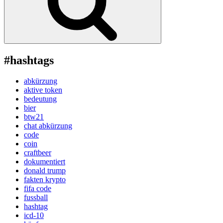
#hashtags
abkürzung
aktive token
bedeutung
bier
btw21
chat abkürzung
code
coin
craftbeer
dokumentiert
donald trump
fakten krypto
fifa code
fussball
hashtag
icd-10