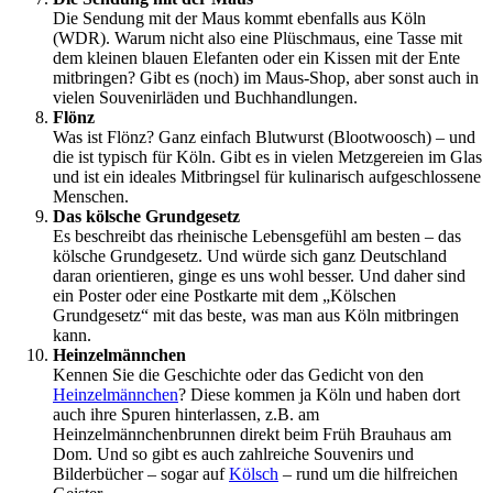
Die Sendung mit der Maus kommt ebenfalls aus Köln
(WDR). Warum nicht also eine Plüschmaus, eine Tasse mit
dem kleinen blauen Elefanten oder ein Kissen mit der Ente
mitbringen? Gibt es (noch) im Maus-Shop, aber sonst auch in
vielen Souvenirläden und Buchhandlungen.
Flönz
Was ist Flönz? Ganz einfach Blutwurst (Blootwoosch) – und
die ist typisch für Köln. Gibt es in vielen Metzgereien im Glas
und ist ein ideales Mitbringsel für kulinarisch aufgeschlossene
Menschen.
Das kölsche Grundgesetz
Es beschreibt das rheinische Lebensgefühl am besten – das
kölsche Grundgesetz. Und würde sich ganz Deutschland
daran orientieren, ginge es uns wohl besser. Und daher sind
ein Poster oder eine Postkarte mit dem „Kölschen
Grundgesetz“ mit das beste, was man aus Köln mitbringen
kann.
Heinzelmännchen
Kennen Sie die Geschichte oder das Gedicht von den
Heinzelmännchen
? Diese kommen ja Köln und haben dort
auch ihre Spuren hinterlassen, z.B. am
Heinzelmännchenbrunnen direkt beim Früh Brauhaus am
Dom. Und so gibt es auch zahlreiche Souvenirs und
Bilderbücher – sogar auf
Kölsch
– rund um die hilfreichen