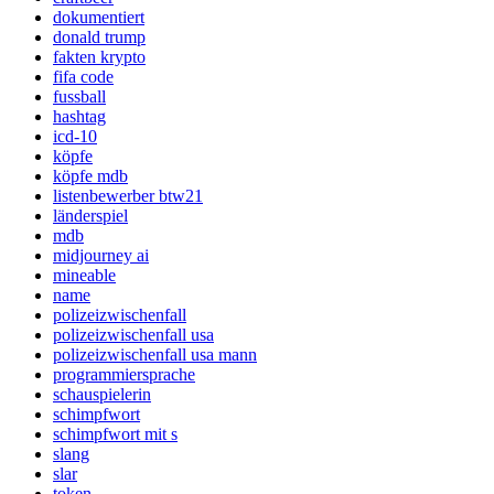
dokumentiert
donald trump
fakten krypto
fifa code
fussball
hashtag
icd-10
köpfe
köpfe mdb
listenbewerber btw21
länderspiel
mdb
midjourney ai
mineable
name
polizeizwischenfall
polizeizwischenfall usa
polizeizwischenfall usa mann
programmiersprache
schauspielerin
schimpfwort
schimpfwort mit s
slang
slar
token