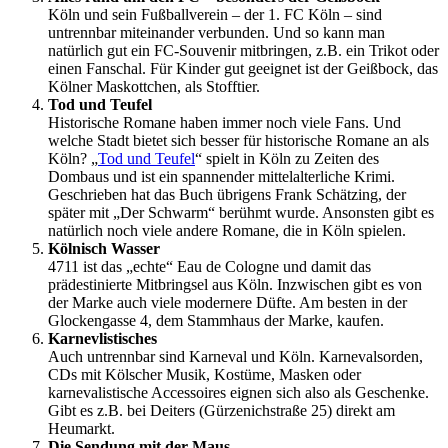
Köln und sein Fußballverein – der 1. FC Köln – sind
untrennbar miteinander verbunden. Und so kann man
natürlich gut ein FC-Souvenir mitbringen, z.B. ein Trikot oder
einen Fanschal. Für Kinder gut geeignet ist der Geißbock, das
Kölner Maskottchen, als Stofftier.
Tod und Teufel
Historische Romane haben immer noch viele Fans. Und
welche Stadt bietet sich besser für historische Romane an als
Köln? „
Tod und Teufel
“ spielt in Köln zu Zeiten des
Dombaus und ist ein spannender mittelalterliche Krimi.
Geschrieben hat das Buch übrigens Frank Schätzing, der
später mit „Der Schwarm“ berühmt wurde. Ansonsten gibt es
natürlich noch viele andere Romane, die in Köln spielen.
Kölnisch Wasser
4711 ist das „echte“ Eau de Cologne und damit das
prädestinierte Mitbringsel aus Köln. Inzwischen gibt es von
der Marke auch viele modernere Düfte. Am besten in der
Glockengasse 4, dem Stammhaus der Marke, kaufen.
Karnevlistisches
Auch untrennbar sind Karneval und Köln. Karnevalsorden,
CDs mit Kölscher Musik, Kostüme, Masken oder
karnevalistische Accessoires eignen sich also als Geschenke.
Gibt es z.B. bei Deiters (Gürzenichstraße
25) direkt am
Heumarkt.
Die Sendung mit der Maus