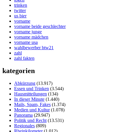
trinken
twitter
us bier
vorname
vorname beide geschlechter
vorname junge
vorname mädchen
vorname usa
wahlbewerber btw21
zahl
zahl fakten
kategorien
Abkürzung
(13.917)
Essen und Trinken
(3.544)
Hausmitteilungen
(134)
In dieser Minute
(1.440)
Mails, Spam, Fakes
(1.374)
Medien und Kultur
(1.078)
Panorama
(29.947)
Politik und Recht
(13.531)
Regionales
(809)
Rheinkilometer
(1.012)