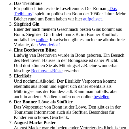
Das Treibhaus
Für politisch interessierte Lesefreunde: Der Roman „
Das
Treibhaus
“ spielt im politischen Bonn der 1950er Jahre. Mehr
Bücher rund um Bonn haben wir hier
aufgelistet
.
Siegfried Gin
Einer der nach meinem Geschmack besten Gins kommt aus
Bonn. Siegfried Gin findet man z.B. im Bonner Kaufhof,
notfalls hier
online
. Inzwischen gibt es auch eine alkoholfreie
Variante, den
Wonderleaf
.
Eine Beethoven Büste
Ludwig van Beethoven wurde in Bonn geboren. Ein Besuch
des Beethoven-Hauses in der Bonngasse ist daher Pflicht.
Und dort können Sie als Mitbringsel z.B. eine wunderbar
kitschige
Beethoven-Büste
erwerben.
Eierlikör
Und nochmal Alkohol: Der Eierlikör Verpoorten kommt
ebenfalls aus Bonn und eignet sich daher ebenfalls als
Mitbringsel aus der Bundesstadt. Kann man notfalls, aber
auch in anderen Städten kaufen oder online
bestellen
.
Der Bonner Löwe als Stofftier
Das Wappentier von Bonn ist der Löwe. Den gibt es in der
Tourismus Information auch als Stofftier. Besonders für
Kinder ein schönes Geschenk.
August Macke Poster
August Macke war ein bedeutender Vertreter des Rheinischen