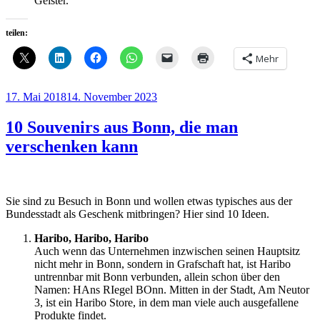
Geister.
teilen:
Mehr
Veröffentlicht
17. Mai 2018
14. November 2023
am
10 Souvenirs aus Bonn, die man
verschenken kann
Sie sind zu Besuch in Bonn und wollen etwas typisches aus der
Bundesstadt als Geschenk mitbringen? Hier sind 10 Ideen.
Haribo, Haribo, Haribo
Auch wenn das Unternehmen inzwischen seinen Hauptsitz
nicht mehr in Bonn, sondern in Grafschaft hat, ist Haribo
untrennbar mit Bonn verbunden, allein schon über den
Namen: HAns RIegel BOnn. Mitten in der Stadt, Am Neutor
3, ist ein Haribo Store, in dem man viele auch ausgefallene
Produkte findet.