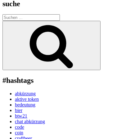
suche
Suche
nach:
Suchen
#hashtags
abkürzung
aktive token
bedeutung
bier
btw21
chat abkürzung
code
coin
craftbeer