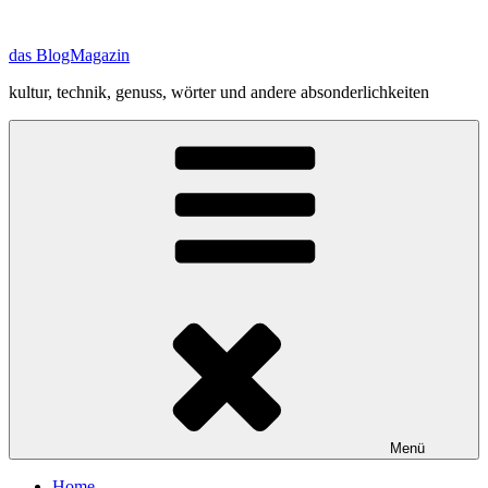
Zum
Inhalt
das BlogMagazin
springen
kultur, technik, genuss, wörter und andere absonderlichkeiten
Menü
Home