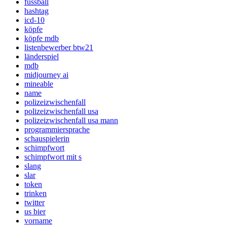
fussball
hashtag
icd-10
köpfe
köpfe mdb
listenbewerber btw21
länderspiel
mdb
midjourney ai
mineable
name
polizeizwischenfall
polizeizwischenfall usa
polizeizwischenfall usa mann
programmiersprache
schauspielerin
schimpfwort
schimpfwort mit s
slang
slar
token
trinken
twitter
us bier
vorname