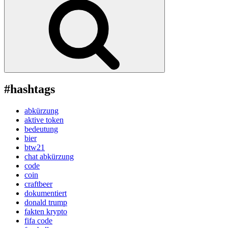
#hashtags
abkürzung
aktive token
bedeutung
bier
btw21
chat abkürzung
code
coin
craftbeer
dokumentiert
donald trump
fakten krypto
fifa code