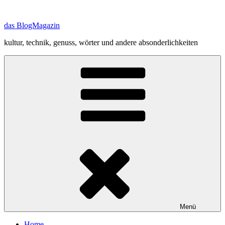
Zum
Inhalt
das BlogMagazin
springen
kultur, technik, genuss, wörter und andere absonderlichkeiten
Menü
Home