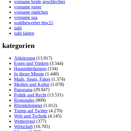
vorname beide geschlechter
vorname junge
vorname mädchen
vorname usa
wahlbewerber btw21
zahl
zahl fakten
kategorien
Abkürzung
(13.917)
Essen und Trinken
(3.544)
Hausmitteilungen
(134)
In dieser Minute
(1.440)
Mails, Spam, Fakes
(1.374)
Medien und Kultur
(1.078)
Panorama
(29.947)
Politik und Recht
(13.531)
Regionales
(809)
Rheinkilometer
(1.012)
Trump auf Twitter
(4.270)
Web und Technik
(4.145)
Wetterregel
(377)
Wirtschaft
(10.705)