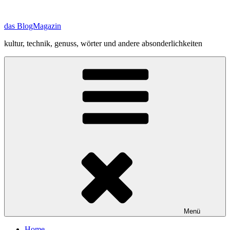
Zum
Inhalt
das BlogMagazin
springen
kultur, technik, genuss, wörter und andere absonderlichkeiten
Menü
Home