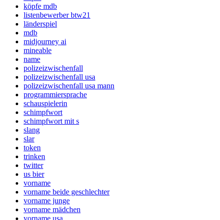
köpfe mdb
listenbewerber btw21
länderspiel
mdb
midjourney ai
mineable
name
polizeizwischenfall
polizeizwischenfall usa
polizeizwischenfall usa mann
programmiersprache
schauspielerin
schimpfwort
schimpfwort mit s
slang
slar
token
trinken
twitter
us bier
vorname
vorname beide geschlechter
vorname junge
vorname mädchen
vorname usa