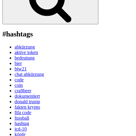
#hashtags
abkürzung
aktive token
bedeutung
bier
btw21
chat abkürzung
code
coin
craftbeer
dokumentiert
donald trump
fakten krypto
fifa code
fussball
hashtag
icd-10
köpfe