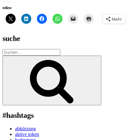
teilen:
Mehr
suche
Suche
nach:
Suchen
#hashtags
abkürzung
aktive token
bedeutung