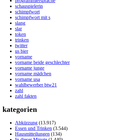
programmiersprache
schauspielerin
schimpfwort
schimpfwort mit s
slang
slar
token
trinken
twitter
us bier
vorname
vorname beide geschlechter
vorname junge
vorname mädchen
vorname usa
wahlbewerber btw21
zahl
zahl fakten
kategorien
Abkürzung
(13.917)
Essen und Trinken
(3.544)
Hausmitteilungen
(134)
In dieser Minute
(1.440)