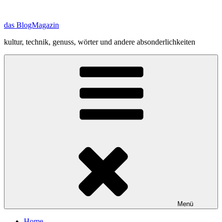
Zum
Inhalt
das BlogMagazin
springen
kultur, technik, genuss, wörter und andere absonderlichkeiten
Menü
Home