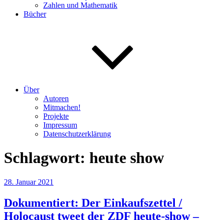
Zahlen und Mathematik
Bücher
Über
Autoren
Mitmachen!
Projekte
Impressum
Datenschutzerklärung
Schlagwort:
heute show
Veröffentlicht
28. Januar 2021
am
Dokumentiert: Der Einkaufszettel /
Holocaust tweet der ZDF heute-show –