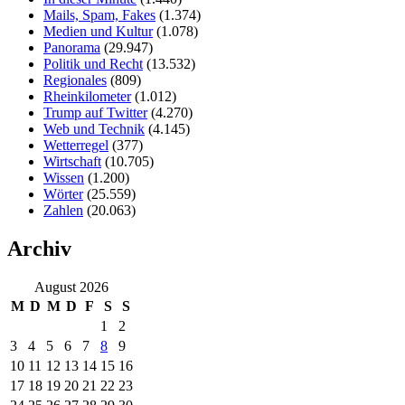
Mails, Spam, Fakes
(1.374)
Medien und Kultur
(1.078)
Panorama
(29.947)
Politik und Recht
(13.532)
Regionales
(809)
Rheinkilometer
(1.012)
Trump auf Twitter
(4.270)
Web und Technik
(4.145)
Wetterregel
(377)
Wirtschaft
(10.705)
Wissen
(1.200)
Wörter
(25.559)
Zahlen
(20.063)
Archiv
August 2026
M
D
M
D
F
S
S
1
2
3
4
5
6
7
8
9
10
11
12
13
14
15
16
17
18
19
20
21
22
23