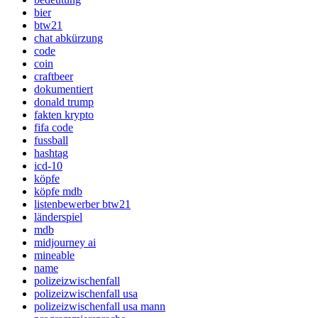
bier
btw21
chat abkürzung
code
coin
craftbeer
dokumentiert
donald trump
fakten krypto
fifa code
fussball
hashtag
icd-10
köpfe
köpfe mdb
listenbewerber btw21
länderspiel
mdb
midjourney ai
mineable
name
polizeizwischenfall
polizeizwischenfall usa
polizeizwischenfall usa mann